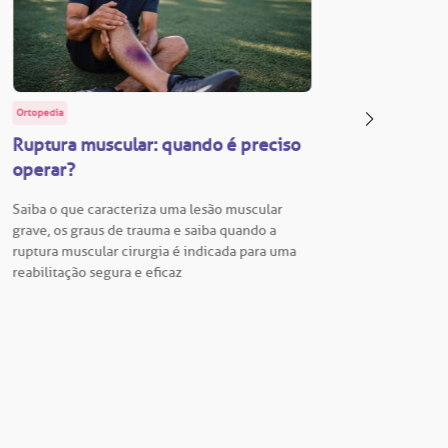
Ortopedia
BP Educa
Ruptura muscular: quando é preciso
Facul
operar?
Vestib
Saiba o que caracteriza uma lesão muscular
Vestibu
grave, os graus de trauma e saiba quando a
BP está
ruptura muscular cirurgia é indicada para uma
para En
reabilitação segura e eficaz
Hospita