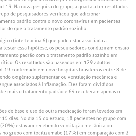
Saiba mais
Saiba mais
Teleinterconsulta
d-19. Na nova pesquisa do grupo, a quarta a ter resultados
A:
grupo de pesquisadores verificou que adicionar
doria@bp.org.br
atamento padrão contra o novo coronavírus em pacientes
Centro de Doenças Autoimunes
ndereço:
Endereço:
or do que o tratamento padrão sozinho.
ua Maestro Cardim, 769
R. Martiniano de Ca
965
 Conosco
gico (interleucina 6) que pode estar associada a
EP: 01323-001 | Bela
a testar essa hipótese, os pesquisadores conduziram ensaio
ista
CEP: 01323-001 | Bel
atamento padrão com o tratamento padrão sozinho em
ão Paulo - SP
São Paulo - SP
rítico. Os resultados são baseados em 129 adultos
d-19 confirmado em nove hospitais brasileiros entre 8 de
bendo oxigênio suplementar ou ventilação mecânica e
angue associados à inflamação. Eles foram divididos
abe mais o tratamento padrão e 64 receberam apenas o
ões de base e uso de outra medicação foram levados em
 15 dias. No dia 15 do estudo, 18 pacientes no grupo com
o (20%) estavam recebendo ventilação mecânica ou
es no grupo com tocilizumabe (17%) em comparação com 2