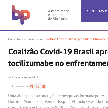
Consultas 
Inf
Con
Home
Notícias
Institucional
Coalizão Covid-19 Brasil apresenta resultado d
Espec
Inst
Co
Hospit
Ho
Agendam
Área do
Achados
Centro 
OUVID
Coalizão Covid-19 Brasil ap
Check-i
Certific
Aliment
Cardiol
tocilizumabe no enfrentame
A BP c
Resulta
Demons
Banco 
Centro 
do ate
A Ouvid
Finance
Neuroci
suas dú
Telecon
Conven
relaci
21 de janeiro de 2021
Horário
Doação
Pediatri
Preparo
Coronav
Compartilhe:
Ética e
Centro 
SAC:
Uma aliança para condução de pesquisas formada por Hospit
Doação 
Hospital Moinhos de Vento, Hospital Alemão Oswaldo Cruz
(11
Outras 
Linhas 
Clinical Research Institute (BCRI) e Rede Brasileira de Pes