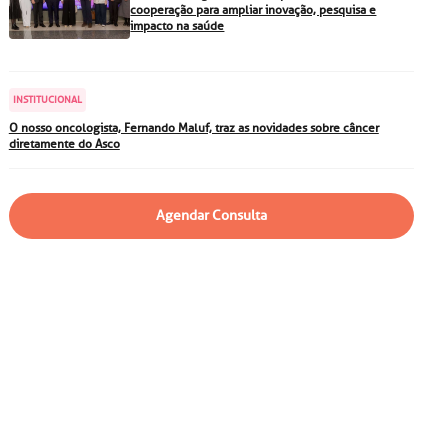
particular
Saiba mais
cooperação para ampliar inovação, pesquisa e
impacto na saúde
Solicitação de veracidade de
atestado
Endereço:
INSTITUCIONAL
rvalho,
R. Colômbia, 332
O nosso oncologista, Fernando Maluf, traz as novidades sobre câncer
diretamente do Asco
CEP: 01438-000 | Jardim
a Vista
Paulista, São Paulo - SP
Agendar Consulta