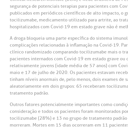
segurança de potenciais terapias para pacientes com Covi
OUVIDORI
publicados em periódicos científicos de alto impacto, o 
ouvi
tocilizumabe, medicamento utilizado para artrite, ao tr
E
hospitalizados com Covid-19 em estado grave não é melh
R
Fale
A droga bloqueia uma parte específica do sistema imunoló
C
complicações relacionadas à inflamação na Covid-19. Par
V
clínico randomizado comparando tocilizumabe mais o tr
S
pacientes internados com Covid-19 em estado grave ou c
relativamente jovens (idade média de 57 anos) com Covi
maio e 17 de julho de 2020. Os pacientes estavam rece
tinham níveis anormais de, pelo menos, dois exames de s
aleatoriamente em dois grupos: 65 receberam tocilizum
tratamento padrão.
Outros fatores potencialmente importantes como condiç
consideração e todos os pacientes foram monitorados por
tocilizumabe (28%) e 13 no grupo de tratamento padrã
morreram. Mortes em 15 dias ocorreram em 11 pacient