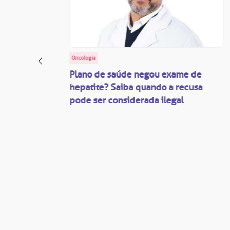
Oncologia
: o
Plano de saúde negou exame de
ação
hepatite? Saiba quando a recusa
pode ser considerada ilegal
são
mente
disputas
so.