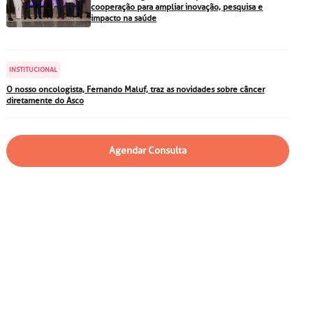
particular
Saiba mais
cooperação para ampliar inovação, pesquisa e
impacto na saúde
Solicitação de veracidade de
atestado
Endereço:
INSTITUCIONAL
rvalho,
R. Colômbia, 332
O nosso oncologista, Fernando Maluf, traz as novidades sobre câncer
diretamente do Asco
CEP: 01438-000 | Jardim
a Vista
Paulista, São Paulo - SP
Agendar Consulta