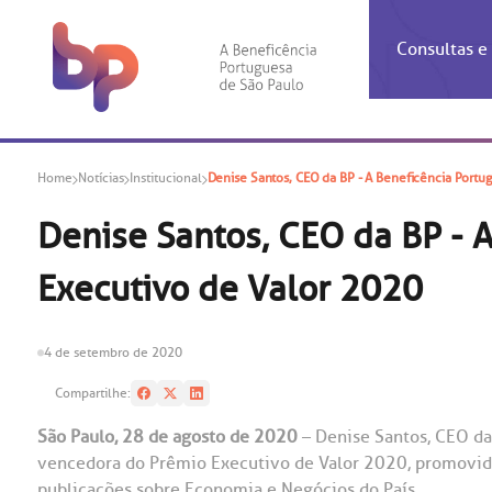
Consultas 
Inf
Con
Home
Notícias
Institucional
Denise Santos, CEO da BP - A Beneficência Portu
Espec
Inst
Co
Hospit
Ho
Agendam
Área do
Achados
Centro 
OUVID
Denise Santos, CEO da BP - 
Check-i
Certific
Aliment
Cardiol
Executivo de Valor 2020
A BP c
Resulta
Demons
Banco 
Centro 
do ate
A Ouvid
Finance
Neuroci
suas dú
Telecon
Conven
relaci
4 de setembro de 2020
Horário
Doação
Pediatri
Preparo
Coronav
Compartilhe:
Ética e
Centro 
SAC:
São Paulo, 28 de agosto de 2020
– Denise Santos, CEO da
Doação 
vencedora do Prêmio Executivo de Valor 2020, promovido
(11
Outras 
Linhas 
publicações sobre Economia e Negócios do País.