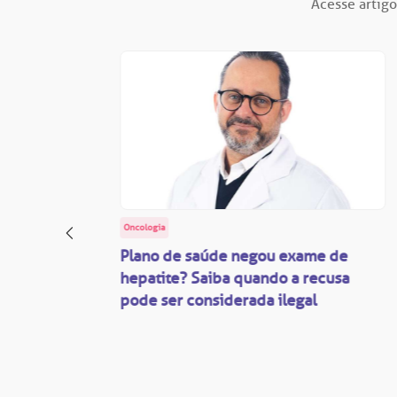
Acesse artigo
Oncologia
: o
Plano de saúde negou exame de
ação
hepatite? Saiba quando a recusa
pode ser considerada ilegal
são
mente
disputas
so.