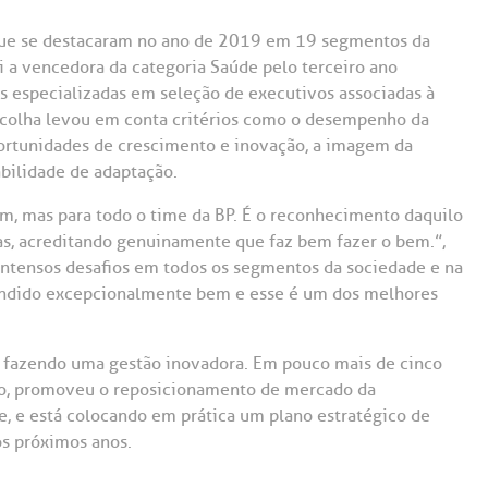
Saiba mais
Saiba mais
Teleinterconsulta
A:
que se destacaram no ano de 2019 em 19 segmentos da
i a vencedora da categoria Saúde pelo terceiro ano
doria@bp.org.br
Centro de Doenças Autoimunes
ndereço:
Endereço:
 especializadas em seleção de executivos associadas à
escolha levou em conta critérios como o desempenho da
ua Maestro Cardim, 769
R. Martiniano de Ca
965
 Conosco
portunidades de crescimento e inovação, a imagem da
EP: 01323-001 | Bela
bilidade de adaptação.
ista
CEP: 01323-001 | Bel
ão Paulo - SP
São Paulo - SP
m, mas para todo o time da BP. É o reconhecimento daquilo
s, acreditando genuinamente que faz bem fazer o bem.”,
ntensos desafios em todos os segmentos da sociedade e na
pondido excepcionalmente bem e esse é um dos melhores
 fazendo uma gestão inovadora. Em pouco mais de cinco
vo, promoveu o reposicionamento de mercado da
e, e está colocando em prática um plano estratégico de
s próximos anos.