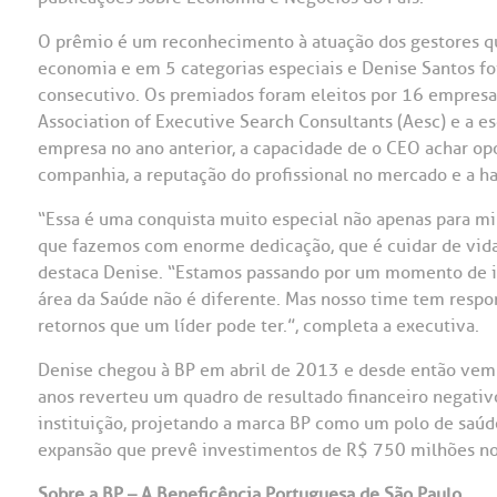
OUVIDORI
O prêmio é um reconhecimento à atuação dos gestores 
economia e em 5 categorias especiais e Denise Santos fo
ouvi
E
consecutivo. Os premiados foram eleitos por 16 empresas
Association of Executive Search Consultants (Aesc) e a 
R
Fale
empresa no ano anterior, a capacidade de o CEO achar o
C
companhia, a reputação do profissional no mercado e a ha
V
S
“Essa é uma conquista muito especial não apenas para mi
que fazemos com enorme dedicação, que é cuidar de vida
destaca Denise. “Estamos passando por um momento de i
área da Saúde não é diferente. Mas nosso time tem res
retornos que um líder pode ter.”, completa a executiva.
Denise chegou à BP em abril de 2013 e desde então vem
anos reverteu um quadro de resultado financeiro negati
instituição, projetando a marca BP como um polo de saúd
expansão que prevê investimentos de R$ 750 milhões no
Sobre a BP – A Beneficência Portuguesa de São Paulo