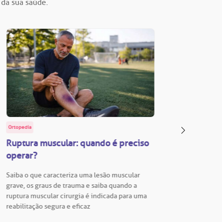
 da sua saúde.
Ortopedia
BP Educa
Ruptura muscular: quando é preciso
Facul
operar?
Vestib
Saiba o que caracteriza uma lesão muscular
Vestibu
grave, os graus de trauma e saiba quando a
BP está
ruptura muscular cirurgia é indicada para uma
para En
reabilitação segura e eficaz
Hospita