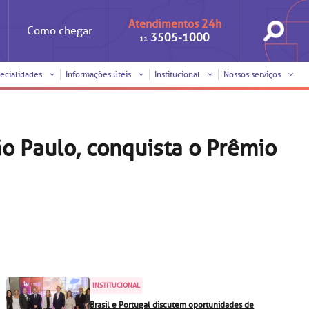
Atendimentos 24h
Como
chegar
3505-1000
11
ecialidades
Informações úteis
Institucional
Nossos serviços
Iniciativas
Clínica Medicina da Mulher
Responsabilidade social
Horários de visita
o Paulo, conquista o Prêmio
Sobre a BP
Internação/Cirurgia
Trabalhe conosco
Pronto atendimento
nto
Visitas de
Pronto-socorro
benchmarking
Voluntariado
Solicitação de cópia de
prontuário médico
SUS
Comitê de Bioética
INSTITUCIONAL
Solicitação de orçamento
Brasil e Portugal discutem oportunidades de