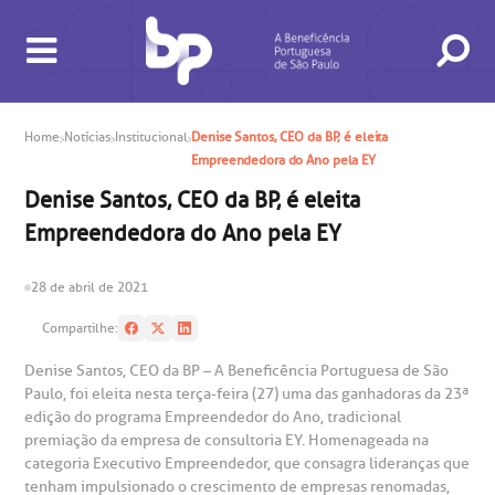
Home
Notícias
Institucional
Denise Santos, CEO da BP, é eleita
Empreendedora do Ano pela EY
BUSCA
CONSULTAS E EXAMES
ATENDIMENTO 24H
CONHEÇA AS UNIDADES
INSTITUCIONAL
NOSSOS SERVIÇOS
INFORMAÇÕES ÚTEIS
ESPECIALIDADES
Denise Santos, CEO da BP, é eleita
Empreendedora do Ano pela EY
28 de abril de 2021
Compartilhe:
gendamento de consultas e exames
UVIDORIA/SAC
ducação e Pesquisa
emodinâmica
entro de Oncologia e Hematologia
Denise Santos, CEO da BP – A Beneficência Portuguesa de São
Hospital BP
Paulo, foi eleita nesta terça-feira (27) uma das ganhadoras da 23ª
edição do programa Empreendedor do Ano, tradicional
heck-in antecipado
rea do médico
orários de atendimento
ardiologia
A BP conta com você para melhorar sempre a qualidade do
premiação da empresa de consultoria EY. Homenageada na
atendimento e dos serviços prestados.
categoria Executivo Empreendedor, que consagra lideranças que
A Ouvidoria e SAC são canais para você, cliente da BP, tirar
tenham impulsionado o crescimento de empresas renomadas,
suas dúvidas, registrar suas reclamações ou fazer elogios