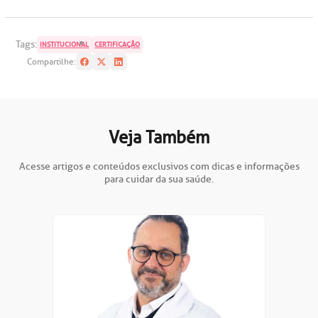
oação de órgãos
Saiba mais
Tags:
INSTITUCIONAL
CERTIFICAÇÃO
Compartilhe:
inhas de cuidado
Endereço:
chados e perdidos
R. Colômbia, 332
Veja Também
CEP: 01438-000 | Jardim Paulista
São Paulo - SP
Acesse artigos e conteúdos exclusivos com dicas e informações
para cuidar da sua saúde.