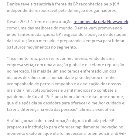
esultados de exames
ódigo de conduta
uvidoria
entro de Excelência em Neurologia e
relacionados ao nosso atendimento e aos nossos serviços.
Denise teve a trajetória à frente da BP reconhecida pelo júri
Horário de atendimento: 2ª a 6ª feira das 7h às 18h
eurocirurgia
independente responsável pela definição dos ganhadores.
eleconsulta
emonstrações Financeiras
rotocolo de Infarto SUS
Desde 2013 à frente da instituição,
reconhecida pela Newsweek
AC:
Saiba mais
ediatria
como uma das melhores do mundo, Denise vem promovendo
importantes mudanças na BP, resgatando a posição de destaque
reparo de Exames
oação
orários de Visita
(11)
3505-1000
da instituição no mercado e preparando a empresa para liderar
entro de Excelência em Ortopedia
Endereço:
os futuros movimentos no segmento.
statuto social da BP
ronto-socorro
UVIDORIA:
Rua Maestro Cardim, 769
“Fico muito feliz por esse reconhecimento, vindo de uma
utras especialidades
Telemedicina BP
empresa séria, com uma atuação global e excelente reputação
ouvidoria@bp.org.br
CEP: 01323-001 | Bela Vista
overnança corporativa
olicitação de cópia de prontuário médico
no mercado. Há mais de um ano temos enfrentado um dos
São Paulo - SP
maiores desafios que a humanidade já se deparou e tenho
acompanhado de perto o empenho e a dedicação dos nossos
Fale Conosco
mpacto social
olicitação de orçamento particular
mais de 7 mil colaboradores e 3 mil médicos no combate à
pandemia de Covid-19. É uma honra liderar esse time enorme,
Teleinterconsulta
BP Mirante
que dia após dia se desdobra para oferecer o melhor cuidado e
mprensa
olicitação de veracidade de atestado
fazer a diferença na vida das pessoas”, afirma a executiva.
A sólida jornada de transformação digital trilhada pela BP
otícias
ronto atendimento
preparou a instituição para oferecer rapidamente inovação no
momento exato em que ela foi necessária: telemedicina,
drive-