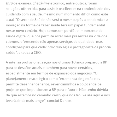
Centro de Doenças Autoimunes
thru
de exames,
check-in
eletrônico, entre outros, foram
ustentabilidade
onveniências
soluções oferecidas para assistir os clientes na continuidade dos
cuidando com a saúde, mesmo num momento difícil como este
Saiba mais
atual. “O setor de Saúde não será o mesmo após a pandemia e a
obre a BP
nternação/Cirurgia
inovação na forma de fazer saúde terá um papel fundamental
nesse novo cenário. Hoje temos um portfólio importante de
rabalhe Conosco
stacionamento
saúde digital que nos permite estar mais presentes na vida dos
Endereço:
clientes, oferecendo não apenas serviços de qualidade, mas
R. Martiniano de Carvalho, 965
condições para que cada indivíduo seja o protagonista da própria
isitas de Benchmarking
úvidas frequentes
saúde”, explica a CEO.
CEP: 01323-001 | Bela Vista
São Paulo - SP
A intensa profissionalização nos últimos 10 anos preparou a BP
oluntariado
ospedagem
para os desafios atuais e também para novos cenários,
especialmente em termos de expansão dos negócios. “O
planejamento estratégico como ferramenta de gestão nos
omitê de Bioética
limentação
permite desenhar cenários, rever caminhos e colocar de pé
Clínica Medicina da Mulher
projetos que impulsionam a BP para o futuro. Não tenho dúvida
de que estamos no caminho certo, que nos trouxe até aqui e nos
anco de Sangue
levará ainda mais longe”, conclui Denise.
emodiálise