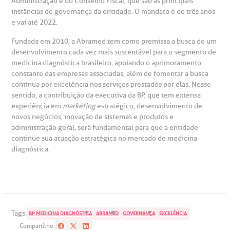
Administração e do Conselho Fiscal, que são as principais
eleconsulta
emonstrações Financeiras
rotocolo de Infarto SUS
AC:
instâncias de governança da entidade. O mandato é de três anos
Saiba mais
ediatria
e vai até 2022.
reparo de Exames
oação
orários de Visita
(11)
3505-1000
Fundada em 2010, a Abramed tem como premissa a busca de um
entro de Excelência em Ortopedia
Endereço:
desenvolvimento cada vez mais sustentável para o segmento de
statuto social da BP
ronto-socorro
medicina diagnóstica brasileiro, apoiando o aprimoramento
UVIDORIA:
Rua Maestro Cardim, 769
constante das empresas associadas, além de fomentar a busca
utras especialidades
Telemedicina BP
contínua por excelência nos serviços prestados por elas. Nesse
ouvidoria@bp.org.br
CEP: 01323-001 | Bela Vista
overnança corporativa
olicitação de cópia de prontuário médico
sentido, a contribuição da executiva da BP, que tem extensa
São Paulo - SP
experiência em
marketing
estratégico, desenvolvimento de
novos negócios, inovação de sistemas e produtos e
Fale Conosco
mpacto social
olicitação de orçamento particular
administração geral, será fundamental para que a entidade
continue sua atuação estratégica no mercado de medicina
Teleinterconsulta
BP Mirante
diagnóstica.
mprensa
olicitação de veracidade de atestado
otícias
ronto atendimento
Centro de Doenças Autoimunes
ustentabilidade
onveniências
Tags:
BP MEDICINA DIAGNÓSTICA
ABRAMED
GOVERNANÇA
EXCELÊNCIA
Compartilhe: