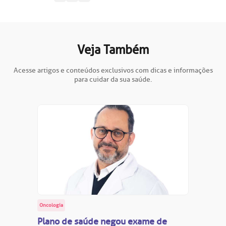
Saiba mais
obre a BP
nternação/Cirurgia
rabalhe Conosco
stacionamento
Endereço:
Veja Também
R. Martiniano de Carvalho, 965
isitas de Benchmarking
úvidas frequentes
Acesse artigos e conteúdos exclusivos com dicas e informações
para cuidar da sua saúde.
CEP: 01323-001 | Bela Vista
São Paulo - SP
oluntariado
ospedagem
omitê de Bioética
limentação
Clínica Medicina da Mulher
anco de Sangue
emodiálise
Oncologia
oação de órgãos
Plano de saúde negou exame de