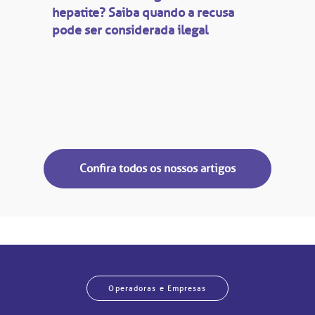
Saiba mais
hepatite? Saiba quando a recusa
inhas de cuidado
pode ser considerada ilegal
Endereço:
chados e perdidos
R. Colômbia, 332
CEP: 01438-000 | Jardim Paulista
São Paulo - SP
Confira todos os nossos artigos
Operadoras e Empresas