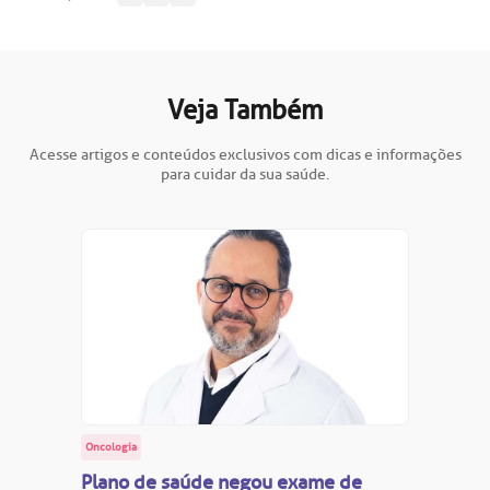
Saiba mais
obre a BP
nternação/Cirurgia
rabalhe Conosco
stacionamento
Endereço:
Veja Também
R. Martiniano de Carvalho, 965
isitas de Benchmarking
úvidas frequentes
Acesse artigos e conteúdos exclusivos com dicas e informações
para cuidar da sua saúde.
CEP: 01323-001 | Bela Vista
São Paulo - SP
oluntariado
ospedagem
omitê de Bioética
limentação
Clínica Medicina da Mulher
anco de Sangue
emodiálise
Oncologia
oação de órgãos
Plano de saúde negou exame de