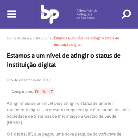
Home
Notícias
Institucional
Estamos a um nível de atingir o status de
BUSCA
CONSULTAS E EXAMES
ATENDIMENTO 24H
CONHEÇA AS UNIDADES
INSTITUCIONAL
NOSSOS SERVIÇOS
INFORMAÇÕES ÚTEIS
ESPECIALIDADES
instituição digital
Estamos a um nível de atingir o status de
instituição digital
15 de dezembro de 2017
gendamento de consultas e exames
UVIDORIA/SAC
ducação e Pesquisa
emodinâmica
entro de Oncologia e Hematologia
Hospital BP
Compartilhe:
Atingir mais de um nível para atingir o
status
de uma lei
heck-in antecipado
rea do médico
orários de atendimento
ardiologia
A BP conta com você para melhorar sempre a qualidade do
totalmente digital, ao mesmo tempo em que é reconhecida pela
atendimento e dos serviços prestados.
A Ouvidoria e SAC são canais para você, cliente da BP, tirar
Sociedade de Sistemas de Informação e Gestão de Saúde
suas dúvidas, registrar suas reclamações ou fazer elogios
esultados de exames
ódigo de conduta
uvidoria
entro de Excelência em Neurologia e
(HIMSS).
relacionados ao nosso atendimento e aos nossos serviços.
Horário de atendimento: 2ª a 6ª feira das 7h às 18h
eurocirurgia
O Hospital BP, que pegou uma nova pesquisa do
software
de