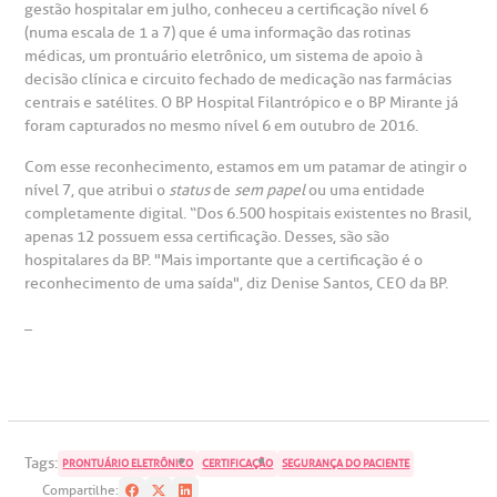
eleconsulta
emonstrações Financeiras
rotocolo de Infarto SUS
gestão hospitalar em julho, conheceu a certificação nível 6
AC:
Saiba mais
(numa escala de 1 a 7) que é uma informação das rotinas
ediatria
médicas, um prontuário eletrônico, um sistema de apoio à
reparo de Exames
oação
orários de Visita
(11)
3505-1000
decisão clínica e circuito fechado de medicação nas farmácias
entro de Excelência em Ortopedia
centrais e satélites.
O BP Hospital Filantrópico e o BP Mirante já
Endereço:
foram capturados no mesmo nível 6 em outubro de 2016.
statuto social da BP
ronto-socorro
UVIDORIA:
Rua Maestro Cardim, 769
utras especialidades
Com esse reconhecimento, estamos em um patamar de atingir o
Telemedicina BP
ouvidoria@bp.org.br
nível 7, que atribui o
status
de
sem papel
ou uma entidade
CEP: 01323-001 | Bela Vista
overnança corporativa
olicitação de cópia de prontuário médico
completamente digital.
“Dos 6.500 hospitais existentes no Brasil,
São Paulo - SP
apenas 12 possuem essa certificação.
Desses, são são
Fale Conosco
hospitalares da BP.
"Mais importante que a certificação é o
mpacto social
olicitação de orçamento particular
reconhecimento de uma saída", diz Denise Santos, CEO da BP.
Teleinterconsulta
BP Mirante
_
mprensa
olicitação de veracidade de atestado
otícias
ronto atendimento
Centro de Doenças Autoimunes
ustentabilidade
onveniências
Tags:
PRONTUÁRIO ELETRÔNICO
CERTIFICAÇÃO
SEGURANÇA DO PACIENTE
Compartilhe: