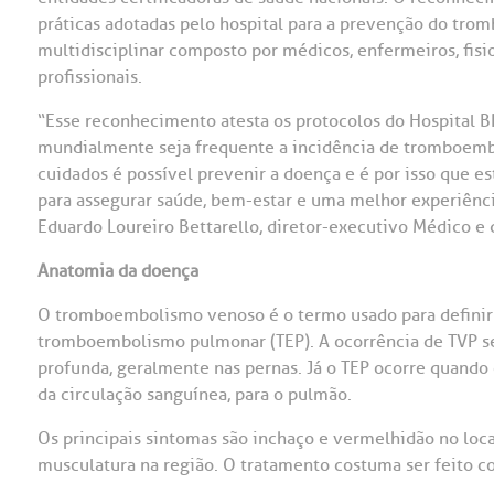
práticas adotadas pelo hospital para a prevenção do tr
OUVIDORI
multidisciplinar composto por médicos, enfermeiros, fisio
ouvi
profissionais.
E
“Esse reconhecimento atesta os protocolos do Hospital BP
R
Fale
mundialmente seja frequente a incidência de tromboemb
C
cuidados é possível prevenir a doença e é por isso que e
V
para assegurar saúde, bem-estar e uma melhor experiênci
S
Eduardo Loureiro Bettarello, diretor-executivo Médico e
Anatomia da doença
O tromboembolismo venoso é o termo usado para definir 
tromboembolismo pulmonar (TEP). A ocorrência de TVP s
profunda, geralmente nas pernas. Já o TEP ocorre quando
da circulação sanguínea, para o pulmão.
Os principais sintomas são inchaço e vermelhidão no loca
musculatura na região. O tratamento costuma ser feito 