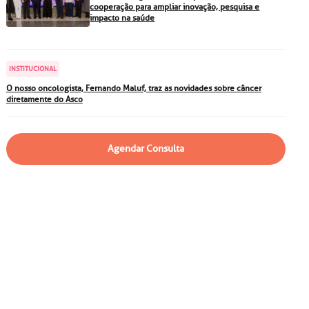
particular
Saiba mais
cooperação para ampliar inovação, pesquisa e
impacto na saúde
Solicitação de veracidade de
atestado
Endereço:
INSTITUCIONAL
rvalho,
R. Colômbia, 332
O nosso oncologista, Fernando Maluf, traz as novidades sobre câncer
diretamente do Asco
CEP: 01438-000 | Jardim
a Vista
Paulista, São Paulo - SP
Agendar Consulta