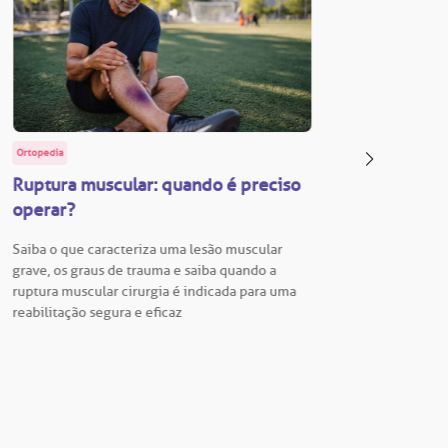
Ortopedia
BP Educa
Ruptura muscular: quando é preciso
Facul
operar?
Vestib
Saiba o que caracteriza uma lesão muscular
Vestibu
grave, os graus de trauma e saiba quando a
BP está
ruptura muscular cirurgia é indicada para uma
para En
reabilitação segura e eficaz
Hospita