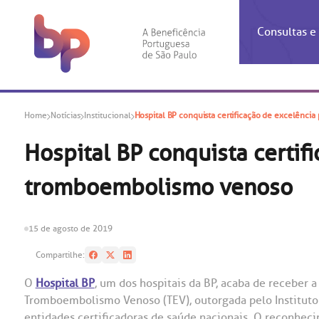
Consultas 
Inf
Con
Home
Notícias
Institucional
Hospital BP conquista certificação de excelênc
Espec
Inst
Co
Hospit
Ho
Agendam
Área do
Achados
Centro 
OUVID
Hospital BP conquista certif
Check-i
Certific
Aliment
Cardiol
tromboembolismo venoso
A BP c
Resulta
Demons
Banco 
Centro 
do ate
A Ouvid
Finance
Neuroci
suas dú
Telecon
Conven
relaci
15 de agosto de 2019
Horário
Doação
Pediatri
Preparo
Coronav
Compartilhe:
Ética e
Centro 
SAC:
O
Hospital BP
, um dos hospitais da BP, acaba de receber 
Doação 
Tromboembolismo Venoso (TEV), outorgada pelo Instituto
(11
Outras 
Linhas 
entidades certificadoras de saúde nacionais. O reconheci