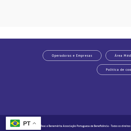
Operadoras e Empresas
Área Méd
Política de co
PT
© 2020 - Real e Benemérita Associação Portuguesa de Beneficência - Todos os direitos