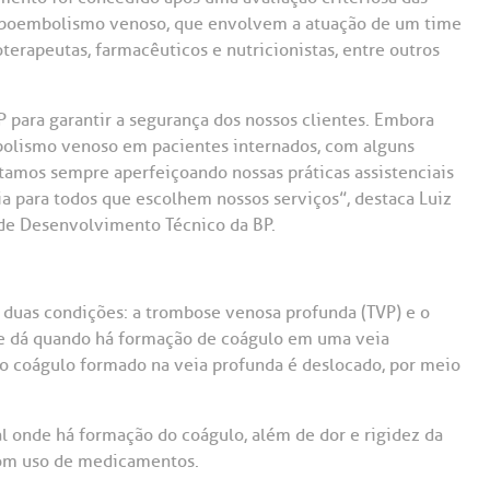
Saiba mais
Saiba mais
Teleinterconsulta
omboembolismo venoso, que envolvem a atuação de um time
A:
terapeutas, farmacêuticos e nutricionistas, entre outros
doria@bp.org.br
Centro de Doenças Autoimunes
ndereço:
Endereço:
 para garantir a segurança dos nossos clientes. Embora
ua Maestro Cardim, 769
R. Martiniano de Ca
965
 Conosco
olismo venoso em pacientes internados, com alguns
EP: 01323-001 | Bela
stamos sempre aperfeiçoando nossas práticas assistenciais
ista
CEP: 01323-001 | Bel
a para todos que escolhem nossos serviços”, destaca Luiz
ão Paulo - SP
São Paulo - SP
 de Desenvolvimento Técnico da BP.
duas condições: a trombose venosa profunda (TVP) e o
e dá quando há formação de coágulo em uma veia
 o coágulo formado na veia profunda é deslocado, por meio
l onde há formação do coágulo, além de dor e rigidez da
com uso de medicamentos.