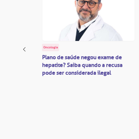
Oncologia
: o
Plano de saúde negou exame de
ação
hepatite? Saiba quando a recusa
pode ser considerada ilegal
são
mente
disputas
so.