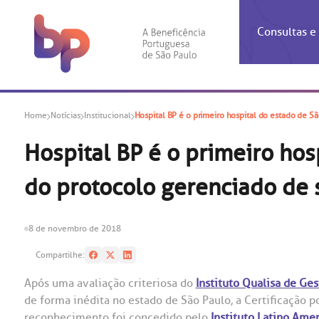
Consultas 
Inf
Con
Home
Notícias
Institucional
Hospital BP é o primeiro hospital do estado de 
Espec
Inst
Co
Hospit
Ho
Agendam
Área do
Achados
Centro 
OUVID
Hospital BP é o primeiro hos
Check-i
Certific
Aliment
Cardiol
do protocolo gerenciado de
A BP c
Resulta
Demons
Banco 
Centro 
do ate
A Ouvid
Finance
Neuroci
suas dú
Telecon
Conven
relaci
8 de novembro de 2018
Horário
Doação
Pediatri
Preparo
Coronav
Compartilhe:
Ética e
Centro 
SAC:
Após uma avaliação criteriosa do
Instituto Qualisa de Ges
Doação 
de forma inédita no estado de São Paulo, a Certificação p
(11
Outras 
Linhas 
reconhecimento foi concedido pelo
Instituto Latino Amer