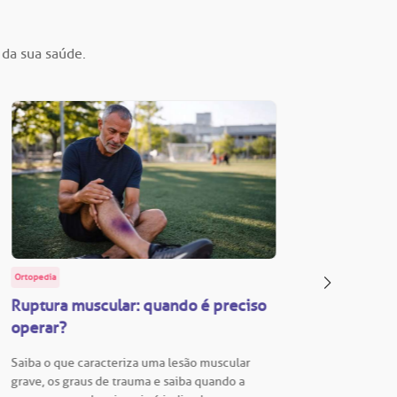
 da sua saúde.
Ortopedia
BP Educa
Ruptura muscular: quando é preciso
Facul
operar?
Vestib
Saiba o que caracteriza uma lesão muscular
Vestibu
grave, os graus de trauma e saiba quando a
BP está