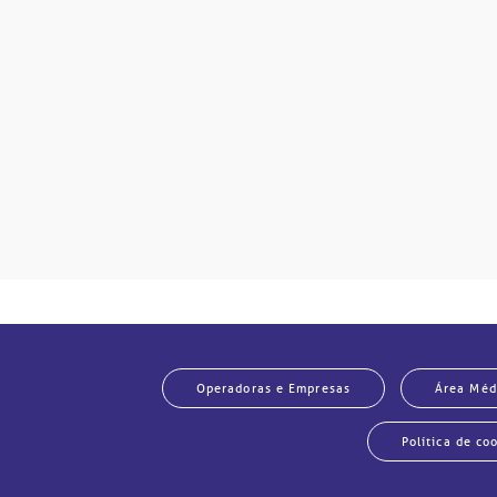
mente
disputas
so.
Operadoras e Empresas
Área Méd
Política de co