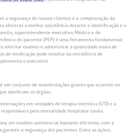
Saiba mais
Saiba mais
Teleinterconsulta
A:
om a segurança de nossos clientes e a comprovação da
doria@bp.org.br
Centro de Doenças Autoimunes
ndereço:
Endereço:
a oferecer a melhor assistência durante a identificação e o
tarello, superintendente-executivo Médico e de
ua Maestro Cardim, 769
R. Martiniano de Ca
965
 Conosco
etrônico do paciente (PEP) é uma ferramenta fundamental
EP: 01323-001 | Bela
ra solicitar exames e administrar a quantidade exata de
ista
CEP: 01323-001 | Bel
ipo de medicação pode resultar na resistência de
ão Paulo - SP
São Paulo - SP
mplementa o executivo.
 é um conjunto de manifestações graves que ocorrem no
que danificam os órgãos.
internações em unidades de terapia intensiva (UTI) e a
 responsáveis pela mortalidade hospitalar tardia.
ona um modelo assistencial bastante eficiente, com a
 garantir a segurança dos pacientes. Entre as ações,