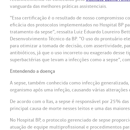
vanguarda das melhores práticas assistenciais.
OUVIDORI
“Essa certificação é o resultado de nosso compromisso c
ouvi
E
eficácia dos protocolos implementados no Hospital BP par
tratamento da sepse”, ressalta Luiz Eduardo Loureiro Bet
R
Fale
Desenvolvimento Técnico da BP. “O uso do prontuário el
C
para otimizar a tomada de decisão, com assertividade, pa
V
antibióticos, já que o uso incorreto ou exagerado desse t
S
superbactérias que levam a infecções como a sepse”, co
Entendendo a doença
A sepse, também conhecida como infecção generalizada,
organismo após uma infeção, causando várias alterações 
De acordo com o Ilas, a sepse é responsável por 25% das 
principal causa de morte nesses leitos e uma das maiores
No Hospital BP, o protocolo gerenciado de sepse proporci
atuação de equipe multiprofissional e procedimentos para