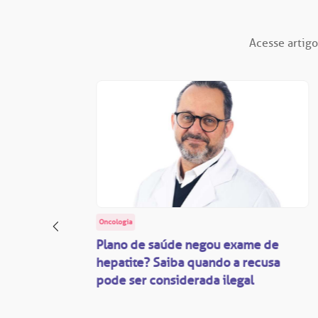
Acesse artigo
Oncologia
: o
Plano de saúde negou exame de
ação
hepatite? Saiba quando a recusa
pode ser considerada ilegal
são