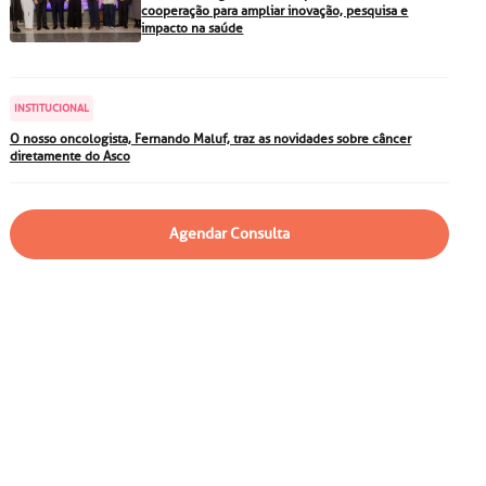
particular
Saiba mais
cooperação para ampliar inovação, pesquisa e
impacto na saúde
Solicitação de veracidade de
atestado
Endereço:
INSTITUCIONAL
rvalho,
R. Colômbia, 332
O nosso oncologista, Fernando Maluf, traz as novidades sobre câncer
diretamente do Asco
CEP: 01438-000 | Jardim
a Vista
Paulista, São Paulo - SP
Agendar Consulta