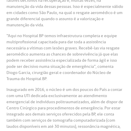
fatores decisivos na recuperação e, muitas vezes, na
atendimento e dos serviços prestados.
manutenção da vida dessas pessoas. Isso é especialmente válido
A Ouvidoria e SAC são canais para você, cliente da BP, tirar
suas dúvidas, registrar suas reclamações ou fazer elogios
em cidades como São Paulo, na qual o resgate aeromédico é um
esultados de exames
ódigo de conduta
uvidoria
entro de Excelência em Neurologia e
relacionados ao nosso atendimento e aos nossos serviços.
grande diferencial quando o assunto é a valorização e
Horário de atendimento: 2ª a 6ª feira das 7h às 18h
eurocirurgia
manutenção da vida.
eleconsulta
emonstrações Financeiras
rotocolo de Infarto SUS
AC:
“Aqui no Hospital BP temos infraestrutura completa e equipe
Saiba mais
ediatria
multiprofissional capacitada para dar toda a assistência
reparo de Exames
oação
orários de Visita
necessária a vítimas com lesões graves. Recebê-las via resgate
(11)
3505-1000
aeromédico aumenta as chances de sobrevivência já que elas
entro de Excelência em Ortopedia
Endereço:
podem receber assistência especializada de forma ágil e isso
statuto social da BP
ronto-socorro
UVIDORIA:
pode ser decisivo numa situação de emergência”, comenta
Rua Maestro Cardim, 769
Diogo Garcia, cirurgião geral e coordenador do Núcleo de
utras especialidades
Telemedicina BP
ouvidoria@bp.org.br
Trauma do Hospital BP.
CEP: 01323-001 | Bela Vista
overnança corporativa
olicitação de cópia de prontuário médico
São Paulo - SP
Inaugurado em 2016, o núcleo é um dos poucos do País a contar
com uma UTI dedicada exclusivamente ao atendimento
Fale Conosco
mpacto social
olicitação de orçamento particular
emergencial de indivíduos politraumatizados, além de dispor de
Centro Cirúrgico para procedimentos de emergência. Por estar
Teleinterconsulta
BP Mirante
integrado aos demais serviços oferecidos pela BP, ele conta
mprensa
olicitação de veracidade de atestado
também com serviços de tomografia computadorizada (com
laudos disponíveis em até 30 minutos), ressonância magnética,