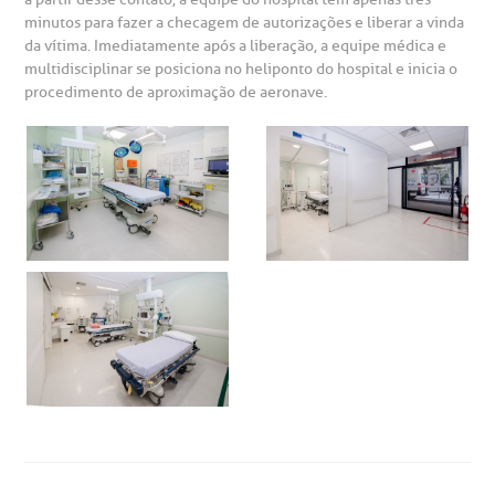
minutos para fazer a checagem de autorizações e liberar a vinda
emodiálise
da vítima. Imediatamente após a liberação, a equipe médica e
multidisciplinar se posiciona no heliponto do hospital e inicia o
oação de órgãos
procedimento de aproximação de aeronave.
Saiba mais
inhas de cuidado
Endereço:
chados e perdidos
R. Colômbia, 332
CEP: 01438-000 | Jardim Paulista
São Paulo - SP