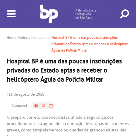
Home
Notícias
Institucional
Hospital BP é uma das poucas instituições
privadas do Estado aptas a receber o helicóptero
Águia da Polícia Militar
BUSCA
CONSULTAS E EXAMES
ATENDIMENTO 24H
CONHEÇA AS UNIDADES
INSTITUCIONAL
NOSSOS SERVIÇOS
INFORMAÇÕES ÚTEIS
ESPECIALIDADES
Hospital BP é uma das poucas instituições
privadas do Estado aptas a receber o
helicóptero Águia da Polícia Militar
16 de agosto de 2018
Compartilhe:
gendamento de consultas e exames
UVIDORIA/SAC
ducação e Pesquisa
emodinâmica
entro de Oncologia e Hematologia
O preparo correto dos socorristas, aliado à segurança dos
Hospital BP
procedimentos e à agilidade na remoção de vítimas de acidentes
graves, como atropelamentos ou quedas de grandes alturas, são
heck-in antecipado
rea do médico
orários de atendimento
ardiologia
A BP conta com você para melhorar sempre a qualidade do