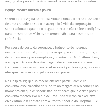
angiografia, procedimentos hemodinâmicos e de hemodiálise.
otícias
ronto atendimento
Centro de Doenças Autoimunes
Equipe médica orienta o pouso
ustentabilidade
onveniências
O helicóptero Águia da Polícia Militar é uma UTI aérea e faz parte
de uma unidade de suporte avançado à vida da corporação,
Saiba mais
sendo acionado quando o resgate terrestre não reúne condições
obre a BP
nternação/Cirurgia
para transportar as vítimas em tempo hábil para hospitais de
referência.
rabalhe Conosco
stacionamento
Endereço:
Por causa do porte da aeronave, o heliponto do hospital
necessita atender alguns requisitos que garantam a segurança
R. Martiniano de Carvalho, 965
isitas de Benchmarking
úvidas frequentes
do pouso como, por exemplo, ter, no mínimo, 18 m². Além disso,
CEP: 01323-001 | Bela Vista
a equipe médica e de enfermagem devem ter recebido um
São Paulo - SP
treinamento especial para receber esse tipo de resgate, pois são
oluntariado
ospedagem
eles que irão orientar o piloto sobre o pouso.
No Hospital BP, que só recebe clientes particulares e de
omitê de Bioética
limentação
convênio, esse trabalho de suporte ao resgate aéreo começa no
Clínica Medicina da Mulher
momento em que os socorristas identificam que a vítima possui
convênio médico. Por meio de uma linha telefônica exclusiva,
anco de Sangue
eles entram em contato com o Pronto-Socorro do Hospital BP e,
a partir desse contato, a equipe do hospital tem apenas três