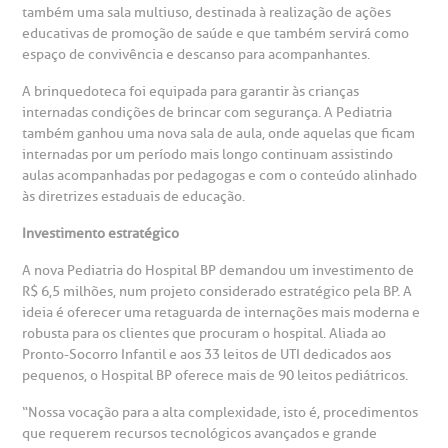
também uma sala multiuso, destinada à realização de ações
otícias
ronto atendimento
educativas de promoção de saúde e que também servirá como
espaço de convivência e descanso para acompanhantes.
Centro de Doenças Autoimunes
ustentabilidade
onveniências
A brinquedoteca foi equipada para garantir às crianças
internadas condições de brincar com segurança. A Pediatria
também ganhou uma nova sala de aula, onde aquelas que ficam
Saiba mais
obre a BP
nternação/Cirurgia
internadas por um período mais longo continuam assistindo
aulas acompanhadas por pedagogas e com o conteúdo alinhado
às diretrizes estaduais de educação.
rabalhe Conosco
stacionamento
Endereço:
Investimento estratégico
R. Martiniano de Carvalho, 965
isitas de Benchmarking
úvidas frequentes
A nova Pediatria do Hospital BP demandou um investimento de
CEP: 01323-001 | Bela Vista
R$ 6,5 milhões, num projeto considerado estratégico pela BP. A
São Paulo - SP
ideia é oferecer uma retaguarda de internações mais moderna e
oluntariado
ospedagem
robusta para os clientes que procuram o hospital. Aliada ao
Pronto-Socorro Infantil e aos 33 leitos de UTI dedicados aos
pequenos, o Hospital BP oferece mais de 90 leitos pediátricos.
omitê de Bioética
limentação
Clínica Medicina da Mulher
“Nossa vocação para a alta complexidade, isto é, procedimentos
que requerem recursos tecnológicos avançados e grande
anco de Sangue