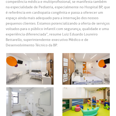
competência médica e multiprofissional, se manifesta também
na especialidade de Pediatria, especialmente no Hospital BP, que
emodiálise
é referência em cardiopatia congênita e passa a oferecer um
espaço ainda mais adequado para a internação dos nossos
pequenos clientes. Estamos potencializando a oferta de serviços
oação de órgãos
voltados para o público infantil com segurança, qualidade e uma
Saiba mais
experiência diferenciada”, resume Luiz Eduardo Loureiro
Bettarello, superintendente-executivo Médico e de
inhas de cuidado
Desenvolvimento Técnico da BP.
Endereço:
chados e perdidos
R. Colômbia, 332
CEP: 01438-000 | Jardim Paulista
São Paulo - SP