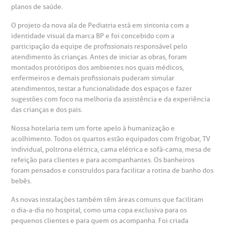
heck-in antecipado
rea do médico
orários de atendimento
ardiologia
planos de saúde.
A BP conta com você para melhorar sempre a qualidade do
atendimento e dos serviços prestados.
A Ouvidoria e SAC são canais para você, cliente da BP, tirar
O projeto da nova ala de Pediatria está em sintonia com a
suas dúvidas, registrar suas reclamações ou fazer elogios
esultados de exames
ódigo de conduta
uvidoria
entro de Excelência em Neurologia e
identidade visual da marca BP e foi concebido com a
relacionados ao nosso atendimento e aos nossos serviços.
participação da equipe de profissionais responsável pelo
Horário de atendimento: 2ª a 6ª feira das 7h às 18h
eurocirurgia
atendimento às crianças. Antes de iniciar as obras, foram
eleconsulta
emonstrações Financeiras
rotocolo de Infarto SUS
montados protótipos dos ambientes nos quais médicos,
AC:
Saiba mais
ediatria
enfermeiros e demais profissionais puderam simular
atendimentos, testar a funcionalidade dos espaços e fazer
reparo de Exames
oação
orários de Visita
(11)
3505-1000
sugestões com foco na melhoria da assistência e da experiência
entro de Excelência em Ortopedia
das crianças e dos pais.
Endereço:
statuto social da BP
ronto-socorro
UVIDORIA:
Rua Maestro Cardim, 769
Nossa hotelaria tem um forte apelo à humanização e
utras especialidades
acolhimento. Todos os quartos estão equipados com frigobar, TV
Telemedicina BP
ouvidoria@bp.org.br
CEP: 01323-001 | Bela Vista
individual, poltrona elétrica, cama elétrica e sofá-cama, mesa de
overnança corporativa
olicitação de cópia de prontuário médico
São Paulo - SP
refeição para clientes e para acompanhantes. Os banheiros
foram pensados e construídos para facilitar a rotina de banho dos
Fale Conosco
mpacto social
olicitação de orçamento particular
bebês.
Teleinterconsulta
As novas instalações também têm áreas comuns que facilitam
BP Mirante
mprensa
olicitação de veracidade de atestado
o dia-a-dia no hospital, como uma copa exclusiva para os
pequenos clientes e para quem os acompanha. Foi criada