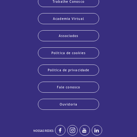
Trabalhe Conosco
Academia Virtual
Associados
Política de cookies
Política de privacidade
Fale conosco
Ouvidoria
NOSSAS REDES:
echar
echar
echar
echar
echar
echar
echar
echar