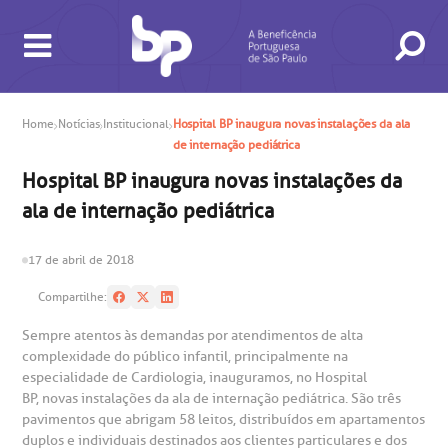
Home
Notícias
Institucional
Hospital BP inaugura novas instalações da ala
de internação pediátrica
Hospital BP inaugura novas instalações da
BUSCA
CONSULTAS E EXAMES
ATENDIMENTO 24H
CONHEÇA AS UNIDADES
INSTITUCIONAL
NOSSOS SERVIÇOS
INFORMAÇÕES ÚTEIS
ESPECIALIDADES
ala de internação pediátrica
17 de abril de 2018
Compartilhe:
Sempre atentos às demandas por atendimentos de alta
complexidade do público infantil, principalmente na
especialidade de Cardiologia, inauguramos, no Hospital
BP, novas instalações da ala de internação pediátrica. São três
gendamento de consultas e exames
UVIDORIA/SAC
ducação e Pesquisa
emodinâmica
entro de Oncologia e Hematologia
Hospital BP
pavimentos que abrigam 58 leitos, distribuídos em apartamentos
duplos e individuais destinados aos clientes particulares e dos