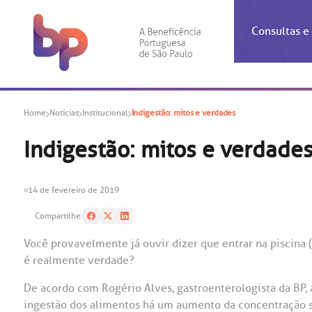
Consultas 
Inf
Con
Home
Notícias
Institucional
Indigestão: mitos e verdades
Espec
Inst
Co
Hospit
Ho
Agendam
Área do
Achados
Centro 
OUVID
Indigestão: mitos e verdade
Check-i
Certific
Aliment
Cardiol
A BP c
Resulta
Demons
Banco 
Centro 
do ate
14 de fevereiro de 2019
A Ouvid
Finance
Neuroci
suas dú
Compartilhe:
Telecon
Conven
relaci
Horário
Doação
Pediatri
Você provavelmente já ouvir dizer que entrar na piscina 
Preparo
Coronav
é realmente verdade?
Ética e
Centro 
SAC:
Doação 
De acordo com Rogério Alves, gastroenterologista da BP
,
(11
Outras 
ingestão dos alimentos
há um aumento da concentração sa
Linhas 