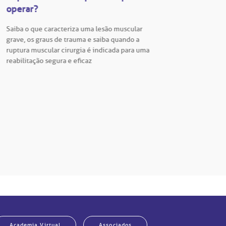
operar?
Vestib
Saiba o que caracteriza uma lesão muscular
Vestibu
grave, os graus de trauma e saiba quando a
BP está
ruptura muscular cirurgia é indicada para uma
para En
reabilitação segura e eficaz
Hospita
Academia Virtual
Associados