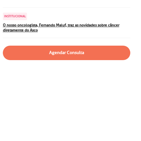
particular
Saiba mais
Solicitação de veracidade de
INSTITUCIONAL
atestado
Endereço:
O nosso oncologista, Fernando Maluf, traz as novidades sobre câncer
diretamente do Asco
rvalho,
R. Colômbia, 332
CEP: 01438-000 | Jardim
a Vista
Paulista, São Paulo - SP
Agendar Consulta