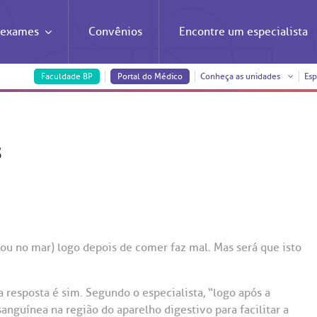
e exames
Convênios
Encontre um
especialista
Faculdade BP
Portal do Médico
Conheça as unidades
Esp
ormações
sultas e
Contatos
Busca
ialidades
itucional
nheça as
al BP
spitais
Nossos
Serviços Complementares
BP Mirante
ento de consultas e exames
 médico
 e perdidos
de Oncologia e Hematologia
Estatuto social da BP
Dúvidas frequentes
exames
úteis
ORIA/SAC
s
n antecipado
ações
ação
ogia
Governança corporativa
Estacionamento
unidades
serviços
onta com você para melhorar sempre a qualidade
dos de exames
trações
de Sangue
de Excelência em Neurologia e
Imprensa
Hospedagem
ndimento e dos serviços prestados.
oria e SAC são canais para você, cliente da BP, tirar
iras
rurgia
vidas, registrar suas reclamações ou fazer elogios
sulta
iências
Notícias
Horários de atendime
onados ao nosso atendimento e aos nossos serviços.
 de atendimento: 2ª a 6ª feira das 7h às 18h
a
(ou no mar) logo depois de comer faz mal. Mas será que isto
 de Exames
írus
Sustentabilidade
Ouvidoria
de Excelência em Ortopedia
Compliance
Telemedicina BP
de órgãos
Protocolo de Infarto 
 a resposta é sim. Segundo o especialista, “logo após a
) 3505-1000
especialidades
nguínea na região do aparelho digestivo para facilitar a
de cuidado