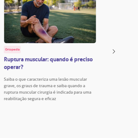
Ortopedia
BP Educa
Ruptura muscular: quando é preciso
Facul
operar?
Vestib
Saiba o que caracteriza uma lesão muscular
Vestibu
grave, os graus de trauma e saiba quando a
BP está
ruptura muscular cirurgia é indicada para uma
para En
reabilitação segura e eficaz
Hospita