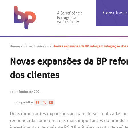
Consultas 
Inf
Con
Home
Notícias
Institucional
Novas expansões da BP reforçam integração dos se
Espec
Inst
Co
Hospit
Ho
Agendam
Área do
Achados
Centro 
OUVID
Novas expansões da BP refor
Check-i
Certific
Aliment
Cardiol
dos clientes
A BP c
Resulta
Demons
Banco 
Centro 
do ate
A Ouvid
Finance
Neuroci
suas dú
Telecon
Conven
relaci
1 de junho de 2021
Horário
Doação
Pediatri
Preparo
Coronav
Compartilhe:
Ética e
Centro 
SAC:
Duas importantes expansões acabam de ser realizadas pel
Doação 
reconhecida como uma das mais importantes do mundo, 
(11
Outras 
Linhas 
investimentos de mais de R$ 18 milhões, o polo de saúd