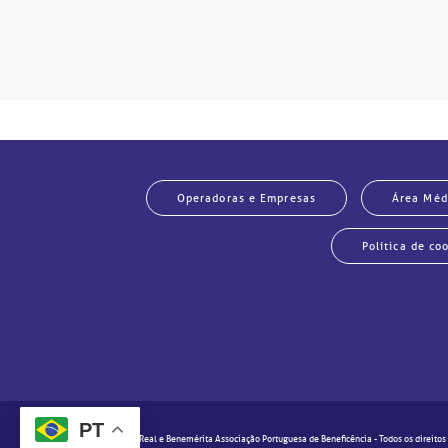
Operadoras e Empresas
Área Méd
Política de co
PT
© 2020 - Real e Benemérita Associação Portuguesa de Beneficência - Todos os direitos