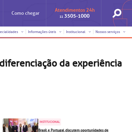
Atendimentos 24h
Como
chegar
3505-1000
11
ecialidades
Informações úteis
Institucional
Nossos serviços
Iniciativas
Clínica Medicina da Mulher
Responsabilidade social
Horários de visita
diferenciação da experiência
Sobre a BP
Internação/Cirurgia
Trabalhe conosco
Pronto atendimento
nto
Visitas de
Pronto-socorro
benchmarking
Voluntariado
Solicitação de cópia de
prontuário médico
SUS
Comitê de Bioética
INSTITUCIONAL
Solicitação de orçamento
Brasil e Portugal discutem oportunidades de