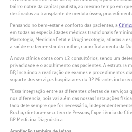
bairro nobre da capital paulista, ao mesmo tempo em que
OUVIDORI
destinados ao transplante de medula óssea, procedimento
ouvi
E
Pensando no bem-estar e conforto das pacientes, a
Clínic
em todas as especialidades médicas tradicionais feminin
R
Fale
Mastologia, Medicina Fetal e Uroginecologia, aliadas a 
C
a saúde e o bem-estar da mulher, como Tratamento da Dor,
V
S
A nova clínica conta com 12 consultórios, sendo um dele
privacidade e o acolhimento das pacientes. A estrutura 
BP, incluindo a realização de exames e procedimentos di
suporte dos serviços hospitalares do BP Mirante, inclusiv
“Essa integração entre as diferentes ofertas de serviços 
nos diferencia, pois vai além das nossas instalações físic
lado dele sempre que for necessário, independentemente
Rocha, diretora-executiva de Pessoas, Experiência do Clien
BP Medicina Diagnóstica.
Ampliação também de leitos