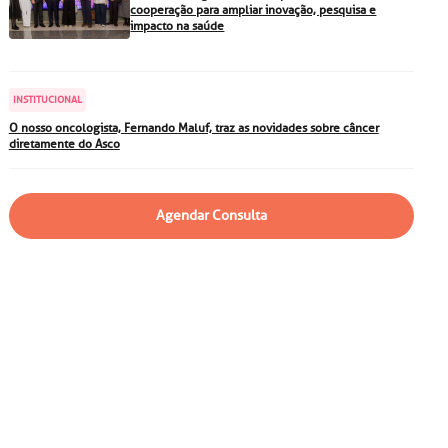
particular
Saiba mais
cooperação para ampliar inovação, pesquisa e
impacto na saúde
Solicitação de veracidade de
atestado
Endereço:
INSTITUCIONAL
rvalho,
R. Colômbia, 332
O nosso oncologista, Fernando Maluf, traz as novidades sobre câncer
diretamente do Asco
CEP: 01438-000 | Jardim
a Vista
Paulista, São Paulo - SP
Agendar Consulta