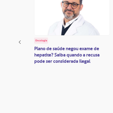
Oncologia
: o
Plano de saúde negou exame de
ação
hepatite? Saiba quando a recusa
pode ser considerada ilegal
são
mente
disputas
so.