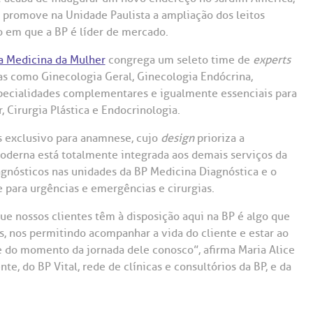
Saiba mais
Saiba mais
Teleinterconsulta
 promove na Unidade Paulista a ampliação dos leitos
A:
 em que a BP é líder de mercado.
doria@bp.org.br
Centro de Doenças Autoimunes
ndereço:
Endereço:
a Medicina da Mulher
congrega um seleto time de
experts
as como Ginecologia Geral, Ginecologia Endócrina,
ua Maestro Cardim, 769
R. Martiniano de Ca
965
 Conosco
especialidades complementares e igualmente essenciais para
EP: 01323-001 | Bela
 Cirurgia Plástica e Endocrinologia.
ista
CEP: 01323-001 | Bel
ão Paulo - SP
São Paulo - SP
s exclusivo para anamnese, cujo
design
prioriza a
moderna está totalmente integrada aos demais serviços da
agnósticos nas unidades da BP Medicina Diagnóstica e o
e para urgências e emergências e cirurgias.
que nossos clientes têm à disposição aqui na BP é algo que
as, nos permitindo acompanhar a vida do cliente e estar ao
 do momento da jornada dele conosco”, afirma Maria Alice
te, do BP Vital, rede de clínicas e consultórios da BP, e da