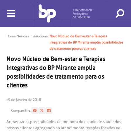
Home
Notícias
Institucional
Novo Núcleo de Bem-estar e Terapias
Integrativas do BP Mirante amplia possibilidades
de tratamento para os clientes
BUSCA
CONSULTAS E EXAMES
ATENDIMENTO 24H
CONHEÇA AS UNIDADES
INSTITUCIONAL
NOSSOS SERVIÇOS
INFORMAÇÕES ÚTEIS
ESPECIALIDADES
Novo Núcleo de Bem-estar e Terapias
Integrativas do BP Mirante amplia
possibilidades de tratamento para os
clientes
9 de janeiro de 2018
Compartilhe:
gendamento de consultas e exames
UVIDORIA/SAC
ducação e Pesquisa
emodinâmica
entro de Oncologia e Hematologia
Aumentar as possibilidades de melhora do estado de saúde dos
Hospital BP
nossos clientes agregando ao atendimento terapias focadas na