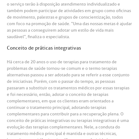
o serviço terão à disposição atendimento individualizado e
também podem participar de atividades em grupo como oficinas
emodiálise
de movimento, palestras e grupos de conscientização, todos
com foco na promoção de saúde. “Uma das nossas metas é ajudar
as pessoas a conseguirem adotar um estilo de vida mais
oação de órgãos
saudável”, finaliza o especialista.
Saiba mais
Conceito de práticas integrativas
inhas de cuidado
Há cerca de 20 anos o uso de terapias para tratamento de
Endereço:
problemas de saúde tornou-se comum e o termo terapias
chados e perdidos
alternativas passou a ser adotado para se referir a esse conjunto
R. Colômbia, 332
de iniciativas. Porém, com o passar do tempo, as pessoas
passaram a substituir os tratamentos médicos por essas terapias
CEP: 01438-000 | Jardim Paulista
e foi necessário, então, adotar o conceito de terapias
São Paulo - SP
complementares, em que os clientes eram orientados a
continuar o tratamento principal, adotando terapias
complementares para contribuir para a recuperação plena. O
conceito de práticas integrativas ou terapias integrativas é uma
evolução das terapias complementares. Nele, a conduta do
tratamento médico principal é mantida e outras técnicas,