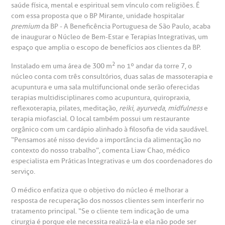
saúde física, mental e espiritual sem vínculo com religiões. É
heck-in antecipado
rea do médico
orários de atendimento
ardiologia
A BP conta com você para melhorar sempre a qualidade do
com essa proposta que o BP Mirante, unidade hospitalar
atendimento e dos serviços prestados.
premium
da BP - A Beneficência Portuguesa de São Paulo, acaba
A Ouvidoria e SAC são canais para você, cliente da BP, tirar
suas dúvidas, registrar suas reclamações ou fazer elogios
de inaugurar o Núcleo de Bem-Estar e Terapias Integrativas, um
esultados de exames
ódigo de conduta
uvidoria
entro de Excelência em Neurologia e
relacionados ao nosso atendimento e aos nossos serviços.
espaço que amplia o escopo de benefícios aos clientes da BP.
Horário de atendimento: 2ª a 6ª feira das 7h às 18h
eurocirurgia
2
Instalado em uma área de 300 m
no 1º andar da torre 7, o
eleconsulta
emonstrações Financeiras
rotocolo de Infarto SUS
AC:
núcleo conta com três consultórios, duas salas de massoterapia e
Saiba mais
ediatria
acupuntura e uma sala multifuncional onde serão oferecidas
reparo de Exames
oação
orários de Visita
terapias multidisciplinares como acupuntura, quiropraxia,
(11)
3505-1000
reflexoterapia, pilates, meditação,
reiki
,
ayurveda
,
midfulness
e
entro de Excelência em Ortopedia
Endereço:
terapia miofascial. O local também possui um restaurante
statuto social da BP
ronto-socorro
UVIDORIA:
orgânico com um cardápio alinhado à filosofia de vida saudável.
Rua Maestro Cardim, 769
“Pensamos até nisso devido a importância da alimentação no
utras especialidades
Telemedicina BP
ouvidoria@bp.org.br
contexto do nosso trabalho”, comenta Liaw Chao, médico
CEP: 01323-001 | Bela Vista
overnança corporativa
olicitação de cópia de prontuário médico
especialista em Práticas Integrativas e um dos coordenadores do
São Paulo - SP
serviço.
Fale Conosco
mpacto social
olicitação de orçamento particular
O médico enfatiza que o objetivo do núcleo é melhorar a
resposta de recuperação dos nossos clientes sem interferir no
Teleinterconsulta
BP Mirante
tratamento principal. “Se o cliente tem indicação de uma
mprensa
olicitação de veracidade de atestado
cirurgia é porque ele necessita realizá-la e ela não pode ser