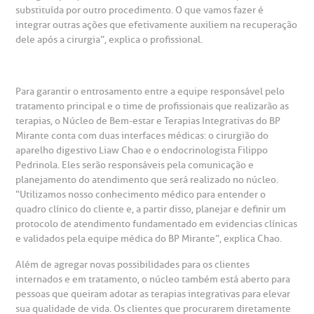
substituída por outro procedimento. O que vamos fazer é
integrar outras ações que efetivamente auxiliem na recuperação
otícias
ronto atendimento
dele após a cirurgia”, explica o profissional.
Centro de Doenças Autoimunes
ustentabilidade
onveniências
Para garantir o entrosamento entre a equipe responsável pelo
Saiba mais
tratamento principal e o time de profissionais que realizarão as
obre a BP
nternação/Cirurgia
terapias, o Núcleo de Bem-estar e Terapias Integrativas do BP
Mirante conta com duas interfaces médicas: o cirurgião do
rabalhe Conosco
stacionamento
aparelho digestivo Liaw Chao e o endocrinologista Filippo
Endereço:
Pedrinola. Eles serão responsáveis pela comunicação e
R. Martiniano de Carvalho, 965
planejamento do atendimento que será realizado no núcleo.
isitas de Benchmarking
úvidas frequentes
“Utilizamos nosso conhecimento médico para entender o
CEP: 01323-001 | Bela Vista
quadro clínico do cliente e, a partir disso, planejar e definir um
São Paulo - SP
protocolo de atendimento fundamentado em evidencias clínicas
oluntariado
ospedagem
e validados pela equipe médica do BP Mirante”, explica Chao.
Além de agregar novas possibilidades para os clientes
omitê de Bioética
limentação
internados e em tratamento, o núcleo também está aberto para
Clínica Medicina da Mulher
pessoas que queiram adotar as terapias integrativas para elevar
sua qualidade de vida. Os clientes que procurarem diretamente
anco de Sangue