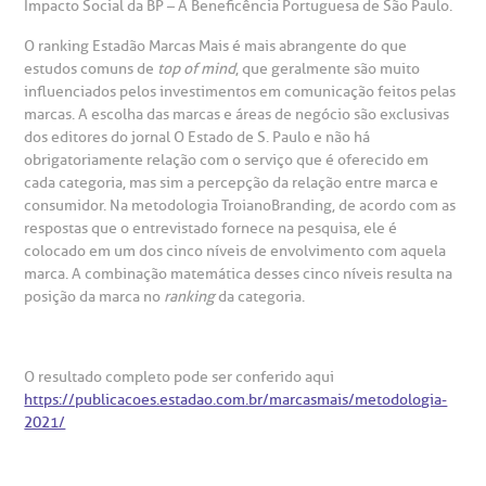
Impacto Social da BP – A Beneficência Portuguesa de São Paulo.
ustentabilidade
onveniências
O ranking Estadão Marcas Mais é mais abrangente do que
estudos comuns de
top of mind
, que geralmente são muito
Saiba mais
obre a BP
nternação/Cirurgia
influenciados pelos investimentos em comunicação feitos pelas
marcas. A escolha das marcas e áreas de negócio são exclusivas
dos editores do jornal O Estado de S. Paulo e não há
rabalhe Conosco
stacionamento
Endereço:
obrigatoriamente relação com o serviço que é oferecido em
cada categoria, mas sim a percepção da relação entre marca e
R. Martiniano de Carvalho, 965
consumidor. Na metodologia TroianoBranding, de acordo com as
isitas de Benchmarking
úvidas frequentes
respostas que o entrevistado fornece na pesquisa, ele é
CEP: 01323-001 | Bela Vista
colocado em um dos cinco níveis de envolvimento com aquela
São Paulo - SP
oluntariado
ospedagem
marca. A combinação matemática desses cinco níveis resulta na
posição da marca no
ranking
da categoria.
omitê de Bioética
limentação
Clínica Medicina da Mulher
O resultado completo pode ser conferido aqui
anco de Sangue
https://publicacoes.estadao.com.br/marcasmais/metodologia-
2021/
emodiálise