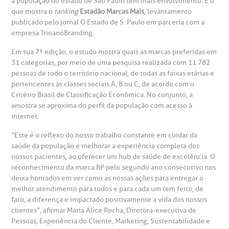
esultados de exames
ódigo de conduta
uvidoria
entro de Excelência em Neurologia e
a população do estado de São Paulo tem mais envolvimento. É o
relacionados ao nosso atendimento e aos nossos serviços.
que mostra o
ranking
Estadão
Marcas
Mais
, levantamento
Horário de atendimento: 2ª a 6ª feira das 7h às 18h
eurocirurgia
publicado pelo jornal O Estado de S. Paulo em parceria com a
eleconsulta
emonstrações Financeiras
rotocolo de Infarto SUS
empresa TrioanoBranding.
AC:
Saiba mais
ediatria
Em sua 7ª edição, o estudo mostra quais as marcas preferidas em
reparo de Exames
oação
orários de Visita
(11)
3505-1000
31 categorias, por meio de uma pesquisa realizada com 11.782
entro de Excelência em Ortopedia
pessoas de todo o território nacional, de todas as faixas etárias e
Endereço:
pertencentes às classes sociais A, B ou C, de acordo com o
statuto social da BP
ronto-socorro
UVIDORIA:
Rua Maestro Cardim, 769
Critério Brasil de Classificação Econômica. No conjunto, a
utras especialidades
amostra se aproxima do perfil da população com acesso à
Telemedicina BP
ouvidoria@bp.org.br
CEP: 01323-001 | Bela Vista
internet.
overnança corporativa
olicitação de cópia de prontuário médico
São Paulo - SP
“Este é o reflexo do nosso trabalho constante em cuidar da
Fale Conosco
saúde da população e melhorar a experiência completa dos
mpacto social
olicitação de orçamento particular
nossos pacientes, ao oferecer um hub de saúde de excelência. O
Teleinterconsulta
reconhecimento da marca BP pelo segundo ano consecutivo nos
BP Mirante
mprensa
olicitação de veracidade de atestado
deixa honrados em ver como as nossas ações para entregar o
melhor atendimento para todos e para cada um tem feito, de
fato, a diferença e impactado positivamente a vida dos nossos
otícias
ronto atendimento
clientes”, afirmar Maria Alice Rocha, Diretora-executiva de
Pessoas, Experiência do Cliente, Marketing, Sustentabilidade e
Centro de Doenças Autoimunes