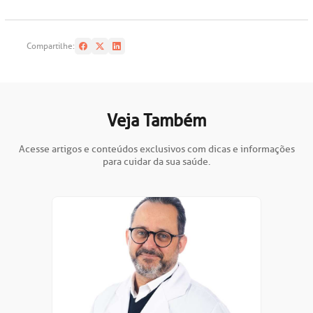
oação de órgãos
Saiba mais
Compartilhe:
inhas de cuidado
Endereço:
chados e perdidos
Veja Também
R. Colômbia, 332
CEP: 01438-000 | Jardim Paulista
Acesse artigos e conteúdos exclusivos com dicas e informações
São Paulo - SP
para cuidar da sua saúde.