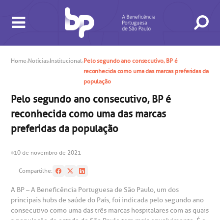
Home
Notícias
Institucional
Pelo segundo ano consecutivo, BP é
reconhecida como uma das marcas preferidas da
BUSCA
CONSULTAS E EXAMES
ATENDIMENTO 24H
CONHEÇA AS UNIDADES
INSTITUCIONAL
NOSSOS SERVIÇOS
INFORMAÇÕES ÚTEIS
ESPECIALIDADES
população
Pelo segundo ano consecutivo, BP é
reconhecida como uma das marcas
preferidas da população
10 de novembro de 2021
gendamento de consultas e exames
UVIDORIA/SAC
ducação e Pesquisa
emodinâmica
entro de Oncologia e Hematologia
Hospital BP
Compartilhe:
A BP – A Beneficência Portuguesa de São Paulo, um dos
heck-in antecipado
rea do médico
orários de atendimento
ardiologia
A BP conta com você para melhorar sempre a qualidade do
principais hubs de saúde do País, foi indicada pelo segundo ano
atendimento e dos serviços prestados.
A Ouvidoria e SAC são canais para você, cliente da BP, tirar
consecutivo como uma das três marcas hospitalares com as quais
suas dúvidas, registrar suas reclamações ou fazer elogios