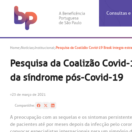
Consultas 
Inf
Con
Home
Notícias
Institucional
Pesquisa da Coalizão Covid-19 Brasil integra es
Espec
Inst
Co
Hospit
Ho
Agendam
Área do
Achados
Centro 
OUVID
Pesquisa da Coalizão Covid-
Check-i
Certific
Aliment
Cardiol
da síndrome pós-Covid-19
A BP c
Resulta
Demons
Banco 
Centro 
do ate
A Ouvid
Finance
Neuroci
suas dú
Telecon
Conven
relaci
23 de março de 2021
Horário
Doação
Pediatri
Preparo
Coronav
Compartilhe:
Ética e
Centro 
SAC:
A preocupação com as sequelas e os sintomas persistente
Doação 
de pacientes até por meses depois da infecção pelo coro
(11
Outras 
Linhas 
convocar especialistas internacionais para um simpósio