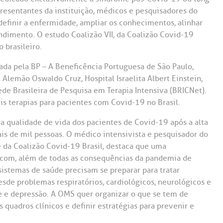
Saiba mais
Saiba mais
Teleinterconsulta
resentantes da instituição, médicos e pesquisadores do
A:
efinir a enfermidade, ampliar os conhecimentos, alinhar
doria@bp.org.br
ndimento. O estudo Coalizão VII, da Coalizão Covid-19
Centro de Doenças Autoimunes
ndereço:
Endereço:
 brasileiro.
ua Maestro Cardim, 769
R. Martiniano de Ca
965
 Conosco
da pela BP – A Beneficência Portuguesa de São Paulo,
EP: 01323-001 | Bela
l Alemão Oswaldo Cruz, Hospital Israelita Albert Einstein,
ista
CEP: 01323-001 | Bel
ede Brasileira de Pesquisa em Terapia Intensiva (BRICNet).
ão Paulo - SP
São Paulo - SP
is terapias para pacientes com Covid-19 no Brasil.
 a qualidade de vida dos pacientes de Covid-19 após a alta
s de mil pessoas. O médico intensivista e pesquisador do
e da Coalizão Covid-19 Brasil, destaca que uma
 com, além de todas as consequências da pandemia de
istemas de saúde precisam se preparar para tratar
esde problemas respiratórios, cardiológicos, neurológicos e
e e depressão. A OMS quer organizar o que se tem de
quadros clínicos e definir estratégias para prevenir e