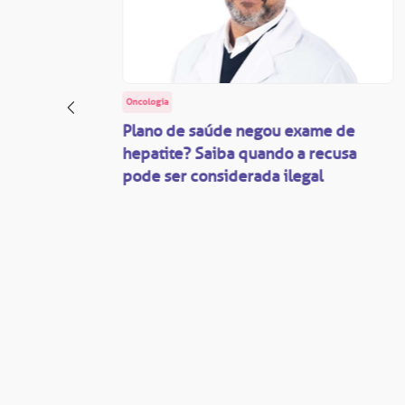
Oncologia
: o
Plano de saúde negou exame de
ação
hepatite? Saiba quando a recusa
pode ser considerada ilegal
são
mente
disputas
so.