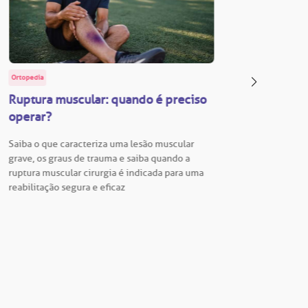
Ortopedia
BP Educa
Ruptura muscular: quando é preciso
Facul
operar?
Vestib
Saiba o que caracteriza uma lesão muscular
Vestibu
grave, os graus de trauma e saiba quando a
BP está
ruptura muscular cirurgia é indicada para uma
para En
reabilitação segura e eficaz
Hospita