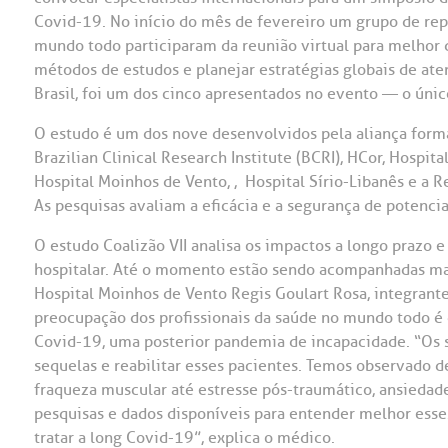
Covid-19. No início do mês de fevereiro um grupo de rep
OUVIDORI
mundo todo participaram da reunião virtual para melhor d
ouvi
métodos de estudos e planejar estratégias globais de ate
E
Brasil, foi um dos cinco apresentados no evento — o único
R
Fale
O estudo é um dos nove desenvolvidos pela aliança forma
C
Brazilian Clinical Research Institute (BCRI), HCor, Hospita
V
Hospital Moinhos de Vento, , Hospital Sírio-Libanês e a R
S
As pesquisas avaliam a eficácia e a segurança de potencia
O estudo Coalizão VII analisa os impactos a longo prazo e
hospitalar. Até o momento estão sendo acompanhadas mai
Hospital Moinhos de Vento Regis Goulart Rosa, integrant
preocupação dos profissionais da saúde no mundo todo é
Covid-19, uma posterior pandemia de incapacidade. “Os s
sequelas e reabilitar esses pacientes. Temos observado d
fraqueza muscular até estresse pós-traumático, ansiedad
pesquisas e dados disponíveis para entender melhor esses 
tratar a long Covid-19”, explica o médico.