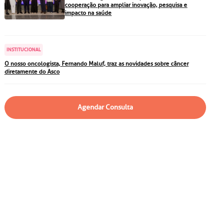
particular
Saiba mais
cooperação para ampliar inovação, pesquisa e
impacto na saúde
Solicitação de veracidade de
atestado
Endereço:
INSTITUCIONAL
rvalho,
R. Colômbia, 332
O nosso oncologista, Fernando Maluf, traz as novidades sobre câncer
diretamente do Asco
CEP: 01438-000 | Jardim
a Vista
Paulista, São Paulo - SP
Agendar Consulta