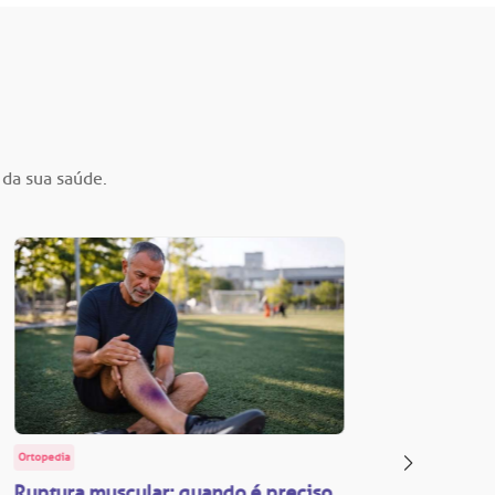
 da sua saúde.
Ortopedia
BP Educa
Ruptura muscular: quando é preciso
Facul