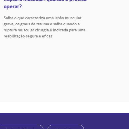
operar?
Vestib
Saiba o que caracteriza uma lesão muscular
Vestibu
grave, os graus de trauma e saiba quando a
BP está
ruptura muscular cirurgia é indicada para uma
para En
reabilitação segura e eficaz
Hospita