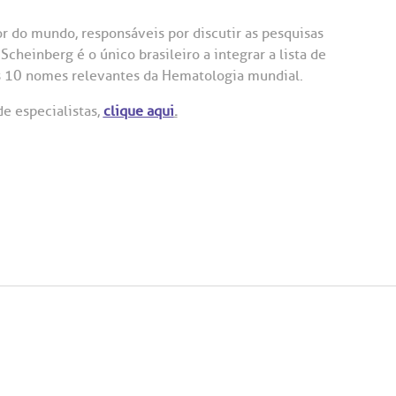
Saiba mais
Saiba mais
Teleinterconsulta
A:
r do mundo, responsáveis por discutir as pesquisas
Scheinberg é o único brasileiro a integrar a lista de
doria@bp.org.br
Centro de Doenças Autoimunes
ndereço:
Endereço:
os 10 nomes relevantes da Hematologia mundial.
ua Maestro Cardim, 769
R. Martiniano de Ca
e especialistas,
clique aqui
.
965
 Conosco
EP: 01323-001 | Bela
ista
CEP: 01323-001 | Bel
ão Paulo - SP
São Paulo - SP