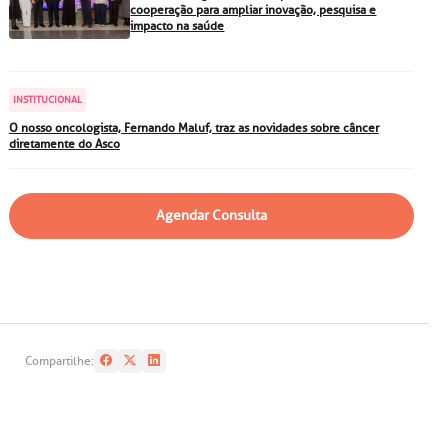
particular
Saiba mais
cooperação para ampliar inovação, pesquisa e
impacto na saúde
Solicitação de veracidade de
atestado
Endereço:
INSTITUCIONAL
rvalho,
R. Colômbia, 332
O nosso oncologista, Fernando Maluf, traz as novidades sobre câncer
diretamente do Asco
CEP: 01438-000 | Jardim
a Vista
Paulista, São Paulo - SP
Agendar Consulta
Compartilhe: