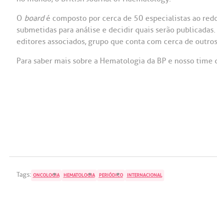
OUVIDORI
O
board
é composto por cerca de 50 especialistas ao redo
submetidas para análise e decidir quais serão publicadas. 
ouvi
E
editores associados, grupo que conta com cerca de outr
R
Para saber mais sobre a Hematologia da BP e nosso time d
Fale
C
V
S
Tags:
ONCOLOGIA
HEMATOLOGIA
PERIÓDICO
INTERNACIONAL