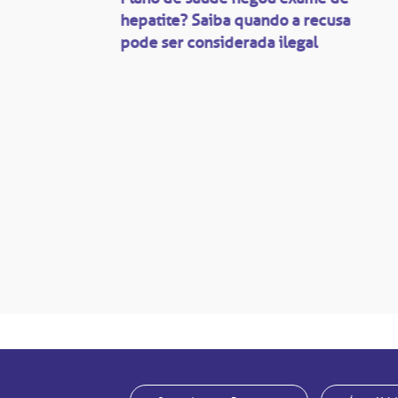
ação
hepatite? Saiba quando a recusa
pode ser considerada ilegal
são
mente
disputas
so.