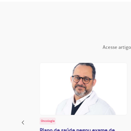
Acesse artigo
Oncologia
: o
Plano de saúde negou exame de