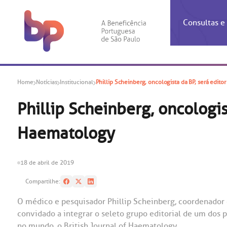
Consultas 
Inf
Con
Home
Notícias
Institucional
Phillip Scheinberg, oncologista da BP, será edito
Espec
Inst
Co
Hospit
Ho
Agendam
Área do
Achados
Centro 
OUVID
Phillip Scheinberg, oncologis
Check-i
Certific
Aliment
Cardiol
Haematology
A BP c
Resulta
Demons
Banco 
Centro 
do ate
A Ouvid
Finance
Neuroci
suas dú
Telecon
Conven
relaci
18 de abril de 2019
Horário
Doação
Pediatri
Preparo
Coronav
Compartilhe:
Ética e
Centro 
SAC:
O médico e pesquisador Phillip Scheinberg, coordenador
Doação 
convidado a integrar o seleto grupo editorial de um dos 
(11
Outras 
Linhas 
no mundo, o British Journal of Haematology.