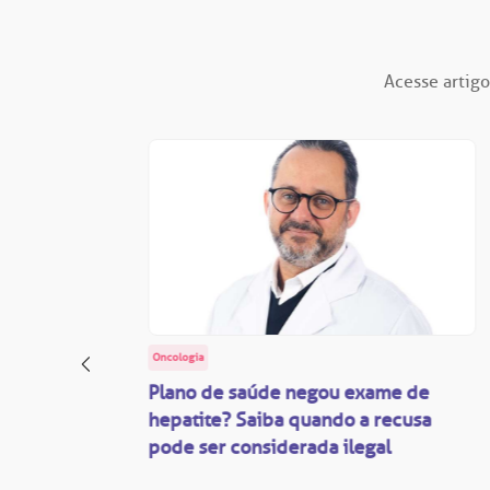
Acesse artigo
Oncologia
: o
Plano de saúde negou exame de
ação
hepatite? Saiba quando a recusa
pode ser considerada ilegal
são