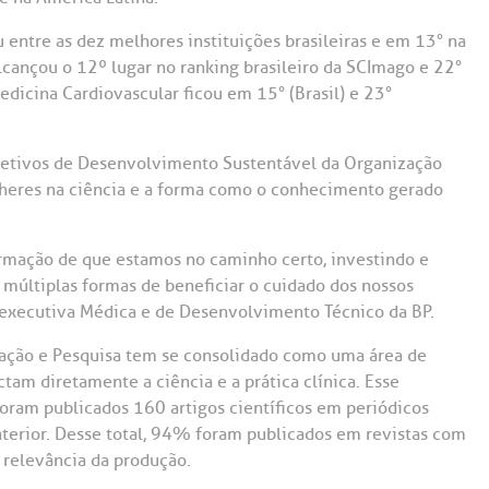
Saiba mais
Saiba mais
Teleinterconsulta
A:
u entre as dez melhores instituições brasileiras e em 13° na
alcançou o 12º lugar no ranking brasileiro da SCImago e 22°
doria@bp.org.br
Centro de Doenças Autoimunes
ndereço:
Endereço:
edicina Cardiovascular ficou em 15° (Brasil) e 23°
ua Maestro Cardim, 769
R. Martiniano de Ca
965
 Conosco
EP: 01323-001 | Bela
bjetivos de Desenvolvimento Sustentável da Organização
ista
CEP: 01323-001 | Bel
lheres na ciência e a forma como o conhecimento gerado
ão Paulo - SP
São Paulo - SP
irmação de que estamos no caminho certo, investindo e
múltiplas formas de beneficiar o cuidado dos nossos
a executiva Médica e de Desenvolvimento Técnico da BP.
ação e Pesquisa tem se consolidado como uma área de
am diretamente a ciência e a prática clínica. Esse
am publicados 160 artigos científicos em periódicos
erior. Desse total, 94% foram publicados em revistas com
e relevância da produção.