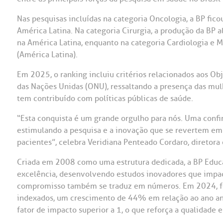
OUVIDORI
Nas pesquisas incluídas na categoria Oncologia, a BP fico
América Latina. Na categoria Cirurgia, a produção da BP 
ouvi
E
na América Latina, enquanto na categoria Cardiologia e M
(América Latina).
R
Fale
C
Em 2025, o ranking incluiu critérios relacionados aos O
V
das Nações Unidas (ONU), ressaltando a presença das mu
S
tem contribuído com políticas públicas de saúde.
“Esta conquista é um grande orgulho para nós. Uma conf
estimulando a pesquisa e a inovação que se revertem em 
pacientes”, celebra Veridiana Penteado Cordaro, diretor
Criada em 2008 como uma estrutura dedicada, a BP Educ
excelência, desenvolvendo estudos inovadores que impact
compromisso também se traduz em números. Em 2024, for
indexados, um crescimento de 44% em relação ao ano ant
fator de impacto superior a 1, o que reforça a qualidade 