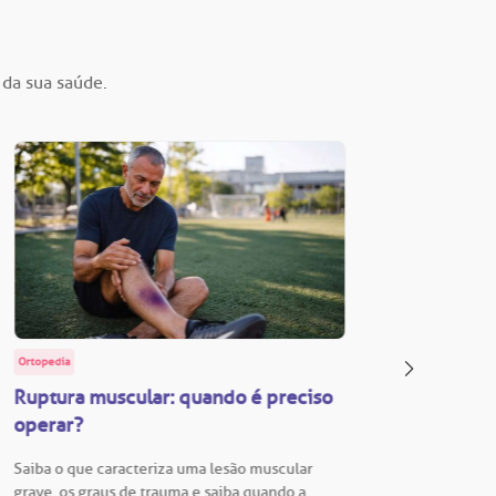
 da sua saúde.
Ortopedia
BP Educa
Ruptura muscular: quando é preciso
Facul
operar?
Vestib
Saiba o que caracteriza uma lesão muscular
Vestibu
grave, os graus de trauma e saiba quando a
BP está