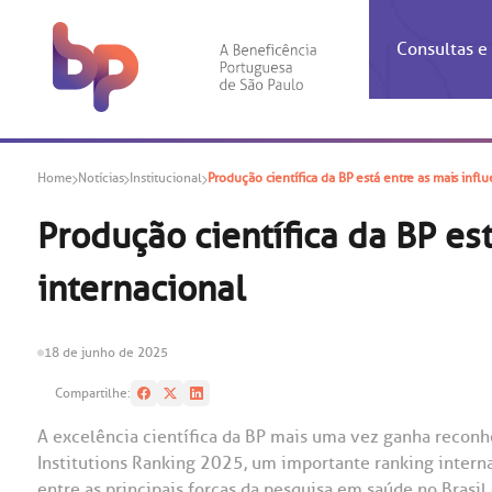
Consultas 
Inf
Con
Home
Notícias
Institucional
Produção científica da BP está entre as mais influ
Espec
Inst
Co
Hospit
Ho
Agendam
Área do
Achados
Centro 
OUVID
Produção científica da BP es
Check-i
Certific
Aliment
Cardiol
internacional
A BP c
Resulta
Demons
Banco 
Centro 
do ate
A Ouvid
Finance
Neuroci
suas dú
Telecon
Conven
relaci
18 de junho de 2025
Horário
Doação
Pediatri
Preparo
Coronav
Compartilhe:
Ética e
Centro 
SAC:
A excelência científica da BP mais uma vez ganha reconh
Doação 
Institutions Ranking 2025, um importante ranking intern
(11
Outras 
Linhas 
entre as principais forças da pesquisa em saúde no Brasil