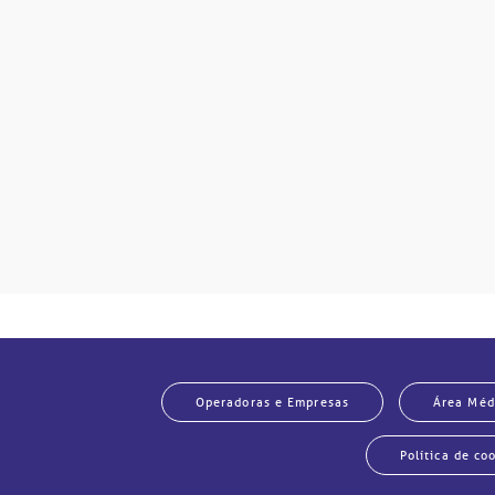
mente
disputas
so.
Operadoras e Empresas
Área Méd
Política de co