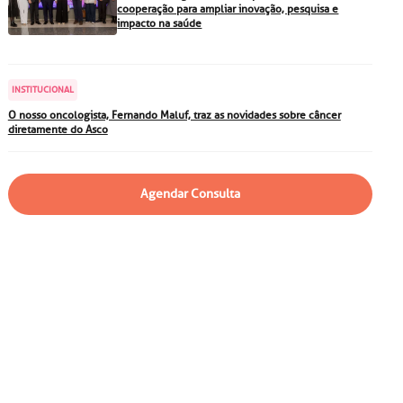
particular
Saiba mais
cooperação para ampliar inovação, pesquisa e
impacto na saúde
Solicitação de veracidade de
atestado
Endereço:
INSTITUCIONAL
rvalho,
R. Colômbia, 332
O nosso oncologista, Fernando Maluf, traz as novidades sobre câncer
diretamente do Asco
CEP: 01438-000 | Jardim
a Vista
Paulista, São Paulo - SP
Agendar Consulta