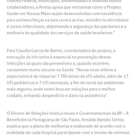
Distrito Federal, municípios, universidades e diversos outros
oluntariado
ospedagem
colaboradores, a Anvisa apoia que iniciativas como o Projeto
Saúde em Nossas Mãos sejam desenvolvidas com excelência
para unirmos forças na luta contra as Iras, resistência microbiana
omitê de Bioética
limentação
e surtos infecciosos, objetivando a segurança dos pacientes e a
Clínica Medicina da Mulher
melhoria da qualidade dos serviços de saúde brasileiros.”
anco de Sangue
Para Claudia Garcia de Barros, coordenadora do projeto, a
emodiálise
execução da iniciativa é essencial na prevenção dessas
infecções as quais são preveníveis e, quando ocorrem,
consomem muito recurso na Saúde. “Nesse novo triênio a
oação de órgãos
expectativa é de impactar 7.785 leitos de UTI adulto, além de 17
Saiba mais
UTI pediátricas e 7 UTI neonatais, a fim de torná-las ambientes
mais seguros, onde todos buscam soluções para o melhor
inhas de cuidado
cuidado, evitando desperdício e dano na assistência”.
Endereço:
chados e perdidos
O Diretor de Relações Institucionais e Governamentais da BP – A
R. Colômbia, 332
Beneficência Portuguesa de São Paulo, Arnaldo Bartalo Júnior,
explica que o plano de melhorias é elaborado de acordo com a
CEP: 01438-000 | Jardim Paulista
realidade de cada hospital participante com o intuito de otimizar
São Paulo - SP