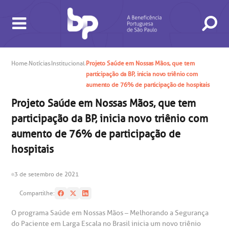
Home
Notícias
Institucional
Projeto Saúde em Nossas Mãos, que tem
participação da BP, inicia novo triênio com
aumento de 76% de participação de hospitais
Projeto Saúde em Nossas Mãos, que tem
participação da BP, inicia novo triênio com
BUSCA
CONSULTAS E EXAMES
ATENDIMENTO 24H
CONHEÇA AS UNIDADES
INSTITUCIONAL
NOSSOS SERVIÇOS
INFORMAÇÕES ÚTEIS
ESPECIALIDADES
aumento de 76% de participação de
hospitais
3 de setembro de 2021
Compartilhe:
O programa Saúde em Nossas Mãos – Melhorando a Segurança
do Paciente em Larga Escala no Brasil inicia um novo triênio