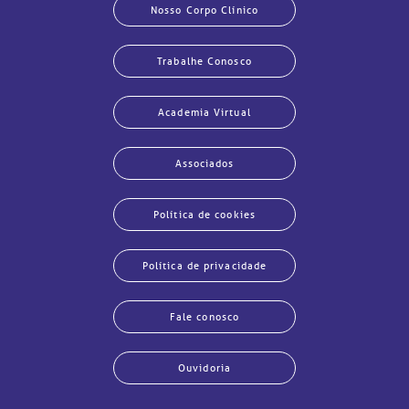
Nosso Corpo Clínico
Trabalhe Conosco
Academia Virtual
Associados
Política de cookies
Política de privacidade
Fale conosco
Ouvidoria
echar
echar
echar
echar
echar
echar
echar
echar