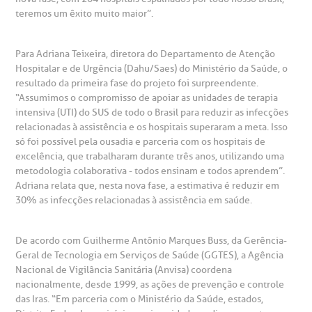
São Paulo - SP
teremos um êxito muito maior”.
Fale Conosco
mpacto social
olicitação de orçamento particular
Para Adriana Teixeira, diretora do Departamento de Atenção
Teleinterconsulta
BP Mirante
Hospitalar e de Urgência (Dahu/Saes) do Ministério da Saúde, o
mprensa
olicitação de veracidade de atestado
resultado da primeira fase do projeto foi surpreendente.
“Assumimos o compromisso de apoiar as unidades de terapia
intensiva (UTI) do SUS de todo o Brasil para reduzir as infecções
otícias
ronto atendimento
relacionadas à assistência e os hospitais superaram a meta. Isso
só foi possível pela ousadia e parceria com os hospitais de
Centro de Doenças Autoimunes
excelência, que trabalharam durante três anos, utilizando uma
ustentabilidade
onveniências
metodologia colaborativa - todos ensinam e todos aprendem”.
Adriana relata que, nesta nova fase, a estimativa é reduzir em
Saiba mais
obre a BP
nternação/Cirurgia
30% as infecções relacionadas à assistência em saúde.
rabalhe Conosco
stacionamento
De acordo com Guilherme Antônio Marques Buss, da Gerência-
Endereço:
Geral de Tecnologia em Serviços de Saúde (GGTES), a Agência
R. Martiniano de Carvalho, 965
Nacional de Vigilância Sanitária (Anvisa) coordena
isitas de Benchmarking
úvidas frequentes
nacionalmente, desde 1999, as ações de prevenção e controle
CEP: 01323-001 | Bela Vista
das Iras. “Em parceria com o Ministério da Saúde, estados,
São Paulo - SP