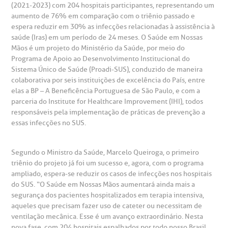
(2021-2023) com 204 hospitais participantes, representando um
aumento de 76% em comparação com o triênio passado e
espera reduzir em 30% as infecções relacionadas à assistência à
saúde (Iras) em um período de 24 meses. O Saúde em Nossas
Mãos é um projeto do Ministério da Saúde, por meio do
gendamento de consultas e exames
UVIDORIA/SAC
ducação e Pesquisa
emodinâmica
entro de Oncologia e Hematologia
Hospital BP
Programa de Apoio ao Desenvolvimento Institucional do
Sistema Único de Saúde (Proadi-SUS), conduzido de maneira
heck-in antecipado
rea do médico
orários de atendimento
ardiologia
A BP conta com você para melhorar sempre a qualidade do
colaborativa por seis instituições de excelência do País, entre
atendimento e dos serviços prestados.
elas a BP – A Beneficência Portuguesa de São Paulo, e com a
A Ouvidoria e SAC são canais para você, cliente da BP, tirar
parceria do Institute for Healthcare Improvement (IHI), todos
suas dúvidas, registrar suas reclamações ou fazer elogios
esultados de exames
ódigo de conduta
uvidoria
entro de Excelência em Neurologia e
relacionados ao nosso atendimento e aos nossos serviços.
responsáveis pela implementação de práticas de prevenção a
Horário de atendimento: 2ª a 6ª feira das 7h às 18h
eurocirurgia
essas infecções no SUS.
eleconsulta
emonstrações Financeiras
rotocolo de Infarto SUS
AC:
Saiba mais
ediatria
Segundo o Ministro da Saúde, Marcelo Queiroga, o primeiro
triênio do projeto já foi um sucesso e, agora, com o programa
reparo de Exames
oação
orários de Visita
(11)
3505-1000
ampliado, espera-se reduzir os casos de infecções nos hospitais
entro de Excelência em Ortopedia
Endereço:
do SUS. “O Saúde em Nossas Mãos aumentará ainda mais a
segurança dos pacientes hospitalizados em terapia intensiva,
statuto social da BP
ronto-socorro
UVIDORIA:
Rua Maestro Cardim, 769
aqueles que precisam fazer uso de cateter ou necessitam de
utras especialidades
Telemedicina BP
ventilação mecânica. Esse é um avanço extraordinário. Nesta
ouvidoria@bp.org.br
CEP: 01323-001 | Bela Vista
overnança corporativa
olicitação de cópia de prontuário médico
nova fase, com 204 hospitais espalhados por todo nosso Brasil,