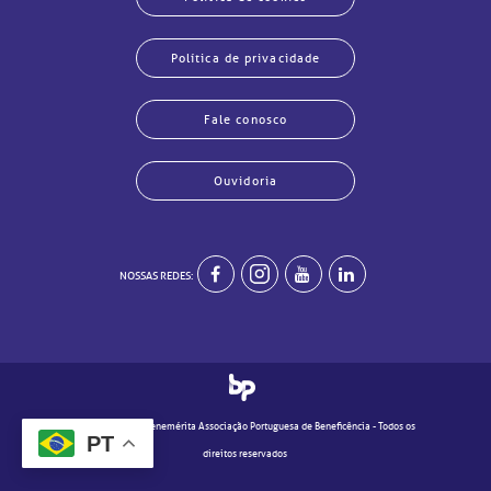
Política de privacidade
Fale conosco
Ouvidoria
NOSSAS REDES:
echar
echar
echar
echar
echar
echar
echar
echar
© 2020 - Real e Benemérita Associação Portuguesa de Beneficência - Todos os
PT
direitos reservados