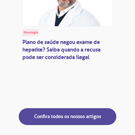
Saiba mais
inhas de cuidado
Endereço:
Oncologia
chados e perdidos
R. Colômbia, 332
Plano de saúde negou exame de
hepatite? Saiba quando a recusa
CEP: 01438-000 | Jardim Paulista
pode ser considerada ilegal
São Paulo - SP
Confira todos os nossos artigos