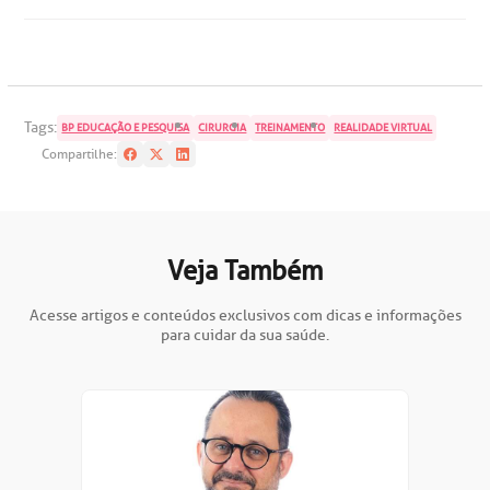
Saiba mais
obre a BP
nternação/Cirurgia
rabalhe Conosco
stacionamento
Endereço:
Tags:
BP EDUCAÇÃO E PESQUISA
CIRURGIA
TREINAMENTO
REALIDADE VIRTUAL
R. Martiniano de Carvalho, 965
Compartilhe:
isitas de Benchmarking
úvidas frequentes
CEP: 01323-001 | Bela Vista
São Paulo - SP
oluntariado
ospedagem
Veja Também
omitê de Bioética
limentação
Clínica Medicina da Mulher
Acesse artigos e conteúdos exclusivos com dicas e informações
para cuidar da sua saúde.
anco de Sangue
emodiálise
oação de órgãos