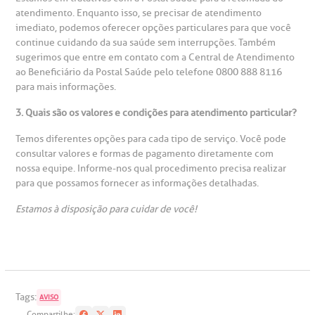
ustentabilidade
onveniências
atendimento. Enquanto isso, se precisar de atendimento
imediato, podemos oferecer opções particulares para que você
Saiba mais
continue cuidando da sua saúde sem interrupções. Também
obre a BP
nternação/Cirurgia
sugerimos que entre em contato com a Central de Atendimento
ao Beneficiário da Postal Saúde pelo telefone 0800 888 8116
para mais informações.
rabalhe Conosco
stacionamento
Endereço:
3. Quais são os valores e condições para atendimento particular?
R. Martiniano de Carvalho, 965
isitas de Benchmarking
úvidas frequentes
Temos diferentes opções para cada tipo de serviço. Você pode
CEP: 01323-001 | Bela Vista
consultar valores e formas de pagamento diretamente com
São Paulo - SP
nossa equipe. Informe-nos qual procedimento precisa realizar
oluntariado
ospedagem
para que possamos fornecer as informações detalhadas.
Estamos à disposição para cuidar de você!
omitê de Bioética
limentação
Clínica Medicina da Mulher
anco de Sangue
emodiálise
Tags:
AVISO
Compartilhe: