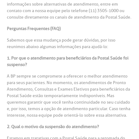
relacionados ao nosso atendimento e aos nossos serviços.
informações sobre alternativas de atendimento, entre em
Horário de atendimento: 2ª a 6ª feira das 7h às 18h
eurocirurgia
contato com a nossa equipe pelo telefone (11) 3505-1000 ou
eleconsulta
emonstrações Financeiras
rotocolo de Infarto SUS
consulte diretamente os canais de atendimento da Postal Saúde.
AC:
Saiba mais
ediatria
Perguntas Frequentes (FAQ)
reparo de Exames
oação
orários de Visita
(11)
3505-1000
Sabemos que essa mudança pode gerar dúvidas, por isso
entro de Excelência em Ortopedia
Endereço:
reunimos abaixo algumas informações para ajudá-lo:
statuto social da BP
ronto-socorro
UVIDORIA:
Rua Maestro Cardim, 769
1. Por que o atendimento para beneficiários da Postal Saúde foi
utras especialidades
Telemedicina BP
suspenso?
ouvidoria@bp.org.br
CEP: 01323-001 | Bela Vista
overnança corporativa
olicitação de cópia de prontuário médico
São Paulo - SP
A BP sempre se compromete a oferecer o melhor atendimento
para seus pacientes. No momento, os atendimentos de Pronto
Fale Conosco
mpacto social
olicitação de orçamento particular
Atendimento, Consultas e Exames Eletivos para beneficiários da
Postal Saúde estão temporariamente indisponíveis. Mas
Teleinterconsulta
BP Mirante
queremos garantir que você tenha continuidade no seu cuidado
mprensa
olicitação de veracidade de atestado
e, por isso, temos a opção de atendimento particular. Caso tenha
interesse, nossa equipe pode orientá-lo sobre essa alternativa.
otícias
ronto atendimento
2. Qual o motivo da suspensão do atendimento?
Centro de Doenças Autoimunes
Estamos em tratativas com a Postal Saúde para a retomada do