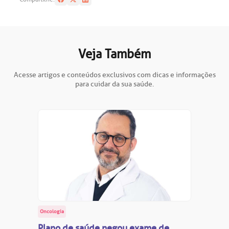
oação de órgãos
Saiba mais
inhas de cuidado
Veja Também
Endereço:
chados e perdidos
Acesse artigos e conteúdos exclusivos com dicas e informações
R. Colômbia, 332
para cuidar da sua saúde.
CEP: 01438-000 | Jardim Paulista
São Paulo - SP
Oncologia
Plano de saúde negou exame de