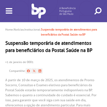
Home
Notícias
Institucional
Suspensão temporária de atendimentos para
beneficiários da Postal Saúde na BP
BUSCA
CONSULTAS E EXAMES
ATENDIMENTO 24H
CONHEÇA AS UNIDADES
INSTITUCIONAL
NOSSOS SERVIÇOS
INFORMAÇÕES ÚTEIS
ESPECIALIDADES
Suspensão temporária de atendimentos
para beneficiários da Postal Saúde na BP
1 de janeiro de 0001
Compartilhe:
gendamento de consultas e exames
UVIDORIA/SAC
ducação e Pesquisa
emodinâmica
entro de Oncologia e Hematologia
Hospital BP
A partir de 10 de março de 2025, os atendimentos de Pronto
Socorro, Consultas e Exames eletivos para beneficiários da
Postal Saúde estarão temporariamente indisponíveis na BP.
heck-in antecipado
rea do médico
orários de atendimento
ardiologia
A BP conta com você para melhorar sempre a qualidade do
Sabemos o quanto a continuidade do cuidado é essencial. Por
atendimento e dos serviços prestados.
A Ouvidoria e SAC são canais para você, cliente da BP, tirar
isso, para garantir que você siga com sua saúde em dia,
suas dúvidas, registrar suas reclamações ou fazer elogios
oferecemos a opção de atendimento particular. Para mais
esultados de exames
ódigo de conduta
uvidoria
entro de Excelência em Neurologia e