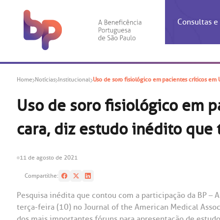
Consultas 
Inf
Con
Home
Notícias
Institucional
Uso de soro fisiológico em pacientes críticos em 
Espec
Inst
Co
Hospit
Ho
Agendam
Área do
Achados
Centro 
OUVID
Uso de soro fisiológico em p
Check-i
Certific
Aliment
Cardiol
cara, diz estudo inédito que
A BP c
Resulta
Demons
Banco 
Centro 
do ate
A Ouvid
Finance
Neuroci
suas dú
Telecon
Conven
relaci
11 de agosto de 2021
Horário
Doação
Pediatri
Preparo
Coronav
Compartilhe:
Ética e
Centro 
SAC:
Pesquisa inédita que contou com a participação da BP – A
Doação 
terça-feira (10) no Journal of the American Medical Asso
(11
Outras 
Linhas 
dos mais importantes fóruns para apresentação de estudo