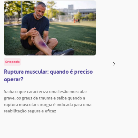
Ortopedia
BP Educa
Ruptura muscular: quando é preciso
Facul
operar?
Vestib
Saiba o que caracteriza uma lesão muscular
Vestibu
grave, os graus de trauma e saiba quando a
BP está
ruptura muscular cirurgia é indicada para uma
para En
reabilitação segura e eficaz
Hospita