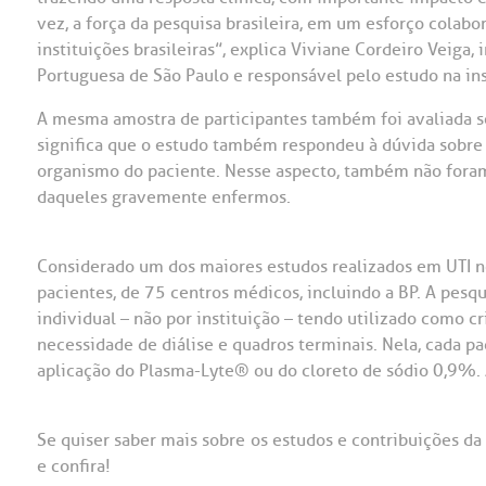
vez, a força da pesquisa brasileira, em um esforço colabo
instituições brasileiras”, explica Viviane Cordeiro Veiga, 
Portuguesa de São Paulo e responsável pelo estudo na ins
A mesma amostra de participantes também foi avaliada so
significa que o estudo também respondeu à dúvida sobre 
organismo do paciente. Nesse aspecto, também não foram
daqueles gravemente enfermos.
Considerado um dos maiores estudos realizados em UTI n
pacientes, de 75 centros médicos, incluindo a BP. A pesq
individual – não por instituição – tendo utilizado como cri
necessidade de diálise e quadros terminais. Nela, cada p
aplicação do Plasma-Lyte
®
ou do cloreto de sódio 0,9%. 
Se quiser saber mais sobre os estudos e contribuições d
e confira!