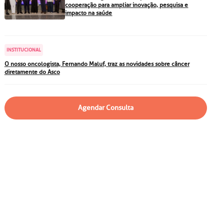
particular
Saiba mais
cooperação para ampliar inovação, pesquisa e
impacto na saúde
Solicitação de veracidade de
atestado
Endereço:
INSTITUCIONAL
rvalho,
R. Colômbia, 332
O nosso oncologista, Fernando Maluf, traz as novidades sobre câncer
diretamente do Asco
CEP: 01438-000 | Jardim
a Vista
Paulista, São Paulo - SP
Agendar Consulta