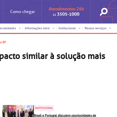
Atendimentos 24h
Como
chegar
3505-1000
11
ecialidades
Informações úteis
Institucional
Nossos serviços
da BP
Iniciativas
Clínica Medicina da Mulher
Responsabilidade social
Horários de visita
pacto similar à solução mais
Sobre a BP
Internação/Cirurgia
Trabalhe conosco
Pronto atendimento
nto
Visitas de
Pronto-socorro
benchmarking
Voluntariado
Solicitação de cópia de
prontuário médico
SUS
Comitê de Bioética
INSTITUCIONAL
Solicitação de orçamento
Brasil e Portugal discutem oportunidades de