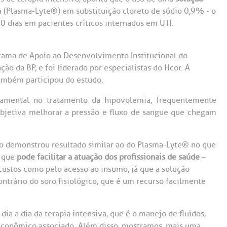
Saiba mais
Saiba mais
Teleinterconsulta
a (Plasma-Lyte
®
) em substituição cloreto de sódio 0,9% - o
A:
 dias em pacientes críticos internados em UTI.
doria@bp.org.br
Centro de Doenças Autoimunes
ndereço:
Endereço:
grama de Apoio ao Desenvolvimento Institucional do
ua Maestro Cardim, 769
R. Martiniano de Ca
965
 Conosco
ão da BP, e foi liderado por especialistas do Hcor. A
EP: 01323-001 | Bela
também participou do estudo.
ista
CEP: 01323-001 | Bel
ão Paulo - SP
São Paulo - SP
ndamental no tratamento da hipovolemia, frequentemente
objetiva melhorar a pressão e fluxo de sangue que chegam
ico demonstrou resultado similar ao do Plasma-Lyte
®
no que
o que
pode facilitar a atuação dos profissionais de saúde
–
custos como pelo acesso ao insumo, já que a solução
trário do soro fisiológico, que é um recurso facilmente
a a dia da terapia intensiva, que é o manejo de fluidos,
econômico associado. Além disso, mostramos, mais uma