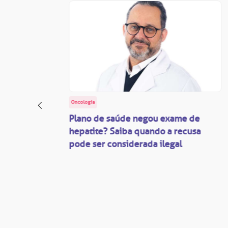
Oncologia
: o
Plano de saúde negou exame de
ação
hepatite? Saiba quando a recusa
pode ser considerada ilegal
são
mente
disputas
so.