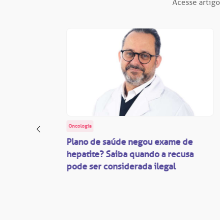
Acesse artigo
Oncologia
: o
Plano de saúde negou exame de
ação
hepatite? Saiba quando a recusa
pode ser considerada ilegal
são
mente
disputas
so.