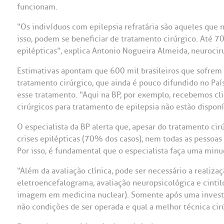
funcionam.
OUVIDORI
“Os indivíduos com epilepsia refratária são aqueles qu
ouvi
isso, podem se beneficiar de tratamento cirúrgico. Até 7
E
epilépticas”, explica Antonio Nogueira Almeida, neurociru
R
Fale
Estimativas apontam que 600 mil brasileiros que sofrem 
C
V
tratamento cirúrgico, que ainda é pouco difundido no País
S
esse tratamento. “Aqui na BP, por exemplo, recebemos cl
cirúrgicos para tratamento de epilepsia não estão disponí
O especialista da BP alerta que, apesar do tratamento cir
crises epilépticas (70% dos casos), nem todas as pessoas
Por isso, é fundamental que o especialista faça uma minu
“Além da avaliação clínica, pode ser necessário a realiz
eletroencefalograma, avaliação neuropsicológica e cintil
imagem em medicina nuclear). Somente após uma investig
não condições de ser operada e qual a melhor técnica cirú