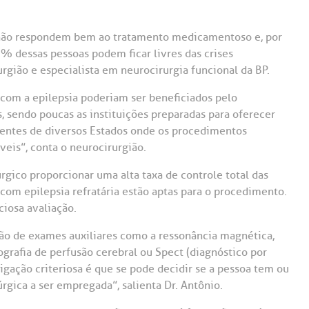
Saiba mais
Saiba mais
Teleinterconsulta
A:
e não respondem bem ao tratamento medicamentoso e, por
doria@bp.org.br
Centro de Doenças Autoimunes
0% dessas pessoas podem ficar livres das crises
ndereço:
Endereço:
rgião e especialista em neurocirurgia funcional da BP.
ua Maestro Cardim, 769
R. Martiniano de Ca
965
 Conosco
com a epilepsia poderiam ser beneficiados pelo
EP: 01323-001 | Bela
ista
CEP: 01323-001 | Bel
, sendo poucas as instituições preparadas para oferecer
ão Paulo - SP
São Paulo - SP
ientes de diversos Estados onde os procedimentos
veis”, conta o neurocirurgião.
úrgico proporcionar uma alta taxa de controle total das
 com epilepsia refratária estão aptas para o procedimento.
ciosa avaliação.
ação de exames auxiliares como a ressonância magnética,
ografia de perfusão cerebral ou Spect (diagnóstico por
ação criteriosa é que se pode decidir se a pessoa tem ou
rgica a ser empregada”, salienta Dr. Antônio.