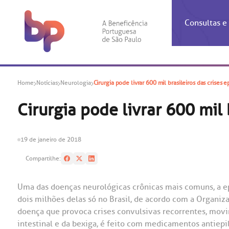
Consultas 
Inf
Con
Home
Notícias
Neurologia
Cirurgia pode livrar 600 mil brasileiros das crises e
Espec
Inst
Co
Hospit
Ho
Agendam
Área do
Achados
Centro 
OUVID
Cirurgia pode livrar 600 mil 
Check-i
Certific
Aliment
Cardiol
A BP c
Resulta
Demons
Banco 
Centro 
do ate
19 de janeiro de 2018
A Ouvid
Finance
Neuroci
suas dú
Compartilhe:
Telecon
Conven
relaci
Horário
Doação
Pediatri
Preparo
Coronav
Uma das doenças neurológicas crônicas mais comuns, a e
Ética e
Centro 
SAC:
dois milhões delas só no Brasil, de acordo com a Organi
Doação 
doença que provoca crises convulsivas recorrentes, movim
(11
Outras 
intestinal e da bexiga, é feito com medicamentos antiep
Linhas 