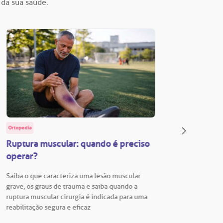
 da sua saúde.
Ortopedia
BP Educa
Ruptura muscular: quando é preciso
Facul
operar?
Vestib
Saiba o que caracteriza uma lesão muscular
Vestibu
grave, os graus de trauma e saiba quando a
BP está
ruptura muscular cirurgia é indicada para uma
para En
reabilitação segura e eficaz
Hospita