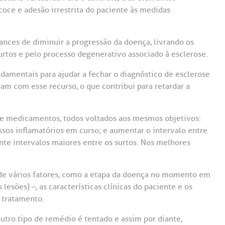
Saiba mais
Saiba mais
Teleinterconsulta
oce e adesão irrestrita do paciente às medidas
A:
doria@bp.org.br
Centro de Doenças Autoimunes
ndereço:
Endereço:
hances de diminuir a progressão da doença, livrando os
rtos e pelo processo degenerativo associado à esclerose.
ua Maestro Cardim, 769
R. Martiniano de Ca
965
 Conosco
EP: 01323-001 | Bela
amentais para ajudar a fechar o diagnóstico de esclerose
ista
CEP: 01323-001 | Bel
tam com esse recurso, o que contribui para retardar a
ão Paulo - SP
São Paulo - SP
de medicamentos, todos voltados aos mesmos objetivos:
essos inflamatórios em curso; e aumentar o intervalo entre
te intervalos maiores entre os surtos. Nos melhores
 de vários fatores, como a etapa da doença no momento em
esões) –, as características clínicas do paciente e os
 tratamento.
tro tipo de remédio é tentado e assim por diante,