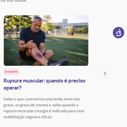
 da sua saúde.
Ortopedia
BP Educa
Ruptura muscular: quando é preciso
Facul
operar?
Vestib
Saiba o que caracteriza uma lesão muscular
Vestibu
grave, os graus de trauma e saiba quando a
BP está
ruptura muscular cirurgia é indicada para uma
para En
reabilitação segura e eficaz
Hospita