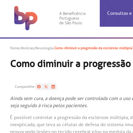
Consultas 
Inf
Con
Home
Notícias
Neurologia
Como diminuir a progressão da esclerose múltipla
Espec
Inst
Co
Hospit
Ho
Agendam
Área do
Achados
Centro 
OUVID
Como diminuir a progressão 
Check-i
Certific
Aliment
Cardiol
A BP c
Resulta
Demons
Banco 
Centro 
do ate
A Ouvid
Compartilhe:
Finance
Neuroci
suas dú
Telecon
Conven
relaci
Ainda sem cura, a doença pode ser controlada com o uso
Horário
Doação
Pediatri
seja seguido à risca pelos pacientes.
Preparo
Coronav
Ética e
Centro 
SAC:
É possível controlar a progressão da esclerose múltipla,
Doação 
inexplicada, que leva as células de defesa do sistema im
(11
Outras 
Linhas 
provocando lesões no tecido cerebral e/ou na medula da c