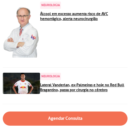
particular
Saiba mais
NEUROLOGIA
Solicitação de veracidade de
Álcool em excesso aumenta risco de AVC
hemorrágico, alerta neurocirurgião
atestado
Endereço:
rvalho,
R. Colômbia, 332
CEP: 01438-000 | Jardim
a Vista
Paulista, São Paulo - SP
NEUROLOGIA
Lateral Vanderlan, ex-Palmeiras e hoje no Red Bull
Bragantino, passa por cirurgia no cérebro
Agendar Consulta