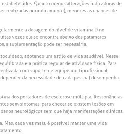
em estabelecidos. Quanto menos alterações indicadoras de
ser realizadas periodicamente), menores as chances de
gularmente a dosagem do nível de vitamina D no
uitas vezes ela se encontra abaixo dos patamares
os, a suplementação pode ser necessária.
tocuidado, adotando um estilo de vida saudável. Nesse
uilibrada e a prática regular de atividade física. Para
 realizada com suporte de equipe multiprofissional
 a depender da necessidade de cada pessoa) desempenha
tina dos portadores de esclerose múltipla. Ressonâncias
entes sem sintomas, para checar se existem lesões em
danos neurológicos sem que haja manifestações clínicas.
a. Mas, cada vez mais, é possível manter uma vida
tratamento.