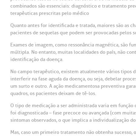
combinados são essenciais: diagnóstico e tratamento prec
OUVIDORI
terapêuticas prescritas pelo médico
ouvi
E
Quanto antes for identificada e tratada, maiores são as c
pacientes de sequelas que podem ser provocadas pelos su
R
Fale
C
Exames de imagem, como ressonância magnética, são fund
V
múltipla. No entanto, muitas localidades do país, não con
S
identificação da doença.
No campo terapêutico, existem atualmente vários tipos 
interferir na fase aguda da doença, ou seja, debelar proc
um surto e outro. A ação medicamentosa preventiva garan
quadros, os pacientes deixam de tê-los.
O tipo de medicação a ser administrada varia em função
foi diagnosticada – fase precoce ou avançada (com muitas l
sintomas observados, o que implica a individualização do
Mas, caso um primeiro tratamento não obtenha sucesso, ou