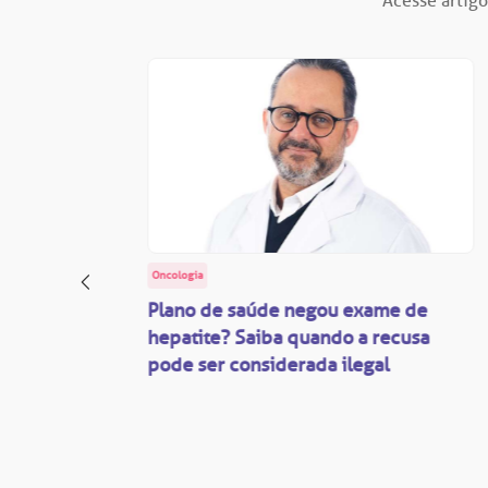
Acesse artigo
Oncologia
: o
Plano de saúde negou exame de
ação
hepatite? Saiba quando a recusa
pode ser considerada ilegal
são
mente
disputas
so.