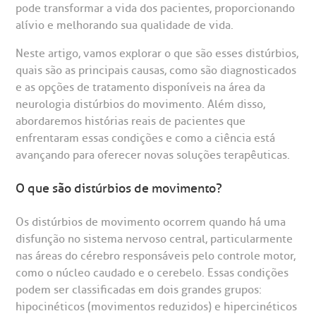
pode transformar a vida dos pacientes, proporcionando
alívio e melhorando sua qualidade de vida.
Neste artigo, vamos explorar o que são esses distúrbios,
quais são as principais causas, como são diagnosticados
e as opções de tratamento disponíveis na área da
neurologia distúrbios do movimento. Além disso,
abordaremos histórias reais de pacientes que
enfrentaram essas condições e como a ciência está
avançando para oferecer novas soluções terapêuticas.
O que são distúrbios de movimento?
gendamento de consultas e exames
UVIDORIA/SAC
ducação e Pesquisa
emodinâmica
entro de Oncologia e Hematologia
Hospital BP
Os distúrbios de movimento ocorrem quando há uma
disfunção no sistema nervoso central, particularmente
heck-in antecipado
rea do médico
orários de atendimento
ardiologia
A BP conta com você para melhorar sempre a qualidade do
nas áreas do cérebro responsáveis pelo controle motor,
atendimento e dos serviços prestados.
A Ouvidoria e SAC são canais para você, cliente da BP, tirar
como o núcleo caudado e o cerebelo. Essas condições
suas dúvidas, registrar suas reclamações ou fazer elogios
esultados de exames
ódigo de conduta
uvidoria
entro de Excelência em Neurologia e
podem ser classificadas em dois grandes grupos:
relacionados ao nosso atendimento e aos nossos serviços.
Horário de atendimento: 2ª a 6ª feira das 7h às 18h
eurocirurgia
hipocinéticos (movimentos reduzidos) e hipercinéticos