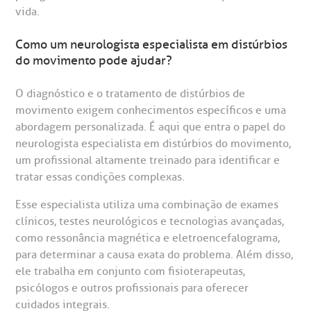
Saiba mais
vida.
inhas de cuidado
Como um neurologista especialista em distúrbios
do movimento pode ajudar?
Endereço:
chados e perdidos
R. Colômbia, 332
O diagnóstico e o tratamento de distúrbios de
movimento exigem conhecimentos específicos e uma
CEP: 01438-000 | Jardim Paulista
abordagem personalizada. É aqui que entra o papel do
São Paulo - SP
neurologista especialista em distúrbios do movimento,
um profissional altamente treinado para identificar e
tratar essas condições complexas.
Esse especialista utiliza uma combinação de exames
clínicos, testes neurológicos e tecnologias avançadas,
como ressonância magnética e eletroencefalograma,
para determinar a causa exata do problema. Além disso,
ele trabalha em conjunto com fisioterapeutas,
psicólogos e outros profissionais para oferecer
cuidados integrais.