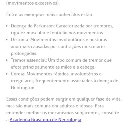
(movimentos excessivos).
eleconsulta
emonstrações Financeiras
rotocolo de Infarto SUS
AC:
Saiba mais
ediatria
Entre os exemplos mais conhecidos estão:
reparo de Exames
oação
orários de Visita
(11)
3505-1000
Doença de Parkinson: Caracterizada por tremores,
entro de Excelência em Ortopedia
Endereço:
rigidez muscular e lentidão nos movimentos.
statuto social da BP
ronto-socorro
UVIDORIA:
Distonia: Movimentos involuntários e posturas
Rua Maestro Cardim, 769
utras especialidades
anormais causadas por contrações musculares
Telemedicina BP
ouvidoria@bp.org.br
CEP: 01323-001 | Bela Vista
prolongadas.
overnança corporativa
olicitação de cópia de prontuário médico
São Paulo - SP
Tremor essencial: Um tipo comum de tremor que
afeta principalmente as mãos e a cabeça.
Fale Conosco
mpacto social
olicitação de orçamento particular
Coreia: Movimentos rápidos, involuntários e
irregulares, frequentemente associados à doença de
Teleinterconsulta
BP Mirante
mprensa
olicitação de veracidade de atestado
Huntington.
Essas condições podem surgir em qualquer fase da vida,
otícias
ronto atendimento
mas são mais comuns em adultos e idosos. Para
entender melhor os mecanismos subjacentes, consulte
Centro de Doenças Autoimunes
a
Academia Brasileira de Neurologia
.
ustentabilidade
onveniências