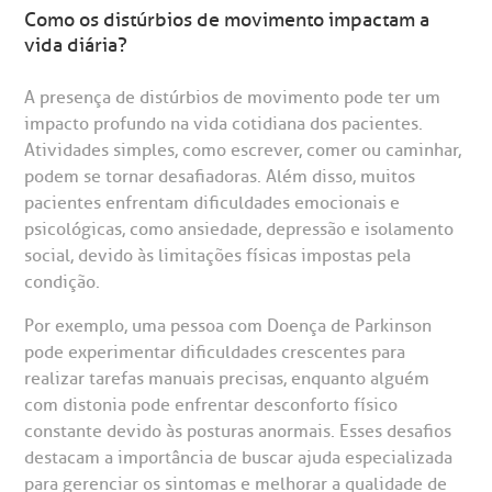
Como os distúrbios de movimento impactam a
Saiba mais
obre a BP
nternação/Cirurgia
vida diária?
A presença de distúrbios de movimento pode ter um
rabalhe Conosco
stacionamento
Endereço:
impacto profundo na vida cotidiana dos pacientes.
R. Martiniano de Carvalho, 965
Atividades simples, como escrever, comer ou caminhar,
isitas de Benchmarking
úvidas frequentes
podem se tornar desafiadoras. Além disso, muitos
CEP: 01323-001 | Bela Vista
pacientes enfrentam dificuldades emocionais e
São Paulo - SP
oluntariado
ospedagem
psicológicas, como ansiedade, depressão e isolamento
social, devido às limitações físicas impostas pela
condição.
omitê de Bioética
limentação
Clínica Medicina da Mulher
Por exemplo, uma pessoa com Doença de Parkinson
pode experimentar dificuldades crescentes para
anco de Sangue
realizar tarefas manuais precisas, enquanto alguém
com distonia pode enfrentar desconforto físico
emodiálise
constante devido às posturas anormais. Esses desafios
destacam a importância de buscar ajuda especializada
oação de órgãos
para gerenciar os sintomas e melhorar a qualidade de