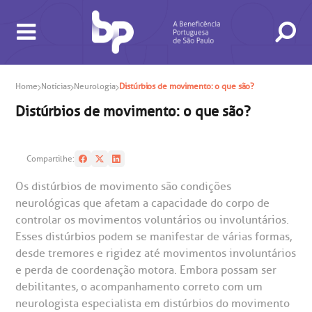
Home
Notícias
Neurologia
Distúrbios de movimento: o que são?
Distúrbios de movimento: o que são?
Compartilhe:
Os distúrbios de movimento são condições
neurológicas que afetam a capacidade do corpo de
controlar os movimentos voluntários ou involuntários.
Esses distúrbios podem se manifestar de várias formas,
BUSCA
CONSULTAS E EXAMES
ATENDIMENTO 24H
CONHEÇA AS UNIDADES
INSTITUCIONAL
NOSSOS SERVIÇOS
INFORMAÇÕES ÚTEIS
ESPECIALIDADES
desde tremores e rigidez até movimentos involuntários
e perda de coordenação motora. Embora possam ser
debilitantes, o acompanhamento correto com um
neurologista especialista em distúrbios do movimento