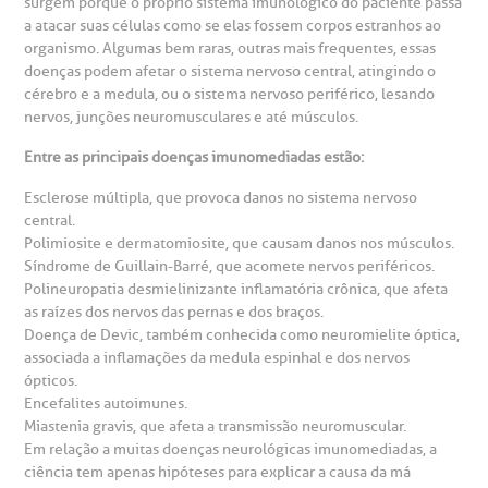
surgem porque o próprio sistema imunológico do paciente passa
a atacar suas células como se elas fossem corpos estranhos ao
heck-in antecipado
rea do médico
orários de atendimento
ardiologia
organismo. Algumas bem raras, outras mais frequentes, essas
A BP conta com você para melhorar sempre a qualidade do
atendimento e dos serviços prestados.
doenças podem afetar o sistema nervoso central, atingindo o
A Ouvidoria e SAC são canais para você, cliente da BP, tirar
cérebro e a medula, ou o sistema nervoso periférico, lesando
suas dúvidas, registrar suas reclamações ou fazer elogios
esultados de exames
ódigo de conduta
uvidoria
entro de Excelência em Neurologia e
nervos, junções neuromusculares e até músculos.
relacionados ao nosso atendimento e aos nossos serviços.
Horário de atendimento: 2ª a 6ª feira das 7h às 18h
eurocirurgia
Entre as principais doenças imunomediadas estão:
eleconsulta
emonstrações Financeiras
rotocolo de Infarto SUS
AC:
Saiba mais
Esclerose múltipla, que provoca danos no sistema nervoso
ediatria
central.
reparo de Exames
oação
orários de Visita
(11)
3505-1000
Polimiosite e dermatomiosite, que causam danos nos músculos.
Síndrome de Guillain-Barré, que acomete nervos periféricos.
entro de Excelência em Ortopedia
Endereço:
Polineuropatia desmielinizante inflamatória crônica, que afeta
statuto social da BP
ronto-socorro
UVIDORIA:
as raízes dos nervos das pernas e dos braços.
Rua Maestro Cardim, 769
utras especialidades
Doença de Devic, também conhecida como neuromielite óptica,
Telemedicina BP
ouvidoria@bp.org.br
CEP: 01323-001 | Bela Vista
associada a inflamações da medula espinhal e dos nervos
overnança corporativa
olicitação de cópia de prontuário médico
São Paulo - SP
ópticos.
Encefalites autoimunes.
Fale Conosco
Miastenia gravis, que afeta a transmissão neuromuscular.
mpacto social
olicitação de orçamento particular
Em relação a muitas doenças neurológicas imunomediadas, a
Teleinterconsulta
ciência tem apenas hipóteses para explicar a causa da má
BP Mirante