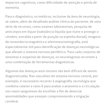
impactos cognitivos, como dificuldade de atenção e perda de
anco de Sangue
memória.
Para o diagnóstico, os médicos, inclusive da área de neurologia,
emodiálise
se valem, além de detalhada análise clínica do paciente, de uma
série de recursos, como exames laboratoriais, pesquisa de
anticorpos em líquor (substância líquida que nutre e protege o
oação de órgãos
cérebro, extraída a partir de punção na espinha dorsal), imagens
Saiba mais
de ressonância magnética e eletroneuromiografia, está
inhas de cuidado
especialmente útil para identificação de doenças neurológicas
que afetam o sistema nervoso periférico. Para cada conjunto de
Endereço:
sintomas e suspeitas de doenças, os neurologistas recorrem a
chados e perdidos
uma combinação de ferramentas diagnósticas.
R. Colômbia, 332
Algumas das doenças auto-imunes são bem difíceis de serem
CEP: 01438-000 | Jardim Paulista
diagnosticadas. Nas vasculites do sistema nervoso central, por
São Paulo - SP
exemplo, é necessário recorrer à angiografia, tecnologia que
combina cateter e raios X para avaliar a anatomia e a circulação
nos vasos sanguíneos do encéfalo a fim de detectar
anormalidades que estejam comprometendo a irrigação
cerebral.