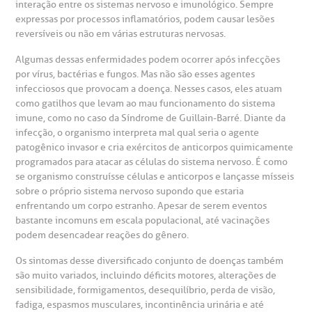
mprensa
olicitação de veracidade de atestado
interação entre os sistemas nervoso e imunológico. Sempre
expressas por processos inflamatórios, podem causar lesões
reversíveis ou não em várias estruturas nervosas.
otícias
ronto atendimento
Algumas dessas enfermidades podem ocorrer após infecções
Centro de Doenças Autoimunes
por vírus, bactérias e fungos. Mas não são esses agentes
ustentabilidade
onveniências
infecciosos que provocam a doença. Nesses casos, eles atuam
como gatilhos que levam ao mau funcionamento do sistema
Saiba mais
imune, como no caso da Síndrome de Guillain-Barré. Diante da
obre a BP
nternação/Cirurgia
infecção, o organismo interpreta mal qual seria o agente
patogênico invasor e cria exércitos de anticorpos quimicamente
programados para atacar as células do sistema nervoso. É como
rabalhe Conosco
stacionamento
Endereço:
se organismo construísse células e anticorpos e lançasse mísseis
sobre o próprio sistema nervoso supondo que estaria
R. Martiniano de Carvalho, 965
isitas de Benchmarking
úvidas frequentes
enfrentando um corpo estranho. Apesar de serem eventos
bastante incomuns em escala populacional, até vacinações
CEP: 01323-001 | Bela Vista
podem desencadear reações do gênero.
São Paulo - SP
oluntariado
ospedagem
Os sintomas desse diversificado conjunto de doenças também
são muito variados, incluindo déficits motores, alterações de
omitê de Bioética
limentação
sensibilidade, formigamentos, desequilíbrio, perda de visão,
Clínica Medicina da Mulher
fadiga, espasmos musculares, incontinência urinária e até