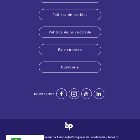
Política de cookies
Política de privacidade
Fale conosco
Ouvidoria
echar
echar
echar
echar
echar
echar
echar
echar
NOSSAS REDES:
© 2020 - Real e Benemérita Associação Portuguesa de Beneficência - Todos os