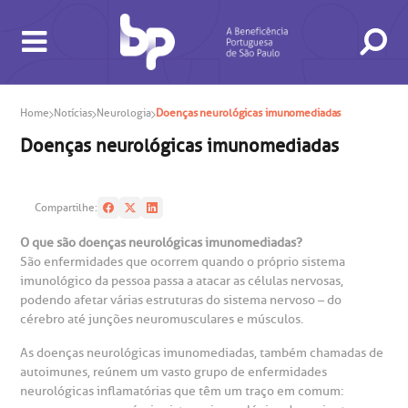
Home
Notícias
Neurologia
Doenças neurológicas imunomediadas
Doenças neurológicas imunomediadas
BUSCA
CONSULTAS E EXAMES
ATENDIMENTO 24H
CONHEÇA AS UNIDADES
INSTITUCIONAL
NOSSOS SERVIÇOS
INFORMAÇÕES ÚTEIS
ESPECIALIDADES
Compartilhe:
O que são doenças neurológicas imunomediadas?
São enfermidades que ocorrem quando o próprio sistema
imunológico da pessoa passa a atacar as células nervosas,
podendo afetar várias estruturas do sistema nervoso – do
cérebro até junções neuromusculares e músculos.
As doenças neurológicas imunomediadas, também chamadas de
autoimunes, reúnem um vasto grupo de enfermidades
neurológicas inflamatórias que têm um traço em comum:
gendamento de consultas e exames
UVIDORIA/SAC
ducação e Pesquisa
emodinâmica
entro de Oncologia e Hematologia
Hospital BP