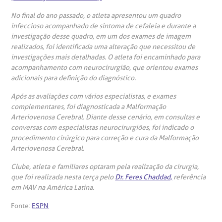
Centro de Doenças Autoimunes
ustentabilidade
onveniências
No final do ano passado, o atleta apresentou um quadro
infeccioso acompanhado de sintoma de cefaleia e durante a
Saiba mais
investigação desse quadro, em um dos exames de imagem
obre a BP
nternação/Cirurgia
realizados, foi identificada uma alteração que necessitou de
investigações mais detalhadas. O atleta foi encaminhado para
rabalhe Conosco
stacionamento
acompanhamento com neurocirurgião, que orientou exames
Endereço:
adicionais para definição do diagnóstico.
R. Martiniano de Carvalho, 965
isitas de Benchmarking
úvidas frequentes
Após as avaliações com vários especialistas, e exames
complementares, foi diagnosticada a Malformação
CEP: 01323-001 | Bela Vista
Arteriovenosa Cerebral. Diante desse cenário, em consultas e
São Paulo - SP
oluntariado
ospedagem
conversas com especialistas neurocirurgiões, foi indicado o
procedimento cirúrgico para correção e cura da Malformação
Arteriovenosa Cerebral.
omitê de Bioética
limentação
Clínica Medicina da Mulher
Clube, atleta e familiares optaram pela realização da cirurgia,
que foi realizada nesta terça pelo
Dr. Feres Chaddad,
referência
anco de Sangue
em MAV na América Latina.
Fonte:
ESPN
emodiálise