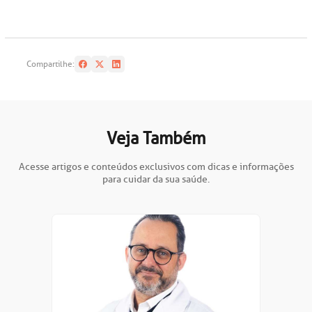
oação de órgãos
Saiba mais
inhas de cuidado
Compartilhe:
Endereço:
chados e perdidos
R. Colômbia, 332
Veja Também
CEP: 01438-000 | Jardim Paulista
São Paulo - SP
Acesse artigos e conteúdos exclusivos com dicas e informações
para cuidar da sua saúde.