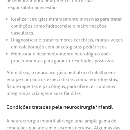
desenvolvimento neurológico. Entre suas
CEP: 01323-001 | Bela Vista
São Paulo - SP
responsabilidades estão:
oluntariado
ospedagem
Realizar cirurgias minimamente invasivas para tratar
condições como hidrocefalia e malformações
omitê de Bioética
limentação
Clínica Medicina da Mulher
vasculares.
Diagnosticar e tratar tumores cerebrais, muitas vezes
anco de Sangue
em colaboração com oncologistas pediátricos.
Monitorar o desenvolvimento neurológico após
emodiálise
procedimentos para garantir resultados positivos.
Além disso, o neurocirurgião pediátrico trabalha em
oação de órgãos
equipe com outros especialistas, como neurologistas,
Saiba mais
fisioterapeutas e psicólogos, para oferecer cuidados
integrais às crianças e suas famílias.
inhas de cuidado
Endereço:
Condições tratadas pela neurocirurgia infantil
chados e perdidos
R. Colômbia, 332
A neurocirurgia infantil abrange uma ampla gama de
condições que afetam o sistema nervoso. Algumas das
CEP: 01438-000 | Jardim Paulista