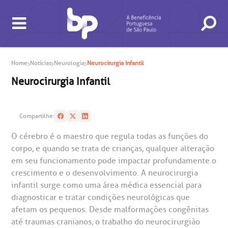
Home
Notícias
Neurologia
Neurocirurgia Infantil
Neurocirurgia Infantil
Compartilhe:
O cérebro é o maestro que regula todas as funções do
BUSCA
CONSULTAS E EXAMES
ATENDIMENTO 24H
CONHEÇA AS UNIDADES
INSTITUCIONAL
NOSSOS SERVIÇOS
INFORMAÇÕES ÚTEIS
ESPECIALIDADES
corpo, e quando se trata de crianças, qualquer alteração
em seu funcionamento pode impactar profundamente o
crescimento e o desenvolvimento. A neurocirurgia
infantil surge como uma área médica essencial para
diagnosticar e tratar condições neurológicas que
afetam os pequenos. Desde malformações congênitas
até traumas cranianos, o trabalho do neurocirurgião