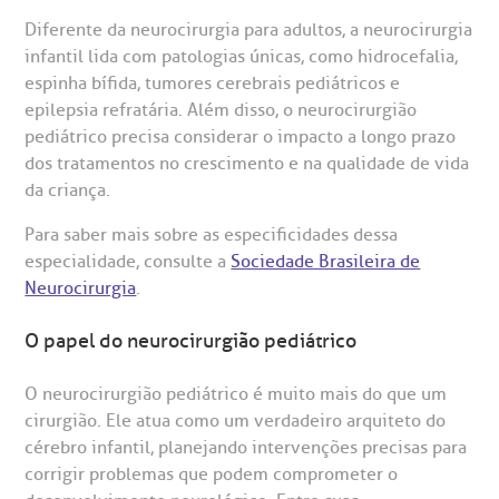
ouvidoria@bp.org.br
CEP: 01323-001 | Bela Vista
overnança corporativa
olicitação de cópia de prontuário médico
Diferente da neurocirurgia para adultos, a neurocirurgia
São Paulo - SP
infantil lida com patologias únicas, como hidrocefalia,
Fale Conosco
espinha bífida, tumores cerebrais pediátricos e
mpacto social
olicitação de orçamento particular
epilepsia refratária. Além disso, o neurocirurgião
Teleinterconsulta
BP Mirante
pediátrico precisa considerar o impacto a longo prazo
mprensa
olicitação de veracidade de atestado
dos tratamentos no crescimento e na qualidade de vida
da criança.
otícias
ronto atendimento
Para saber mais sobre as especificidades dessa
Centro de Doenças Autoimunes
especialidade, consulte a
Sociedade Brasileira de
ustentabilidade
onveniências
Neurocirurgia
.
Saiba mais
O papel do neurocirurgião pediátrico
obre a BP
nternação/Cirurgia
O neurocirurgião pediátrico é muito mais do que um
rabalhe Conosco
stacionamento
Endereço:
cirurgião. Ele atua como um verdadeiro arquiteto do
cérebro infantil, planejando intervenções precisas para
R. Martiniano de Carvalho, 965
isitas de Benchmarking
úvidas frequentes
corrigir problemas que podem comprometer o