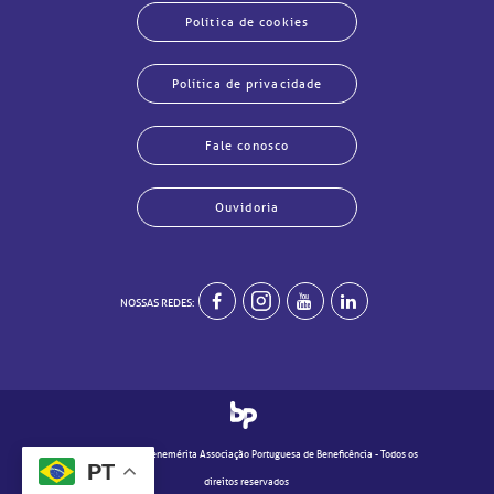
Política de cookies
Política de privacidade
Fale conosco
Ouvidoria
echar
echar
echar
echar
echar
echar
echar
echar
NOSSAS REDES:
© 2020 - Real e Benemérita Associação Portuguesa de Beneficência - Todos os
PT
direitos reservados