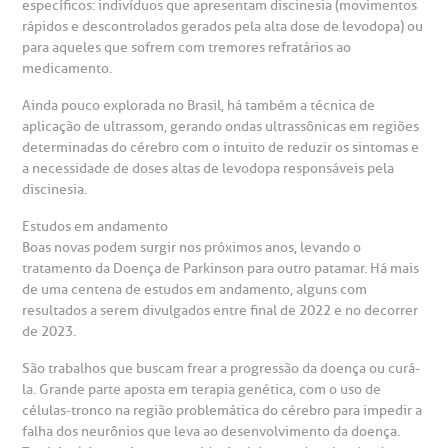
específicos: indivíduos que apresentam discinesia (movimentos
rápidos e descontrolados gerados pela alta dose de levodopa) ou
para aqueles que sofrem com tremores refratários ao
emodiálise
medicamento.
Ainda pouco explorada no Brasil, há também a técnica de
oação de órgãos
aplicação de ultrassom, gerando ondas ultrassônicas em regiões
Saiba mais
determinadas do cérebro com o intuito de reduzir os sintomas e
inhas de cuidado
a necessidade de doses altas de levodopa responsáveis pela
discinesia.
Endereço:
chados e perdidos
Estudos em andamento
R. Colômbia, 332
Boas novas podem surgir nos próximos anos, levando o
tratamento da Doença de Parkinson para outro patamar. Há mais
CEP: 01438-000 | Jardim Paulista
de uma centena de estudos em andamento, alguns com
São Paulo - SP
resultados a serem divulgados entre final de 2022 e no decorrer
de 2023.
São trabalhos que buscam frear a progressão da doença ou curá-
la. Grande parte aposta em terapia genética, com o uso de
células-tronco na região problemática do cérebro para impedir a
falha dos neurônios que leva ao desenvolvimento da doença.