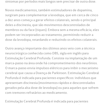
sintomas por períodos mais longos sem precisar de outra dose.
otícias
ronto atendimento
Novos medicamentos, também estimuladores de dopamina,
surgiram para complementar a levodopa, que em cerca de cinco
Centro de Doenças Autoimunes
a dez anos começa a gerar efeitos colaterais, sendo o principal
ustentabilidade
onveniências
deles a discinesia, que são movimentos descontrolados de
membros ou da face (tiques). Embora sem a mesma eficácia, eles
Saiba mais
obre a BP
nternação/Cirurgia
podem ser incorporados ao tratamento, permitindo reduzir a
dose da levodopa, retardando e reduzindo os efeitos colaterais.
rabalhe Conosco
stacionamento
Outro avanço importante dos últimos anos veio com a técnica
Endereço:
neurocirúrgica conhecida como DBS, sigla em inglês para
Estimulação Cerebral Profunda. Consiste na implantação de um
R. Martiniano de Carvalho, 965
isitas de Benchmarking
úvidas frequentes
marca-passo na área onde há comprometimento dos neurônios.
CEP: 01323-001 | Bela Vista
O marca-passo envia impulsos elétricos para inibir o mecanismo
São Paulo - SP
cerebral que causa a Doença de Parkinson. Estimulação Cerebral
oluntariado
ospedagem
Profunda é indicada para pacientes específicos: indivíduos que
apresentam discinesia (movimentos rápidos e descontrolados
gerados pela alta dose de levodopa) ou para aqueles que sofrem
omitê de Bioética
limentação
com tremores refratários ao medicamento.
Clínica Medicina da Mulher
Estimulação Cerebral Profunda é indicada para pacientes
anco de Sangue