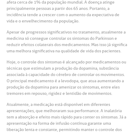
afeta cerca de 1% da população mundial. A doença atinge
heck-in antecipado
rea do médico
orários de atendimento
ardiologia
A BP conta com você para melhorar sempre a qualidade do
principalmente pessoas a partir dos 65 anos. Portanto, a
atendimento e dos serviços prestados.
incidência tende a crescer com o aumento da expectativa de
A Ouvidoria e SAC são canais para você, cliente da BP, tirar
suas dúvidas, registrar suas reclamações ou fazer elogios
vida e o envelhecimento da população.
esultados de exames
ódigo de conduta
uvidoria
entro de Excelência em Neurologia e
relacionados ao nosso atendimento e aos nossos serviços.
Horário de atendimento: 2ª a 6ª feira das 7h às 18h
eurocirurgia
Apesar de progressos significativos no tratamento, atualmente a
medicina só consegue controlar os sintomas do Parkinson e
eleconsulta
emonstrações Financeiras
rotocolo de Infarto SUS
AC:
Saiba mais
reduzir efeitos colaterais dos medicamentos. Mas isso já significa
ediatria
uma melhora significativa na qualidade de vida dos pacientes.
reparo de Exames
oação
orários de Visita
(11)
3505-1000
Hoje, o controle dos sintomas é alcançado por medicamentos ou
entro de Excelência em Ortopedia
Endereço:
técnicas que estimulam a produção da dopamina, substância
statuto social da BP
ronto-socorro
associada à capacidade do cérebro de controlar os movimentos.
UVIDORIA:
Rua Maestro Cardim, 769
O principal medicamento é a levodopa, que atua aumentando a
utras especialidades
Telemedicina BP
produção da dopamina para amenizar os sintomas, entre eles
ouvidoria@bp.org.br
CEP: 01323-001 | Bela Vista
overnança corporativa
olicitação de cópia de prontuário médico
tremores em repouso, rigidez e lentidão de movimentos.
São Paulo - SP
Atualmente, a medicação está disponível em diferentes
Fale Conosco
mpacto social
olicitação de orçamento particular
apresentações, que melhoraram sua performance. A inalatória
tem a absorção e efeito mais rápido para conter os sintomas. Já a
Teleinterconsulta
BP Mirante
apresentação na forma de infusão contínua garante uma
mprensa
olicitação de veracidade de atestado
liberação lenta e constante, permitindo manter o controle dos