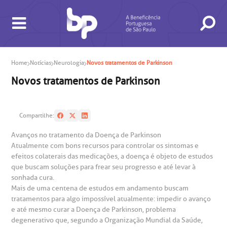
Home
Notícias
Neurologia
Novos tratamentos de Parkinson
Novos tratamentos de Parkinson
BUSCA
CONSULTAS E EXAMES
ATENDIMENTO 24H
CONHEÇA AS UNIDADES
INSTITUCIONAL
NOSSOS SERVIÇOS
INFORMAÇÕES ÚTEIS
ESPECIALIDADES
Compartilhe:
Avanços no tratamento da Doença de Parkinson
Atualmente com bons recursos para controlar os sintomas e
efeitos colaterais das medicações, a doença é objeto de estudos
que buscam soluções para frear seu progresso e até levar à
sonhada cura.
Mais de uma centena de estudos em andamento buscam
tratamentos para algo impossível atualmente: impedir o avanço
gendamento de consultas e exames
UVIDORIA/SAC
ducação e Pesquisa
emodinâmica
entro de Oncologia e Hematologia
e até mesmo curar a Doença de Parkinson, problema
Hospital BP
degenerativo que, segundo a Organização Mundial da Saúde,