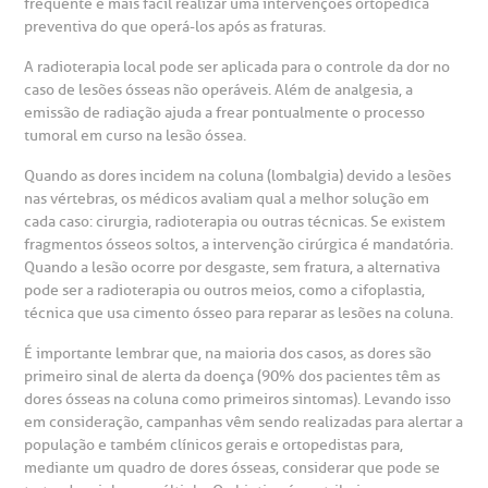
frequente e mais fácil realizar uma intervenções ortopédica
preventiva do que operá-los após as fraturas.
emodiálise
A radioterapia local pode ser aplicada para o controle da dor no
caso de lesões ósseas não operáveis. Além de analgesia, a
oação de órgãos
emissão de radiação ajuda a frear pontualmente o processo
Saiba mais
tumoral em curso na lesão óssea.
inhas de cuidado
Quando as dores incidem na coluna (lombalgia) devido a lesões
nas vértebras, os médicos avaliam qual a melhor solução em
Endereço:
cada caso: cirurgia, radioterapia ou outras técnicas. Se existem
chados e perdidos
fragmentos ósseos soltos, a intervenção cirúrgica é mandatória.
R. Colômbia, 332
Quando a lesão ocorre por desgaste, sem fratura, a alternativa
pode ser a radioterapia ou outros meios, como a cifoplastia,
CEP: 01438-000 | Jardim Paulista
técnica que usa cimento ósseo para reparar as lesões na coluna.
São Paulo - SP
É importante lembrar que, na maioria dos casos, as dores são
primeiro sinal de alerta da doença (90% dos pacientes têm as
dores ósseas na coluna como primeiros sintomas). Levando isso
em consideração, campanhas vêm sendo realizadas para alertar a
população e também clínicos gerais e ortopedistas para,
mediante um quadro de dores ósseas, considerar que pode se