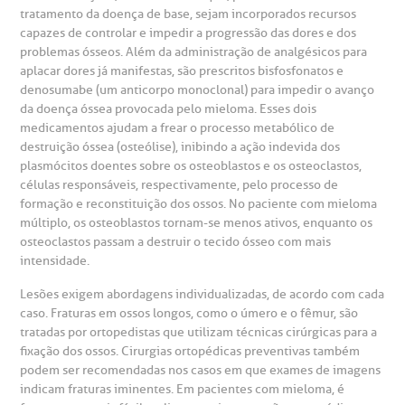
tratamento da doença de base, sejam incorporados recursos
otícias
ronto atendimento
capazes de controlar e impedir a progressão das dores e dos
problemas ósseos. Além da administração de analgésicos para
Centro de Doenças Autoimunes
aplacar dores já manifestas, são prescritos bisfosfonatos e
ustentabilidade
onveniências
denosumabe (um anticorpo monoclonal) para impedir o avanço
da doença óssea provocada pelo mieloma. Esses dois
Saiba mais
obre a BP
nternação/Cirurgia
medicamentos ajudam a frear o processo metabólico de
destruição óssea (osteólise), inibindo a ação indevida dos
plasmócitos doentes sobre os osteoblastos e os osteoclastos,
rabalhe Conosco
stacionamento
células responsáveis, respectivamente, pelo processo de
Endereço:
formação e reconstituição dos ossos. No paciente com mieloma
R. Martiniano de Carvalho, 965
múltiplo, os osteoblastos tornam-se menos ativos, enquanto os
isitas de Benchmarking
úvidas frequentes
osteoclastos passam a destruir o tecido ósseo com mais
CEP: 01323-001 | Bela Vista
intensidade.
São Paulo - SP
oluntariado
ospedagem
Lesões exigem abordagens individualizadas, de acordo com cada
caso. Fraturas em ossos longos, como o úmero e o fêmur, são
tratadas por ortopedistas que utilizam técnicas cirúrgicas para a
omitê de Bioética
limentação
fixação dos ossos. Cirurgias ortopédicas preventivas também
Clínica Medicina da Mulher
podem ser recomendadas nos casos em que exames de imagens
anco de Sangue
indicam fraturas iminentes. Em pacientes com mieloma, é