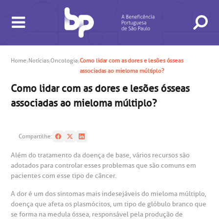
Home
Notícias
Oncologia
Como lidar com as dores e lesões ósseas
associadas ao mieloma múltiplo?
Como lidar com as dores e lesões ósseas
BUSCA
CONSULTAS E EXAMES
ATENDIMENTO 24H
CONHEÇA AS UNIDADES
INSTITUCIONAL
NOSSOS SERVIÇOS
INFORMAÇÕES ÚTEIS
ESPECIALIDADES
associadas ao mieloma múltiplo?
Compartilhe:
Além do tratamento da doença de base, vários recursos são
adotados para controlar esses problemas que são comuns em
pacientes com esse tipo de câncer.
A dor é um dos sintomas mais indesejáveis do mieloma múltiplo,
gendamento de consultas e exames
UVIDORIA/SAC
ducação e Pesquisa
emodinâmica
entro de Oncologia e Hematologia
Hospital BP
doença que afeta os plasmócitos, um tipo de glóbulo branco que
se forma na medula óssea, responsável pela produção de