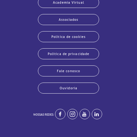
Academia Virtual
Associados
Política de cookies
Política de privacidade
Fale conosco
Ouvidoria
NOSSAS REDES:
echar
echar
echar
echar
echar
echar
echar
echar