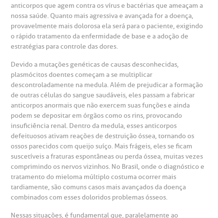
heck-in antecipado
rea do médico
orários de atendimento
ardiologia
A BP conta com você para melhorar sempre a qualidade do
anticorpos que agem contra os vírus e bactérias que ameaçam a
atendimento e dos serviços prestados.
nossa saúde. Quanto mais agressiva e avançada for a doença,
A Ouvidoria e SAC são canais para você, cliente da BP, tirar
provavelmente mais dolorosa ela será para o paciente, exigindo
suas dúvidas, registrar suas reclamações ou fazer elogios
esultados de exames
ódigo de conduta
uvidoria
entro de Excelência em Neurologia e
relacionados ao nosso atendimento e aos nossos serviços.
o rápido tratamento da enfermidade de base e a adoção de
Horário de atendimento: 2ª a 6ª feira das 7h às 18h
eurocirurgia
estratégias para controle das dores.
eleconsulta
emonstrações Financeiras
rotocolo de Infarto SUS
Devido a mutações genéticas de causas desconhecidas,
AC:
Saiba mais
ediatria
plasmócitos doentes começam a se multiplicar
descontroladamente na medula. Além de prejudicar a formação
reparo de Exames
oação
orários de Visita
(11)
3505-1000
de outras células do sangue saudáveis, eles passam a fabricar
entro de Excelência em Ortopedia
Endereço:
anticorpos anormais que não exercem suas funções e ainda
podem se depositar em órgãos como os rins, provocando
statuto social da BP
ronto-socorro
UVIDORIA:
Rua Maestro Cardim, 769
insuficiência renal. Dentro da medula, esses anticorpos
utras especialidades
Telemedicina BP
defeituosos ativam reações de destruição óssea, tornando os
ouvidoria@bp.org.br
CEP: 01323-001 | Bela Vista
overnança corporativa
olicitação de cópia de prontuário médico
ossos parecidos com queijo suíço. Mais frágeis, eles se ficam
São Paulo - SP
suscetíveis a fraturas espontâneas ou perda óssea, muitas vezes
comprimindo os nervos vizinhos. No Brasil, onde o diagnóstico e
Fale Conosco
mpacto social
olicitação de orçamento particular
tratamento do mieloma múltiplo costuma ocorrer mais
tardiamente, são comuns casos mais avançados da doença
Teleinterconsulta
BP Mirante
combinados com esses doloridos problemas ósseos.
mprensa
olicitação de veracidade de atestado
Nessas situações, é fundamental que, paralelamente ao