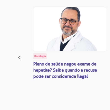
Oncologia
: o
Plano de saúde negou exame de
ação
hepatite? Saiba quando a recusa
pode ser considerada ilegal
são
mente
disputas
so.