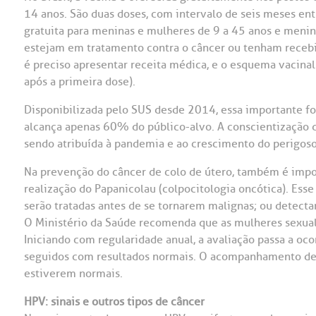
14 anos. São duas doses, com intervalo de seis meses en
gratuita para meninas e mulheres de 9 a 45 anos e meni
estejam em tratamento contra o câncer ou tenham recebi
é preciso apresentar receita médica, e o esquema vacinal
após a primeira dose).
Disponibilizada pelo SUS desde 2014, essa importante f
alcança apenas 60% do público-alvo. A conscientização d
sendo atribuída à pandemia e ao crescimento do perigos
Na prevenção do câncer de colo de útero, também é impo
realização do Papanicolau (colpocitologia oncótica). Ess
serão tratadas antes de se tornarem malignas; ou detec
O Ministério da Saúde recomenda que as mulheres sexualm
Iniciando com regularidade anual, a avaliação passa a oco
seguidos com resultados normais. O acompanhamento deve
estiverem normais.
HPV: sinais e outros tipos de câncer