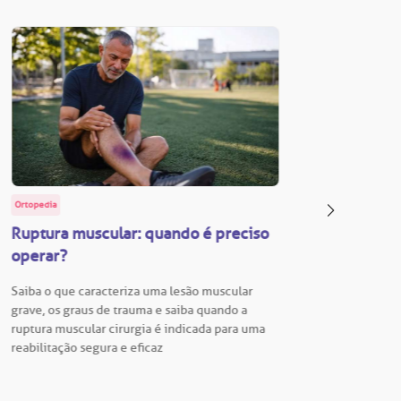
Ortopedia
BP Educa
Ruptura muscular: quando é preciso
Facul
operar?
Vestib
Saiba o que caracteriza uma lesão muscular
Vestibu
grave, os graus de trauma e saiba quando a
BP está
ruptura muscular cirurgia é indicada para uma
para En
reabilitação segura e eficaz
Hospita