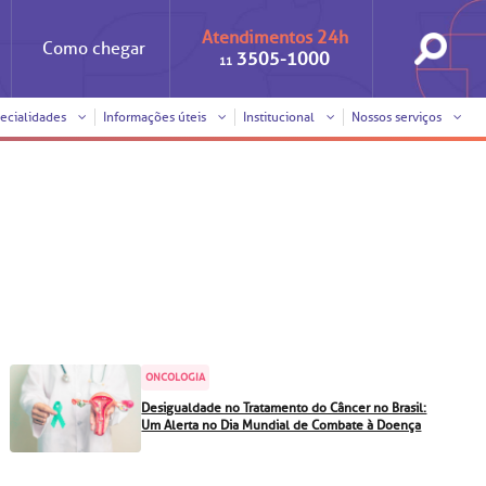
Atendimentos 24h
Como
chegar
3505-1000
11
ecialidades
Informações úteis
Institucional
Nossos serviços
Iniciativas
Clínica Medicina da Mulher
Responsabilidade social
Horários de visita
Sobre a BP
Internação/Cirurgia
Trabalhe conosco
Pronto atendimento
nto
Visitas de
Pronto-socorro
benchmarking
ONCOLOGIA
Voluntariado
Solicitação de cópia de
Desigualdade no Tratamento do Câncer no Brasil:
prontuário médico
Um Alerta no Dia Mundial de Combate à Doença
SUS
Comitê de Bioética
Solicitação de orçamento