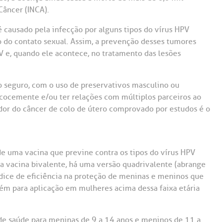
Saiba mais
Saiba mais
Teleinterconsulta
Câncer (INCA).
A:
é causado pela infecção por alguns tipos do vírus HPV
doria@bp.org.br
Centro de Doenças Autoimunes
ndereço:
Endereço:
 do contato sexual. Assim, a prevenção desses tumores
V e, quando ele acontece, no tratamento das lesões
ua Maestro Cardim, 769
R. Martiniano de Ca
965
 Conosco
EP: 01323-001 | Bela
ista
CEP: 01323-001 | Bel
o seguro, com o uso de preservativos masculino ou
ão Paulo - SP
São Paulo - SP
recocemente e/ou ter relações com múltiplos parceiros ao
ador do câncer de colo de útero comprovado por estudos é o
 uma vacina que previne contra os tipos do vírus HPV
a vacina bivalente, há uma versão quadrivalente (abrange
ndice de eficiência na proteção de meninas e meninos que
bém para aplicação em mulheres acima dessa faixa etária
 de saúde para meninas de 9 a 14 anos e meninos de 11 a