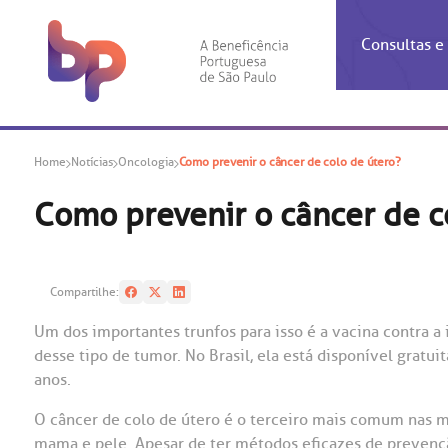
Consultas 
Inf
Con
Home
Notícias
Oncologia
Como prevenir o câncer de colo de útero?
Espec
Inst
Co
Hospit
Ho
Agendam
Área do
Achados
Centro 
OUVID
Como prevenir o câncer de c
Check-i
Certific
Aliment
Cardiol
A BP c
Resulta
Demons
Banco 
Centro 
do ate
A Ouvid
Compartilhe:
Finance
Neuroci
suas dú
Telecon
Conven
relaci
Um dos importantes trunfos para isso é a vacina contra a 
Horário
Doação
Pediatri
desse tipo de tumor. No Brasil, ela está disponível grat
Preparo
Coronav
anos.
Ética e
Centro 
SAC:
Doação 
O câncer de colo de útero é o terceiro mais comum nas m
(11
Outras 
Linhas 
mama e pele. Apesar de ter métodos eficazes de prevençã