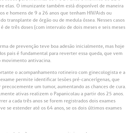
tre elas. O imunizante também está disponível de maneira
nos e homens de 9 a 26 anos que tenham HIV/Aids ou
do transplante de órgão ou de medula óssea. Nesses casos
 é de três doses (com intervalo de dois meses e seis meses
orma de prevenção teve boa adesão inicialmente, mas hoje
os pais é fundamental para reverter essa queda, que vem
o movimento antivacina.
rtante o acompanhamento rotineiro com ginecologista e a
e exame permite identificar lesões pré-cancerígenas, que
tar precocemente um tumor, aumentando as chances de cura.
ente ativas realizem o Papanicolau a partir dos 25 anos.
rrer a cada três anos se forem registrados dois exames
 se estender até os 64 anos, se os dois últimos exames