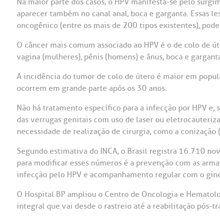
Na maior parte dos casos, o HPV manifesta-se pelo surgi
aparecer também no canal anal, boca e garganta. Essas les
oncogênico (entre os mais de 200 tipos existentes), pod
O câncer mais comum associado ao HPV é o de colo de út
vagina (mulheres), pênis (homens) e ânus, boca e gargant
A incidência do tumor de colo de útero é maior em popul
ocorrem em grande parte após os 30 anos.
Não há tratamento específico para a infecção por HPV e, s
das verrugas genitais com uso de laser ou eletrocauteriz
necessidade de realização de cirurgia, como a conização 
Segundo estimativa do INCA, o Brasil registra 16.710 nov
para modificar esses números é a prevenção com as armas
infecção pelo HPV e acompanhamento regular com o gine
O Hospital BP ampliou o Centro de Oncologia e Hematol
integral que vai desde o rastreio até a reabilitação pós-