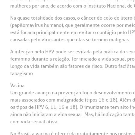
mulheres por ano, de acordo com o Instituto Nacional de 
OUVIDORI
Na quase totalidade dos casos, o câncer de colo de útero 
ouvi
E
(papilomavírus humano), que geralmente ocorre por meio
está focada principalmente em evitar o contágio pelo HP
R
causadas pelo vírus antes que elas se tornem malignas.
Fale
C
V
A infecção pelo HPV pode ser evitada pela prática do sex
S
feminino durante a relação. Ter iniciado a vida sexual p
longo da vida também são fatores de risco. Outro facilit
tabagismo.
Vacina
Um grande avanço na prevenção foi o desenvolvimento de
mais associados com malignidade (tipos 16 e 18). Além d
os tipos de HPV 6, 11, 16 e 18). O imunizante tem alto í
ainda não iniciaram a vida sexual. Mas, há indicação tam
com vida sexual ativa.
No Brasil, a vacina é oferecida gratuitamente nos postos