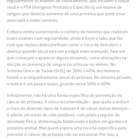
regularmente os exames de rastreamento, que incluem o toque
retal e o PSA (Antígeno Prostático Específico), um exame de
gendamento de consultas e exames
UVIDORIA/SAC
ducação e Pesquisa
emodinâmica
entro de Oncologia e Hematologia
sangue que detecta aumento de uma proteína que pode estar
Hospital BP
associada a esses tumores.
heck-in antecipado
rea do médico
orários de atendimento
ardiologia
A BP conta com você para melhorar sempre a qualidade do
Embora venha aumentando o número de homens que realizam
atendimento e dos serviços prestados.
esses exames com regularidade, ainda é forte o tabu que faz
A Ouvidoria e SAC são canais para você, cliente da BP, tirar
com que muitos deles prefiram correr o risco de descobrir a
suas dúvidas, registrar suas reclamações ou fazer elogios
esultados de exames
ódigo de conduta
uvidoria
entro de Excelência em Neurologia e
relacionados ao nosso atendimento e aos nossos serviços.
doença quando ela já está em estágio mais avançado, fase em
Horário de atendimento: 2ª a 6ª feira das 7h às 18h
eurocirurgia
que começam a aparecer alguns sintomas, como alterações na
micção ou presença de sangue na urina ou no sêmen. No
eleconsulta
emonstrações Financeiras
rotocolo de Infarto SUS
Sistema Único de Saúde (SUS), de 30% a 40% dos homens
AC:
Saiba mais
ediatria
fazem o acompanhamento anual da próstata. No sistema privado,
o índice é um pouco maior, girando entre 50% e 60%.
reparo de Exames
oação
orários de Visita
(11)
3505-1000
entro de Excelência em Ortopedia
Endereço:
Infelizmente, não há uma forma específica de prevenção do
câncer de próstata. A única recomendação – que ajuda a reduzir
statuto social da BP
ronto-socorro
UVIDORIA:
Rua Maestro Cardim, 769
o risco de diversos tipos de tumores e de várias outras doenças –
utras especialidades
Telemedicina BP
é adotar um estilo de vida saudável, com prática regular de
ouvidoria@bp.org.br
CEP: 01323-001 | Bela Vista
overnança corporativa
olicitação de cópia de prontuário médico
atividade física, alimentação balanceada e pobre em gordura e
São Paulo - SP
proteína animal. Mas quem espera uma receita específica para
prevenir o câncer de próstata não vai encontrar. Por isso, a
Fale Conosco