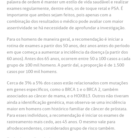
mpacto social
olicitação de orçamento particular
palavra de ordem é manter um estilo de vida saudável e realizar
exames regularmente, dentre eles, os de toque retal e PSA. É
Teleinterconsulta
BP Mirante
importante que ambos sejam feitos, pois apenas com a
mprensa
olicitação de veracidade de atestado
combinação dos resultados o médico pode avaliar com maior
assertividade se há necessidade de aprofundar a investigação.
otícias
ronto atendimento
Para os homens de maneira geral, a recomendação é iniciar a
rotina de exames a partir dos 50 anos, dez anos antes do período
Centro de Doenças Autoimunes
em que começa a aumentar a incidência da doença (a partir dos
ustentabilidade
onveniências
60 anos). Antes dos 65 anos, ocorrem entre 50 a 100 casos a cada
grupo de 100 mil homens. A partir daí, a proporção é de 1.500
Saiba mais
obre a BP
nternação/Cirurgia
casos por 100 mil homens.
Cerca de 3% a 5% dos casos estão relacionados com mutações
rabalhe Conosco
stacionamento
em genes específicos, como o BRCA 1 e o BRCA 2, também
Endereço:
associados ao câncer de mama, e o HOXB13. Outros não tiveram
R. Martiniano de Carvalho, 965
ainda a identificação genética, mas observa-se uma incidência
isitas de Benchmarking
úvidas frequentes
maior em homens com histórico familiar de câncer de próstata.
CEP: 01323-001 | Bela Vista
Para esses indivíduos, a recomendação é iniciar os exames de
São Paulo - SP
rastreamento mais cedo, aos 45 anos. O mesmo vale para
oluntariado
ospedagem
afrodescendentes, considerados grupo de risco também.