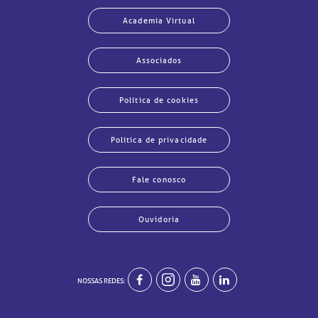
Academia Virtual
Associados
Política de cookies
Política de privacidade
Fale conosco
Ouvidoria
echar
echar
echar
echar
echar
echar
echar
echar
NOSSAS REDES: