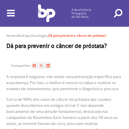
Home
Notícias
Oncologia
Dá para prevenir o câncer de próstata?
Dá para prevenir o câncer de próstata?
Compartilhe:
BUSCA
CONSULTAS E EXAMES
ATENDIMENTO 24H
CONHEÇA AS UNIDADES
INSTITUCIONAL
NOSSOS SERVIÇOS
INFORMAÇÕES ÚTEIS
ESPECIALIDADES
A resposta é negativa: não existe uma prevenção específica para
essa doença. Por isso, o melhor é vencer os tabus e realizar os
exames de rastreamento, que permitem o diagnóstico precoce
Cerca de 90% dos casos de câncer de próstata são curados
quando descobertos em estágio inicial. E isto depende
basicamente de uma atitude fundamental, destacada nas
campanhas do Novembro Azul: homens a partir dos 50 anos ou
antes, se tiverem fatores de risco, precisam realizar