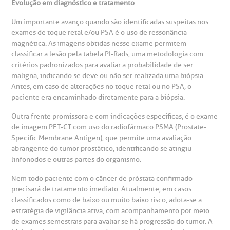
Evolução em diagnóstico e tratamento
omitê de Bioética
limentação
Clínica Medicina da Mulher
Um importante avanço quando são identificadas suspeitas nos
exames de toque retal e/ou PSA é o uso de ressonância
anco de Sangue
magnética. As imagens obtidas nesse exame permitem
classificar a lesão pela tabela PI-Rads, uma metodologia com
critérios padronizados para avaliar a probabilidade de ser
emodiálise
maligna, indicando se deve ou não ser realizada uma biópsia.
Antes, em caso de alterações no toque retal ou no PSA, o
oação de órgãos
paciente era encaminhado diretamente para a biópsia.
Saiba mais
Outra frente promissora e com indicações específicas, é o exame
inhas de cuidado
de imagem PET-CT com uso do radiofármaco PSMA (Prostate-
Specific Membrane Antigen), que permite uma avaliação
Endereço:
abrangente do tumor prostático, identificando se atingiu
chados e perdidos
linfonodos e outras partes do organismo.
R. Colômbia, 332
Nem todo paciente com o câncer de próstata confirmado
CEP: 01438-000 | Jardim Paulista
precisará de tratamento imediato. Atualmente, em casos
São Paulo - SP
classificados como de baixo ou muito baixo risco, adota-se a
estratégia de vigilância ativa, com acompanhamento por meio
de exames semestrais para avaliar se há progressão do tumor. A