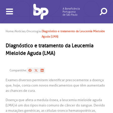
Home
Notícias
Oncologia
Diagnóstico e tratamento da Leucemia Mieloide
Aguda (LMA)
Diagnóstico e tratamento da Leucemia
Mieloide Aguda (LMA)
BUSCA
CONSULTAS E EXAMES
ATENDIMENTO 24H
CONHEÇA AS UNIDADES
INSTITUCIONAL
NOSSOS SERVIÇOS
INFORMAÇÕES ÚTEIS
ESPECIALIDADES
Compartilhe:
Exames diversos permitem identificar precocemente a doença
que, hoje, conta com novos medicamentos que têm aumentado
as chances de cura.
Doença que afeta a medula óssea, a leucemia mieloide aguda
(LMA) é um dos tipos mais comuns de câncer do sangue. Devido
a mutações genéticas, as células-tronco hematopoiéticas,