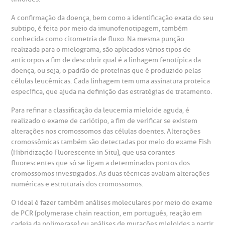
A confirmação da doença, bem como a identificação exata do seu
omitê de Bioética
limentação
subtipo, é feita por meio da imunofenotipagem, também
Clínica Medicina da Mulher
conhecida como citometria de fluxo. Na mesma punção
realizada para o mielograma, são aplicados vários tipos de
anco de Sangue
anticorpos a fim de descobrir qual é a linhagem fenotípica da
doença, ou seja, o padrão de proteínas que é produzido pelas
células leucêmicas. Cada linhagem tem uma assinatura proteica
emodiálise
específica, que ajuda na definição das estratégias de tratamento.
Para refinar a classificação da leucemia mieloide aguda, é
oação de órgãos
realizado o exame de cariótipo, a fim de verificar se existem
Saiba mais
alterações nos cromossomos das células doentes. Alterações
cromossômicas também são detectadas por meio do exame Fish
inhas de cuidado
(Hibridização Fluorescente in Situ), que usa corantes
fluorescentes que só se ligam a determinados pontos dos
Endereço:
chados e perdidos
cromossomos investigados. As duas técnicas avaliam alterações
R. Colômbia, 332
numéricas e estruturais dos cromossomos.
CEP: 01438-000 | Jardim Paulista
O ideal é fazer também análises moleculares por meio do exame
São Paulo - SP
de PCR (polymerase chain reaction, em português, reação em
cadeia da polimerase) ou análises de mutações mieloides a partir