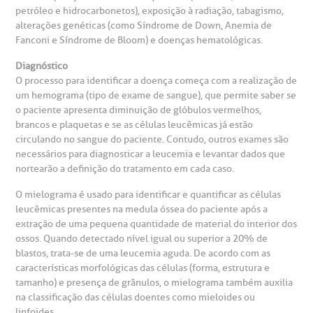
petróleo e hidrocarbonetos), exposição à radiação, tabagismo,
Fale Conosco
mpacto social
olicitação de orçamento particular
alterações genéticas (como Síndrome de Down, Anemia de
Fanconi e Síndrome de Bloom) e doenças hematológicas.
Teleinterconsulta
BP Mirante
mprensa
olicitação de veracidade de atestado
Diagnóstico
O processo para identificar a doença começa com a realização de
um hemograma (tipo de exame de sangue), que permite saber se
otícias
ronto atendimento
o paciente apresenta diminuição de glóbulos vermelhos,
brancos e plaquetas e se as células leucêmicas já estão
Centro de Doenças Autoimunes
circulando no sangue do paciente. Contudo, outros exames são
ustentabilidade
onveniências
necessários para diagnosticar a leucemia e levantar dados que
nortearão a definição do tratamento em cada caso.
Saiba mais
obre a BP
nternação/Cirurgia
O mielograma é usado para identificar e quantificar as células
leucêmicas presentes na medula óssea do paciente após a
extração de uma pequena quantidade de material do interior dos
rabalhe Conosco
stacionamento
Endereço:
ossos. Quando detectado nível igual ou superior a 20% de
blastos, trata-se de uma leucemia aguda. De acordo com as
R. Martiniano de Carvalho, 965
isitas de Benchmarking
úvidas frequentes
características morfológicas das células (forma, estrutura e
tamanho) e presença de grânulos, o mielograma também auxilia
CEP: 01323-001 | Bela Vista
na classificação das células doentes como mieloides ou
São Paulo - SP
oluntariado
ospedagem
linfoides.