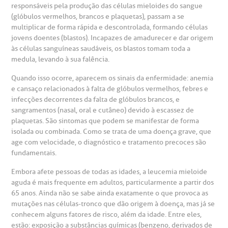
responsáveis pela produção das células mieloides do sangue
(glóbulos vermelhos, brancos e plaquetas), passam a se
multiplicar de forma rápida e descontrolada, formando células
jovens doentes (blastos). Incapazes de amadurecer e dar origem
gendamento de consultas e exames
UVIDORIA/SAC
ducação e Pesquisa
emodinâmica
entro de Oncologia e Hematologia
Hospital BP
às células sanguíneas saudáveis, os blastos tomam toda a
medula, levando à sua falência.
heck-in antecipado
rea do médico
orários de atendimento
ardiologia
A BP conta com você para melhorar sempre a qualidade do
Quando isso ocorre, aparecem os sinais da enfermidade: anemia
atendimento e dos serviços prestados.
A Ouvidoria e SAC são canais para você, cliente da BP, tirar
e cansaço relacionados à falta de glóbulos vermelhos, febres e
suas dúvidas, registrar suas reclamações ou fazer elogios
esultados de exames
ódigo de conduta
uvidoria
entro de Excelência em Neurologia e
infecções decorrentes da falta de glóbulos brancos, e
relacionados ao nosso atendimento e aos nossos serviços.
sangramentos (nasal, oral e cutâneo) devido à escassez de
Horário de atendimento: 2ª a 6ª feira das 7h às 18h
eurocirurgia
plaquetas. São sintomas que podem se manifestar de forma
eleconsulta
emonstrações Financeiras
rotocolo de Infarto SUS
isolada ou combinada. Como se trata de uma doença grave, que
AC:
Saiba mais
ediatria
age com velocidade, o diagnóstico e tratamento precoces são
fundamentais.
reparo de Exames
oação
orários de Visita
(11)
3505-1000
entro de Excelência em Ortopedia
Embora afete pessoas de todas as idades, a leucemia mieloide
Endereço:
aguda é mais frequente em adultos, particularmente a partir dos
statuto social da BP
ronto-socorro
UVIDORIA:
Rua Maestro Cardim, 769
65 anos. Ainda não se sabe ainda exatamente o que provoca as
utras especialidades
mutações nas células-tronco que dão origem à doença, mas já se
Telemedicina BP
ouvidoria@bp.org.br
CEP: 01323-001 | Bela Vista
conhecem alguns fatores de risco, além da idade. Entre eles,
overnança corporativa
olicitação de cópia de prontuário médico
São Paulo - SP
estão: exposição a substâncias químicas (benzeno, derivados de