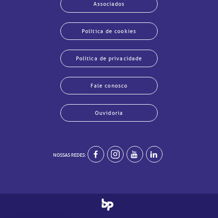
Associados
Política de cookies
Política de privacidade
Fale conosco
Ouvidoria
echar
echar
echar
echar
echar
echar
echar
echar
NOSSAS REDES: