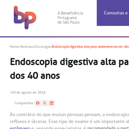
Consultas 
Inf
Con
Home
Notícias
Oncologia
Endoscopia digestiva alta para rastreamento de cân
Espec
Inst
Co
Hospit
Ho
Agendam
Área do
Achados
Centro 
OUVID
Endoscopia digestiva alta p
Check-i
Certific
Aliment
Cardiol
dos 40 anos
A BP c
Resulta
Demons
Banco 
Centro 
do ate
A Ouvid
Finance
Neuroci
suas dú
Telecon
Conven
relaci
30 de agosto de 2018
Horário
Doação
Pediatri
Preparo
Coronav
Compartilhe:
Ética e
Centro 
SAC:
Ao contrário do que muitas pessoas pensam, a endoscopia 
Doação 
refluxos e úlceras. Esse tipo de exame é um importante a
(11
Outras 
Linhas 
estômago
e, segundo especialistas, é
recomendado a part