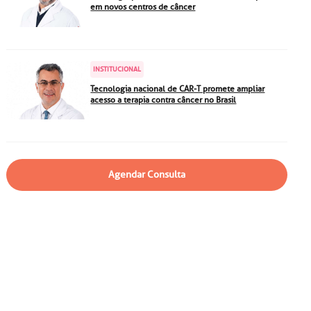
particular
Saiba mais
em novos centros de câncer
Solicitação de veracidade de
atestado
Endereço:
INSTITUCIONAL
rvalho,
R. Colômbia, 332
Tecnologia nacional de CAR-T promete ampliar
acesso a terapia contra câncer no Brasil
CEP: 01438-000 | Jardim
a Vista
Paulista, São Paulo - SP
Agendar Consulta