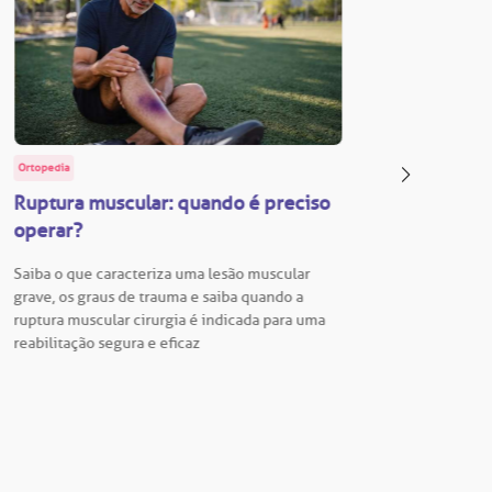
Ortopedia
BP Educa
Ruptura muscular: quando é preciso
Facul
operar?
Vestib
Saiba o que caracteriza uma lesão muscular
Vestibu
grave, os graus de trauma e saiba quando a
BP está
ruptura muscular cirurgia é indicada para uma
para En
reabilitação segura e eficaz
Hospita