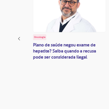
Oncologia
: o
Plano de saúde negou exame de
ação
hepatite? Saiba quando a recusa
pode ser considerada ilegal
são
mente
disputas
so.