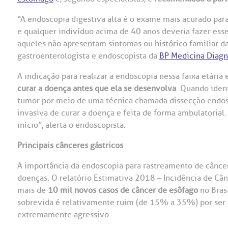
OUVIDORI
“A endoscopia digestiva alta é o exame mais acurado para
e qualquer indivíduo acima de 40 anos deveria fazer es
ouvi
E
aqueles não apresentam sintomas ou histórico familiar da
gastroenterologista e endoscopista da
BP Medicina Diagn
R
Fale
C
A indicação para realizar a endoscopia nessa faixa etária
V
curar a doença antes que ela se desenvolva
. Quando ident
S
tumor por meio de uma técnica chamada dissecção endo
invasiva de curar a doença e feita de forma ambulatorial
início”, alerta o endoscopista.
Principais cânceres gástricos
A importância da endoscopia para rastreamento de câncere
doenças. O relatório Estimativa 2018 – Incidência de Cân
mais de
10 mil novos casos de câncer de esôfago
no Bras
sobrevida é relativamente ruim (de 15% a 35%) por ser d
extremamente agressivo.