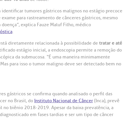
Saiba mais
Saiba mais
Teleinterconsulta
A:
 identificar tumores gástricos malignos no estágio precoce
se exame para rastreamento de cânceres gástricos, mesmo
doria@bp.org.br
Centro de Doenças Autoimunes
ndereço:
Endereço:
 doença”, explica Fauze Maluf Filho, médico
óstica
.
ua Maestro Cardim, 769
R. Martiniano de Ca
965
 Conosco
EP: 01323-001 | Bela
 está diretamente relacionada à possibilidade de
tratar e até
ista
CEP: 01323-001 | Bel
ificado estágio inicial, a endoscopia permite a remoção do
ão Paulo - SP
São Paulo - SP
scópica da submucosa. “É uma maneira minimamente
. Mas para isso o tumor maligno deve ser detectado bem no
s gástricos se confirma quando analisado o perfil das
cer no Brasil,
do
Instituto Nacional de Câncer
(Inca)
, prevê
il no biênio 2018-2019. Apesar da baixa prevalência, a
iagnosticado em fases tardias e ser um tipo de câncer