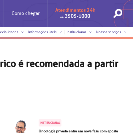
Atendimentos 24h
Como
chegar
3505-1000
11
ecialidades
Informações úteis
Institucional
Nossos serviços
Iniciativas
Clínica Medicina da Mulher
Responsabilidade social
Horários de visita
rico é recomendada a partir
Sobre a BP
Internação/Cirurgia
Trabalhe conosco
Pronto atendimento
nto
Visitas de
Pronto-socorro
benchmarking
Voluntariado
Solicitação de cópia de
prontuário médico
SUS
Comitê de Bioética
INSTITUCIONAL
Solicitação de orçamento
Oncologia privada entra em nova fase com aposta