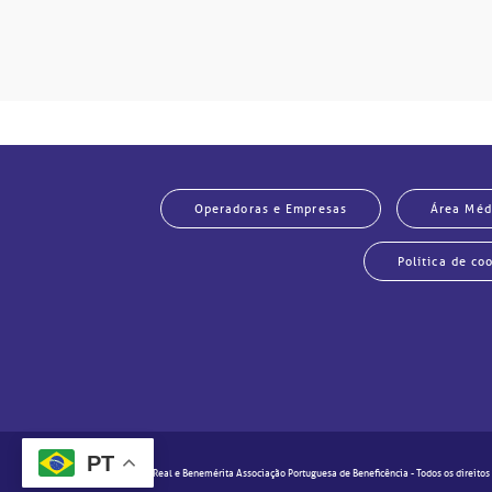
Operadoras e Empresas
Área Méd
Política de co
PT
© 2020 - Real e Benemérita Associação Portuguesa de Beneficência - Todos os direitos