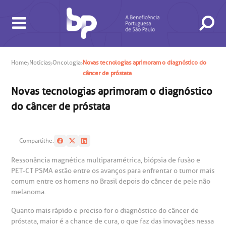
Home
Notícias
Oncologia
Novas tecnologias aprimoram o diagnóstico do
câncer de próstata
Novas tecnologias aprimoram o diagnóstico
do câncer de próstata
BUSCA
CONSULTAS E EXAMES
ATENDIMENTO 24H
CONHEÇA AS UNIDADES
INSTITUCIONAL
NOSSOS SERVIÇOS
INFORMAÇÕES ÚTEIS
ESPECIALIDADES
Compartilhe:
Ressonância magnética multiparamétrica, biópsia de fusão e
PET-CT PSMA estão entre os avanços para enfrentar o tumor mais
comum entre os homens no Brasil depois do câncer de pele não
melanoma.
Quanto mais rápido e preciso for o diagnóstico do câncer de
próstata, maior é a chance de cura, o que faz das inovações nessa