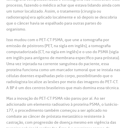
processo, fazendo o médico achar que estava lidando ainda com
um tumor localizado. Assim, o tratamento (cirurgia ou
radioterapia) era aplicado localmente e só depois se descobria
que o câncer havia se espalhado para outras partes do
organismo.
Isso mudou com o PET-CT PSMA, que une a tomografia por
emissão de pósitrons (PET, na sigla em inglês), a tomografia
computadorizada (CT, na sigla em inglês) e o uso do PSMA (sigla
em inglês para antígeno de membrana específico para próstata).
Uma vez injetada na corrente sanguínea do paciente, essa
proteína funciona como um marcador tumoral que se instala nas
células doentes espalhadas pelo corpo, possibilitando que o
radiologista localize as lesões por meio das imagens do PET-CT.
A BP é um dos centros brasileiros que mais domina essa técnica.
Mas a inovação do PET-CT PSMA não parou por aí. Ao ser
adicionado um elemento radioativo à proteína PSMA, o lutécio-
177, o procedimento também começou a ser aplicado no
combate ao câncer de próstata metastático resistente à
castração, com progressão de doença mesmo em vigência das