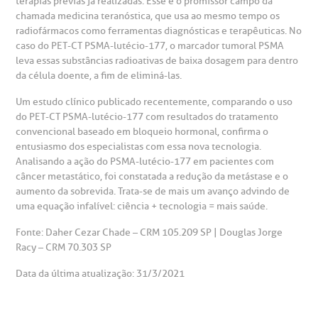
terapias prévias já realizadas. Esse é o promissor campo da
chamada medicina teranóstica, que usa ao mesmo tempo os
radiofármacos como ferramentas diagnósticas e terapêuticas. No
caso do PET-CT PSMA-lutécio-177, o marcador tumoral PSMA
leva essas substâncias radioativas de baixa dosagem para dentro
da célula doente, a fim de eliminá-las.
Um estudo clínico publicado recentemente, comparando o uso
do PET-CT PSMA-lutécio-177 com resultados do tratamento
convencional baseado em bloqueio hormonal, confirma o
entusiasmo dos especialistas com essa nova tecnologia.
Analisando a ação do PSMA-lutécio-177 em pacientes com
câncer metastático, foi constatada a redução da metástase e o
aumento da sobrevida. Trata-se de mais um avanço advindo de
uma equação infalível: ciência + tecnologia = mais saúde.
Fonte: Daher Cezar Chade – CRM 105.209 SP | Douglas Jorge
Racy – CRM 70.303 SP
Data da última atualização: 31/3/2021