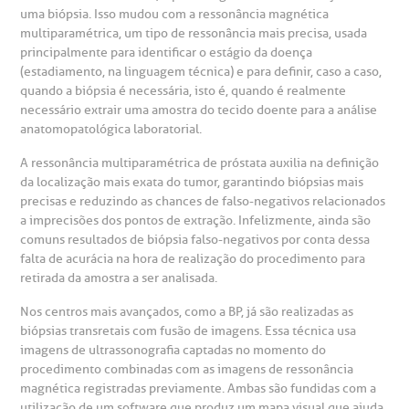
Teleinterconsulta
uma biópsia. Isso mudou com a ressonância magnética
BP Mirante
mprensa
olicitação de veracidade de atestado
multiparamétrica, um tipo de ressonância mais precisa, usada
principalmente para identificar o estágio da doença
(estadiamento, na linguagem técnica) e para definir, caso a caso,
otícias
ronto atendimento
quando a biópsia é necessária, isto é, quando é realmente
necessário extrair uma amostra do tecido doente para a análise
Centro de Doenças Autoimunes
anatomopatológica laboratorial.
ustentabilidade
onveniências
A ressonância multiparamétrica de próstata auxilia na definição
da localização mais exata do tumor, garantindo biópsias mais
Saiba mais
obre a BP
nternação/Cirurgia
precisas e reduzindo as chances de falso-negativos relacionados
a imprecisões dos pontos de extração. Infelizmente, ainda são
comuns resultados de biópsia falso-negativos por conta dessa
rabalhe Conosco
stacionamento
Endereço:
falta de acurácia na hora de realização do procedimento para
retirada da amostra a ser analisada.
R. Martiniano de Carvalho, 965
isitas de Benchmarking
úvidas frequentes
Nos centros mais avançados, como a BP, já são realizadas as
CEP: 01323-001 | Bela Vista
biópsias transretais com fusão de imagens. Essa técnica usa
São Paulo - SP
oluntariado
ospedagem
imagens de ultrassonografia captadas no momento do
procedimento combinadas com as imagens de ressonância
magnética registradas previamente. Ambas são fundidas com a
omitê de Bioética
limentação
utilização de um software que produz um mapa visual que ajuda