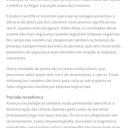
Clínica Medicina da Mulher
o médico a chegar à posição exata dos tumores.
anco de Sangue
Estudos científicos mostram que essa tecnologia aumentou a
eficácia de detecção dos cânceres clinicamente significativos,
isto é, aqueles mais perigosos. Além disso, os resultados desse
emodiálise
exame dão mais segurança quando registram biópsias negativas.
No campo das tendências, despontam também as biópsias de
próstata transperineais (através do períneo), que vêm mostrando
oação de órgãos
patamares de segurança mais elevados em relação às biópsias
Saiba mais
transretais.
inhas de cuidado
Outra novidade de ponta são os testes moleculares, que
permitem saber quem tem risco de desenvolver o câncer. Essas
Endereço:
chados e perdidos
informações também são úteis para colocar sob suspeita os
R. Colômbia, 332
falso-negativos obtidos por biópsias imprecisas.
CEP: 01438-000 | Jardim Paulista
Precisão terapêutica
São Paulo - SP
Avanços tecnológicos também estão permitindo identificar a
disseminação das células doentes pelo corpo do paciente
(metástases) logo nas fases iniciais. Os recursos disponíveis até
recentemente, como ultrassonografia, ressonância magnética,
tomografia computadorizada e cintilografia não mostravam esse