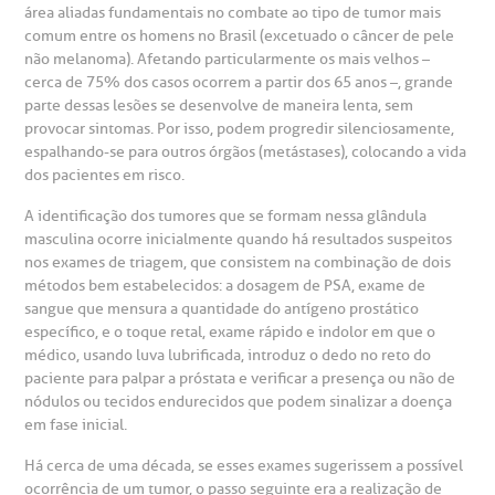
área aliadas fundamentais no combate ao tipo de tumor mais
gendamento de consultas e exames
UVIDORIA/SAC
ducação e Pesquisa
emodinâmica
entro de Oncologia e Hematologia
Hospital BP
comum entre os homens no Brasil (excetuado o câncer de pele
não melanoma). Afetando particularmente os mais velhos –
cerca de 75% dos casos ocorrem a partir dos 65 anos –, grande
heck-in antecipado
rea do médico
orários de atendimento
ardiologia
A BP conta com você para melhorar sempre a qualidade do
atendimento e dos serviços prestados.
parte dessas lesões se desenvolve de maneira lenta, sem
A Ouvidoria e SAC são canais para você, cliente da BP, tirar
provocar sintomas. Por isso, podem progredir silenciosamente,
suas dúvidas, registrar suas reclamações ou fazer elogios
esultados de exames
ódigo de conduta
uvidoria
entro de Excelência em Neurologia e
espalhando-se para outros órgãos (metástases), colocando a vida
relacionados ao nosso atendimento e aos nossos serviços.
dos pacientes em risco.
Horário de atendimento: 2ª a 6ª feira das 7h às 18h
eurocirurgia
eleconsulta
emonstrações Financeiras
rotocolo de Infarto SUS
A identificação dos tumores que se formam nessa glândula
AC:
Saiba mais
masculina ocorre inicialmente quando há resultados suspeitos
ediatria
nos exames de triagem, que consistem na combinação de dois
reparo de Exames
oação
orários de Visita
(11)
3505-1000
métodos bem estabelecidos: a dosagem de PSA, exame de
entro de Excelência em Ortopedia
sangue que mensura a quantidade do antígeno prostático
Endereço:
específico, e o toque retal, exame rápido e indolor em que o
statuto social da BP
ronto-socorro
UVIDORIA:
Rua Maestro Cardim, 769
médico, usando luva lubrificada, introduz o dedo no reto do
utras especialidades
paciente para palpar a próstata e verificar a presença ou não de
Telemedicina BP
ouvidoria@bp.org.br
CEP: 01323-001 | Bela Vista
nódulos ou tecidos endurecidos que podem sinalizar a doença
overnança corporativa
olicitação de cópia de prontuário médico
São Paulo - SP
em fase inicial.
Fale Conosco
Há cerca de uma década, se esses exames sugerissem a possível
mpacto social
olicitação de orçamento particular
ocorrência de um tumor, o passo seguinte era a realização de