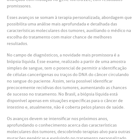
anco de Sangue
promissores.
Esses avanços se somam à terapia personalizada, abordagem que
emodiálise
possibilita uma análise mais aprofundada e detalhada das
características moleculares dos tumores, auxiliando o médico na
escolha do tratamento com maior chance de melhores
oação de órgãos
resultados.
Saiba mais
No campo de diagnósticos, a novidade mais promissora é a
inhas de cuidado
biópsia líquida. Esse exame, realizado a partir de uma amostra
simples de sangue, tem o potencial de permitir a identificação
Endereço:
chados e perdidos
de células cancerígenas ou traços do DNA do câncer circulando
R. Colômbia, 332
no sangue do paciente. Assim, seria possível identificar
precocemente recidivas dos tumores, aumentando as chances
CEP: 01438-000 | Jardim Paulista
de sucesso no tratamento. No Brasil, a biópsia líquida está
São Paulo - SP
disponível apenas em situações específicas para o câncer de
intestino e, atualmente, não é coberta pelos planos de saúde.
Os avanços devem se intensificar nos próximos anos,
aprofundando o conhecimento acerca das características
moleculares dos tumores, descobrindo terapias-alvo para outras
mutações genéticas e evoluindo no tratamento personalizado