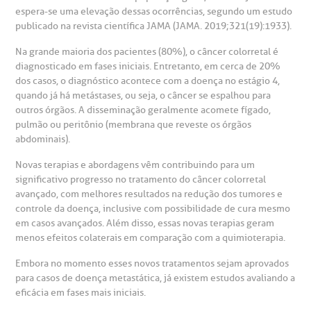
espera-se uma elevação dessas ocorrências, segundo um estudo
heck-in antecipado
rea do médico
orários de atendimento
ardiologia
A BP conta com você para melhorar sempre a qualidade do
publicado na revista científica JAMA (JAMA. 2019;321(19):1933).
atendimento e dos serviços prestados.
A Ouvidoria e SAC são canais para você, cliente da BP, tirar
Na grande maioria dos pacientes (80%), o câncer colorretal é
suas dúvidas, registrar suas reclamações ou fazer elogios
esultados de exames
ódigo de conduta
uvidoria
entro de Excelência em Neurologia e
diagnosticado em fases iniciais. Entretanto, em cerca de 20%
relacionados ao nosso atendimento e aos nossos serviços.
Horário de atendimento: 2ª a 6ª feira das 7h às 18h
dos casos, o diagnóstico acontece com a doença no estágio 4,
eurocirurgia
quando já há metástases, ou seja, o câncer se espalhou para
eleconsulta
emonstrações Financeiras
rotocolo de Infarto SUS
outros órgãos. A disseminação geralmente acomete fígado,
AC:
Saiba mais
ediatria
pulmão ou peritônio (membrana que reveste os órgãos
abdominais).
reparo de Exames
oação
orários de Visita
(11)
3505-1000
entro de Excelência em Ortopedia
Novas terapias e abordagens vêm contribuindo para um
Endereço:
significativo progresso no tratamento do câncer colorretal
statuto social da BP
ronto-socorro
UVIDORIA:
Rua Maestro Cardim, 769
avançado, com melhores resultados na redução dos tumores e
utras especialidades
controle da doença, inclusive com possibilidade de cura mesmo
Telemedicina BP
ouvidoria@bp.org.br
CEP: 01323-001 | Bela Vista
em casos avançados. Além disso, essas novas terapias geram
overnança corporativa
olicitação de cópia de prontuário médico
São Paulo - SP
menos efeitos colaterais em comparação com a quimioterapia.
Fale Conosco
Embora no momento esses novos tratamentos sejam aprovados
mpacto social
olicitação de orçamento particular
para casos de doença metastática, já existem estudos avaliando a
Teleinterconsulta
eficácia em fases mais iniciais.
BP Mirante
mprensa
olicitação de veracidade de atestado