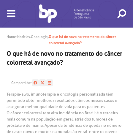
Home
Notícias
Oncologia
O que há de novo no tratamento do câncer
colorretal avançado?
O que há de novo no tratamento do câncer
BUSCA
CONSULTAS E EXAMES
ATENDIMENTO 24H
CONHEÇA AS UNIDADES
INSTITUCIONAL
NOSSOS SERVIÇOS
INFORMAÇÕES ÚTEIS
ESPECIALIDADES
colorretal avançado?
Compartilhe:
Terapia-alvo, imunoterapia e oncologia personalizada têm
permitido obter melhores resultados clínicos nesses casos e
assegurar melhor qualidade de vida para os pacientes.
O câncer colorretal tem alta incidência no Brasil: é o terceiro
mais comum na população em geral, atrás dos tumores de
gendamento de consultas e exames
UVIDORIA/SAC
ducação e Pesquisa
emodinâmica
entro de Oncologia e Hematologia
próstata e de mama. Apesar da tendência de queda no número
Hospital BP
de casos novos e mortes na população geral, entre os jovens