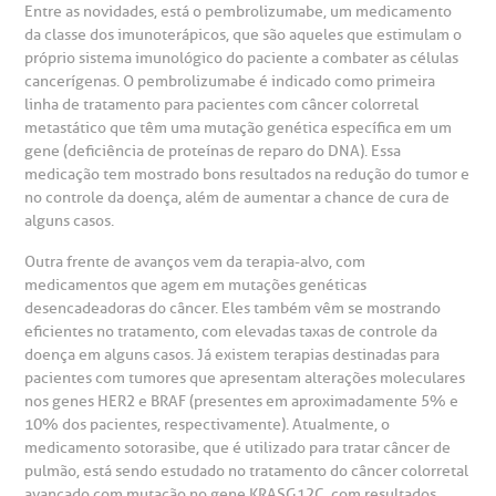
Entre as novidades, está o pembrolizumabe, um medicamento
da classe dos imunoterápicos, que são aqueles que estimulam o
otícias
ronto atendimento
próprio sistema imunológico do paciente a combater as células
cancerígenas. O pembrolizumabe é indicado como primeira
Centro de Doenças Autoimunes
linha de tratamento para pacientes com câncer colorretal
ustentabilidade
onveniências
metastático que têm uma mutação genética específica em um
gene (deficiência de proteínas de reparo do DNA). Essa
Saiba mais
medicação tem mostrado bons resultados na redução do tumor e
obre a BP
nternação/Cirurgia
no controle da doença, além de aumentar a chance de cura de
alguns casos.
rabalhe Conosco
stacionamento
Endereço:
Outra frente de avanços vem da terapia-alvo, com
medicamentos que agem em mutações genéticas
R. Martiniano de Carvalho, 965
desencadeadoras do câncer. Eles também vêm se mostrando
isitas de Benchmarking
úvidas frequentes
eficientes no tratamento, com elevadas taxas de controle da
CEP: 01323-001 | Bela Vista
doença em alguns casos. Já existem terapias destinadas para
São Paulo - SP
oluntariado
ospedagem
pacientes com tumores que apresentam alterações moleculares
nos genes HER2 e BRAF (presentes em aproximadamente 5% e
10% dos pacientes, respectivamente). Atualmente, o
omitê de Bioética
limentação
medicamento sotorasibe, que é utilizado para tratar câncer de
Clínica Medicina da Mulher
pulmão, está sendo estudado no tratamento do câncer colorretal
avançado com mutação no gene KRASG12C, com resultados