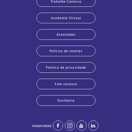
Trabalhe Conosco
Academia Virtual
Associados
Política de cookies
Política de privacidade
Fale conosco
Ouvidoria
NOSSAS REDES:
echar
echar
echar
echar
echar
echar
echar
echar