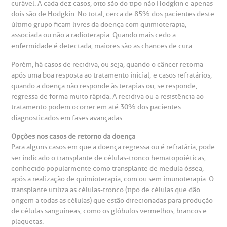
curável. A cada dez casos, oito são do tipo não Hodgkin e apenas
heck-in antecipado
rea do médico
orários de atendimento
ardiologia
A BP conta com você para melhorar sempre a qualidade do
dois são de Hodgkin. No total, cerca de 85% dos pacientes deste
atendimento e dos serviços prestados.
A Ouvidoria e SAC são canais para você, cliente da BP, tirar
último grupo ficam livres da doença com quimioterapia,
suas dúvidas, registrar suas reclamações ou fazer elogios
associada ou não a radioterapia. Quando mais cedo a
esultados de exames
ódigo de conduta
uvidoria
entro de Excelência em Neurologia e
relacionados ao nosso atendimento e aos nossos serviços.
enfermidade é detectada, maiores são as chances de cura.
Horário de atendimento: 2ª a 6ª feira das 7h às 18h
eurocirurgia
Porém, há casos de recidiva, ou seja, quando o câncer retorna
eleconsulta
emonstrações Financeiras
rotocolo de Infarto SUS
AC:
Saiba mais
após uma boa resposta ao tratamento inicial; e casos refratários,
ediatria
quando a doença não responde às terapias ou, se responde,
reparo de Exames
oação
orários de Visita
(11)
3505-1000
regressa de forma muito rápida. A recidiva ou a resistência ao
tratamento podem ocorrer em até 30% dos pacientes
entro de Excelência em Ortopedia
Endereço:
diagnosticados em fases avançadas.
statuto social da BP
ronto-socorro
UVIDORIA:
Rua Maestro Cardim, 769
Opções nos casos de retorno da doença
utras especialidades
Telemedicina BP
ouvidoria@bp.org.br
Para alguns casos em que a doença regressa ou é refratária, pode
CEP: 01323-001 | Bela Vista
overnança corporativa
olicitação de cópia de prontuário médico
ser indicado o transplante de células-tronco hematopoiéticas,
São Paulo - SP
conhecido popularmente como transplante de medula óssea,
após a realização de quimioterapia, com ou sem imunoterapia. O
Fale Conosco
mpacto social
olicitação de orçamento particular
transplante utiliza as células-tronco (tipo de células que dão
origem a todas as células) que estão direcionadas para produção
Teleinterconsulta
BP Mirante
de células sanguíneas, como os glóbulos vermelhos, brancos e
mprensa
olicitação de veracidade de atestado
plaquetas.