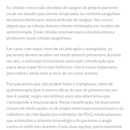
As células-tronco são extraídas do sangue do próprio paciente
otícias
ronto atendimento
ou de um doador para serem reinjetadas na corrente sanguínea
Centro de Doenças Autoimunes
da mesma forma que uma transfusão de sangue. Isto ocorre
ustentabilidade
onveniências
depois que as células doentes foram eliminadas em sessões de
quimioterapia. Essas células retornam para a medula óssea e
produzem novas células sanguíneas.
Saiba mais
obre a BP
nternação/Cirurgia
Em casos com maior risco de recaída após o transplante, os
pacientes devem receber um medicamento preventivo durante
rabalhe Conosco
stacionamento
Endereço:
um ano, o anticorpo monoclonal associado a medicação que
ataca alvos específicos dos linfócitos. Isso é muito importante
R. Martiniano de Carvalho, 965
para reduzir ainda mais o risco de um novo retorno.
isitas de Benchmarking
úvidas frequentes
CEP: 01323-001 | Bela Vista
Para pacientes que não podem fazer o transplante, além de
São Paulo - SP
quimioterapia (que é menos eficaz do que da primeira vez em
oluntariado
ospedagem
que é usada), surgiu nos últimos anos uma alternativa que
corresponde à imunoterapia. Nesta classificação, há duas novas
classes de medicações: os já citados anticorpos monoclonais e os
omitê de Bioética
limentação
Clínica Medicina da Mulher
inibidores de checkpoint (ou inibidores de PD1), medicamentos
que estimulam o sistema imunológico do paciente a reagir
anco de Sangue
contra os linfócitos doentes. Essas duas opções, particularmente