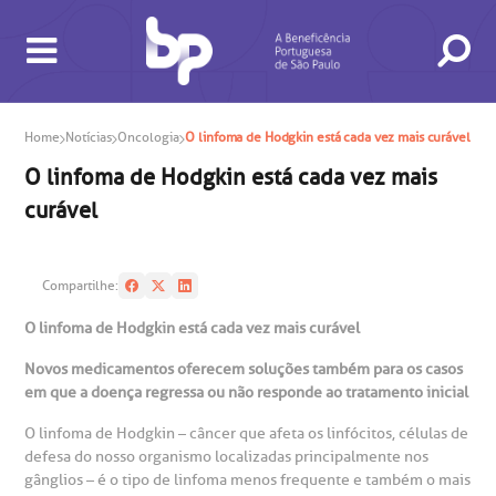
Home
Notícias
Oncologia
O linfoma de Hodgkin está cada vez mais curável
O linfoma de Hodgkin está cada vez mais
curável
BUSCA
CONSULTAS E EXAMES
ATENDIMENTO 24H
CONHEÇA AS UNIDADES
INSTITUCIONAL
NOSSOS SERVIÇOS
INFORMAÇÕES ÚTEIS
ESPECIALIDADES
Compartilhe:
O linfoma de Hodgkin está cada vez mais curável
Novos medicamentos oferecem soluções também para os casos
em que a doença regressa ou não responde ao tratamento inicial
O linfoma de Hodgkin – câncer que afeta os linfócitos, células de
gendamento de consultas e exames
UVIDORIA/SAC
ducação e Pesquisa
emodinâmica
entro de Oncologia e Hematologia
Hospital BP
defesa do nosso organismo localizadas principalmente nos
gânglios – é o tipo de linfoma menos frequente e também o mais