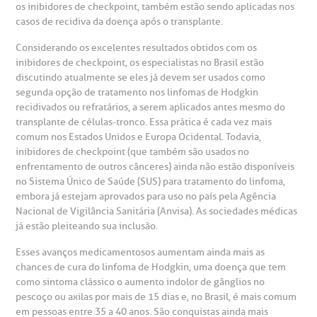
os inibidores de checkpoint, também estão sendo aplicadas nos
casos de recidiva da doença após o transplante.
emodiálise
Considerando os excelentes resultados obtidos com os
inibidores de checkpoint, os especialistas no Brasil estão
oação de órgãos
discutindo atualmente se eles já devem ser usados como
Saiba mais
segunda opção de tratamento nos linfomas de Hodgkin
recidivados ou refratários, a serem aplicados antes mesmo do
inhas de cuidado
transplante de células-tronco. Essa prática é cada vez mais
comum nos Estados Unidos e Europa Ocidental. Todavia,
Endereço:
inibidores de checkpoint (que também são usados no
chados e perdidos
enfrentamento de outros cânceres) ainda não estão disponíveis
R. Colômbia, 332
no Sistema Único de Saúde (SUS) para tratamento do linfoma,
CEP: 01438-000 | Jardim Paulista
embora já estejam aprovados para uso no país pela Agência
São Paulo - SP
Nacional de Vigilância Sanitária (Anvisa). As sociedades médicas
já estão pleiteando sua inclusão.
Esses avanços medicamentosos aumentam ainda mais as
chances de cura do linfoma de Hodgkin, uma doença que tem
como sintoma clássico o aumento indolor de gânglios no
pescoço ou axilas por mais de 15 dias e, no Brasil, é mais comum
em pessoas entre 35 a 40 anos. São conquistas ainda mais