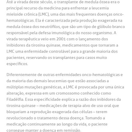
Até a virada deste século, o transplante de medula óssea era o
gendamento de consultas e exames
UVIDORIA/SAC
ducação e Pesquisa
emodinâmica
entro de Oncologia e Hematologia
principal recurso da medicina para enfrentar a leucemia
Hospital BP
mieloide crônica (LMC), uma das mais frequentes doenças onco-
hematológicas. Ela é caracterizada pela produção exagerada na
heck-in antecipado
rea do médico
orários de atendimento
ardiologia
A BP conta com você para melhorar sempre a qualidade do
medula óssea dos neutrófilos, que são um tipo de glóbulo branco
atendimento e dos serviços prestados.
responsável pela defesa imunológica do nosso organismo. A
A Ouvidoria e SAC são canais para você, cliente da BP, tirar
suas dúvidas, registrar suas reclamações ou fazer elogios
virada terapêutica veio em 2001 com o lançamento dos
esultados de exames
ódigo de conduta
uvidoria
entro de Excelência em Neurologia e
relacionados ao nosso atendimento e aos nossos serviços.
inibidores da tirosina quinase, medicamentos que tornaram a
Horário de atendimento: 2ª a 6ª feira das 7h às 18h
eurocirurgia
LMC uma enfermidade controlável para a grande maioria dos
eleconsulta
emonstrações Financeiras
rotocolo de Infarto SUS
pacientes, reservando os transplantes para casos muito
AC:
Saiba mais
específicos.
ediatria
reparo de Exames
oação
orários de Visita
(11)
3505-1000
Diferentemente de outras enfermidades onco-hematológicas e
da maioria das demais leucemias que estão associadas a
entro de Excelência em Ortopedia
Endereço:
múltiplas mutações genéticas, a LMC é provocada por uma única
statuto social da BP
ronto-socorro
UVIDORIA:
alteração, expressa em um cromossomo conhecido como
Rua Maestro Cardim, 769
utras especialidades
Filadélfia. Essa especificidade explica a razão dos inibidores da
Telemedicina BP
ouvidoria@bp.org.br
tirosina quinase – medicações de terapia-alvo de uso oral que
CEP: 01323-001 | Bela Vista
overnança corporativa
olicitação de cópia de prontuário médico
bloqueiam a reprodução exagerada das células – terem
São Paulo - SP
revolucionado o tratamento dessa doença. Tomando a
Fale Conosco
medicação continuamente ao longo da vida, o paciente
mpacto social
olicitação de orçamento particular
consegue manter a doença em remissão.