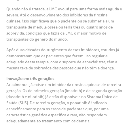
Teleinterconsulta
BP Mirante
Quando não é tratada, a LMC evolui para uma forma mais aguda e
mprensa
olicitação de veracidade de atestado
severa. Até o desenvolvimento dos inibidores da tirosina
quinase, isso significava que o paciente ou se submetia a um
otícias
ronto atendimento
transplante de medula óssea ou teria três ou quatro anos de
sobrevida, condição que fazia da LMC o maior motivo de
Centro de Doenças Autoimunes
transplantes do gênero do mundo.
ustentabilidade
onveniências
Após duas décadas do surgimento desses inibidores, estudos já
demonstraram que os pacientes que fazem uso regular e
Saiba mais
obre a BP
nternação/Cirurgia
adequado dessa terapia, com o suporte de especialistas, têm a
mesma taxa de sobrevida das pessoas que não têm a doença.
rabalhe Conosco
stacionamento
Inovação em três gerações
Endereço:
Atualmente, já existe um inibidor da tirosina quinase de terceira
R. Martiniano de Carvalho, 965
geração. Os de primeira geração (imatinib) e de segunda geração
isitas de Benchmarking
úvidas frequentes
(dasatinib e nilotinib) já estão disponíveis no Sistema Único de
CEP: 01323-001 | Bela Vista
Saúde (SUS). De terceira geração, o ponatinib é indicado
São Paulo - SP
especificamente para os casos de pacientes que, por uma
oluntariado
ospedagem
característica genética específica e rara, não respondem
adequadamente ao tratamento com os demais.
omitê de Bioética
limentação