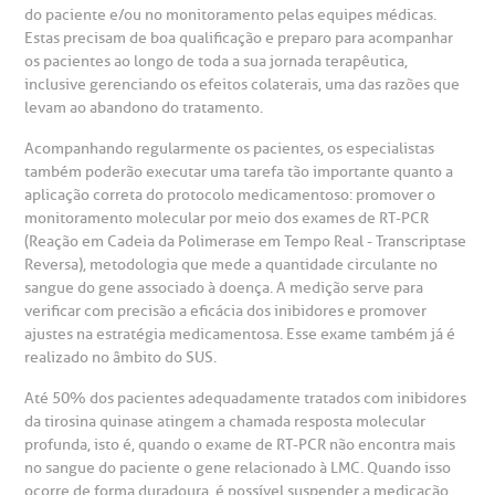
do paciente e/ou no monitoramento pelas equipes médicas.
Estas precisam de boa qualificação e preparo para acompanhar
os pacientes ao longo de toda a sua jornada terapêutica,
inclusive gerenciando os efeitos colaterais, uma das razões que
levam ao abandono do tratamento.
Acompanhando regularmente os pacientes, os especialistas
também poderão executar uma tarefa tão importante quanto a
aplicação correta do protocolo medicamentoso: promover o
monitoramento molecular por meio dos exames de RT-PCR
(Reação em Cadeia da Polimerase em Tempo Real - Transcriptase
Reversa), metodologia que mede a quantidade circulante no
sangue do gene associado à doença. A medição serve para
verificar com precisão a eficácia dos inibidores e promover
ajustes na estratégia medicamentosa. Esse exame também já é
realizado no âmbito do SUS.
Até 50% dos pacientes adequadamente tratados com inibidores
da tirosina quinase atingem a chamada resposta molecular
profunda, isto é, quando o exame de RT-PCR não encontra mais
no sangue do paciente o gene relacionado à LMC. Quando isso
ocorre de forma duradoura, é possível suspender a medicação,