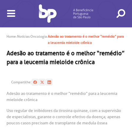
Home
Notícias
Oncologia
Adesão ao tratamento é o melhor “remédio” para
a leucemia mieloide crônica
Adesão ao tratamento é o melhor “remédio”
para a leucemia mieloide crônica
BUSCA
CONSULTAS E EXAMES
ATENDIMENTO 24H
CONHEÇA AS UNIDADES
INSTITUCIONAL
NOSSOS SERVIÇOS
INFORMAÇÕES ÚTEIS
ESPECIALIDADES
Compartilhe:
Adesão ao tratamento é o melhor “remédio” para a leucemia
mieloide crônica
Uso regular de inibidores da tirosina quinase, com a supervisão
de especialistas, garante o controle efetivo da doença; apenas
poucos casos precisam de transplante de medula óssea