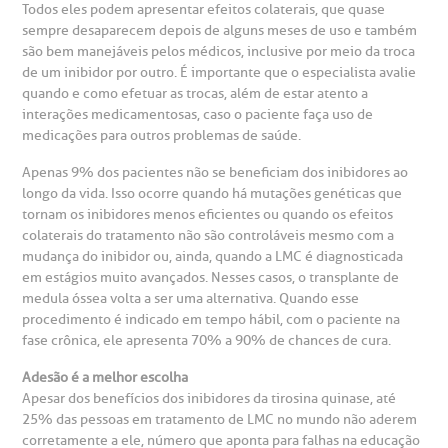
Todos eles podem apresentar efeitos colaterais, que quase
Clínica Medicina da Mulher
sempre desaparecem depois de alguns meses de uso e também
são bem manejáveis pelos médicos, inclusive por meio da troca
anco de Sangue
de um inibidor por outro. É importante que o especialista avalie
quando e como efetuar as trocas, além de estar atento a
emodiálise
interações medicamentosas, caso o paciente faça uso de
medicações para outros problemas de saúde.
oação de órgãos
Apenas 9% dos pacientes não se beneficiam dos inibidores ao
Saiba mais
longo da vida. Isso ocorre quando há mutações genéticas que
tornam os inibidores menos eficientes ou quando os efeitos
inhas de cuidado
colaterais do tratamento não são controláveis mesmo com a
mudança do inibidor ou, ainda, quando a LMC é diagnosticada
Endereço:
em estágios muito avançados. Nesses casos, o transplante de
chados e perdidos
medula óssea volta a ser uma alternativa. Quando esse
R. Colômbia, 332
procedimento é indicado em tempo hábil, com o paciente na
fase crônica, ele apresenta 70% a 90% de chances de cura.
CEP: 01438-000 | Jardim Paulista
São Paulo - SP
Adesão é a melhor escolha
Apesar dos benefícios dos inibidores da tirosina quinase, até
25% das pessoas em tratamento de LMC no mundo não aderem
corretamente a ele, número que aponta para falhas na educação