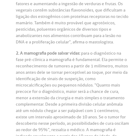
mprensa
olicitação de veracidade de atestado
fatores e aumentando a ingestão de verduras e frutas. Os
vegetais contêm substâncias flavonoides, que dificultam a
ligação dos estrogênios com proteínas receptoras no tecido
otícias
ronto atendimento
mamário. Também é muito provável que agrotóxicos,
Centro de Doenças Autoimunes
pesticidas, poluentes orgânicos de diversos tipos e
ustentabilidade
onveniências
anabolizantes nos alimentos contribuam para a lesão no
DNA e a proliferação celular”, afirma o mastologista.
Saiba mais
obre a BP
nternação/Cirurgia
2. A mamografia pode salvar vidas:
para o diagnóstico na
fase pré-clínica a mamografia é fundamental. Ela permite o
reconhecimento de tumores a partir de 1 milímetro, muitos
rabalhe Conosco
stacionamento
anos antes dele se tornar perceptível ao toque, por meio da
Endereço:
identificação de sinais de suspeição, como
R. Martiniano de Carvalho, 965
microcalcificações ou pequenos nódulos. “Quanto mais
isitas de Benchmarking
úvidas frequentes
precoce for o diagnóstico, maior será a chance de cura,
CEP: 01323-001 | Bela Vista
menor a extensão da cirurgia e mais simples o tratamento
São Paulo - SP
complementar. Desde a primeira divisão celular anômala
oluntariado
ospedagem
até um nódulo chegar a ser palpável com 1 centímetro,
existe um intervalo aproximado de 10 anos. Se o tumor for
descoberto nesse período, as possibilidades de cura oscilam
omitê de Bioética
limentação
Clínica Medicina da Mulher
ao redor de 95%”, ressalta o médico. A mamografia é