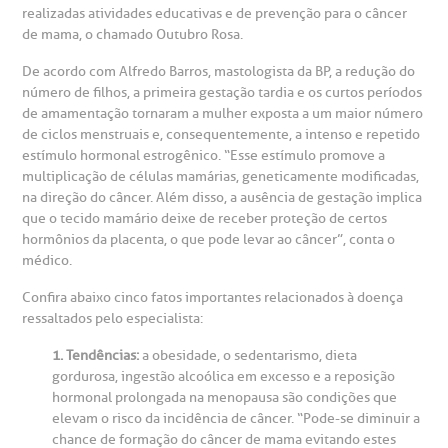
realizadas atividades educativas e de prevenção para o câncer
de mama, o chamado Outubro Rosa.
heck-in antecipado
rea do médico
orários de atendimento
ardiologia
A BP conta com você para melhorar sempre a qualidade do
atendimento e dos serviços prestados.
De acordo com Alfredo Barros, mastologista da BP, a redução do
A Ouvidoria e SAC são canais para você, cliente da BP, tirar
número de filhos, a primeira gestação tardia e os curtos períodos
suas dúvidas, registrar suas reclamações ou fazer elogios
esultados de exames
ódigo de conduta
uvidoria
entro de Excelência em Neurologia e
relacionados ao nosso atendimento e aos nossos serviços.
de amamentação tornaram a mulher exposta a um maior número
Horário de atendimento: 2ª a 6ª feira das 7h às 18h
eurocirurgia
de ciclos menstruais e, consequentemente, a intenso e repetido
estímulo hormonal estrogênico. “Esse estímulo promove a
eleconsulta
emonstrações Financeiras
rotocolo de Infarto SUS
AC:
Saiba mais
multiplicação de células mamárias, geneticamente modificadas,
ediatria
na direção do câncer. Além disso, a ausência de gestação implica
reparo de Exames
oação
orários de Visita
que o tecido mamário deixe de receber proteção de certos
(11)
3505-1000
hormônios da placenta, o que pode levar ao câncer”, conta o
entro de Excelência em Ortopedia
Endereço:
médico.
statuto social da BP
ronto-socorro
UVIDORIA:
Rua Maestro Cardim, 769
Confira abaixo cinco fatos importantes relacionados à doença
utras especialidades
Telemedicina BP
ressaltados pelo especialista:
ouvidoria@bp.org.br
CEP: 01323-001 | Bela Vista
overnança corporativa
olicitação de cópia de prontuário médico
São Paulo - SP
1. Tendências:
a obesidade, o sedentarismo, dieta
gordurosa, ingestão alcoólica em excesso e a reposição
Fale Conosco
mpacto social
olicitação de orçamento particular
hormonal prolongada na menopausa são condições que
elevam o risco da incidência de câncer. “Pode-se diminuir a
Teleinterconsulta
BP Mirante
chance de formação do câncer de mama evitando estes