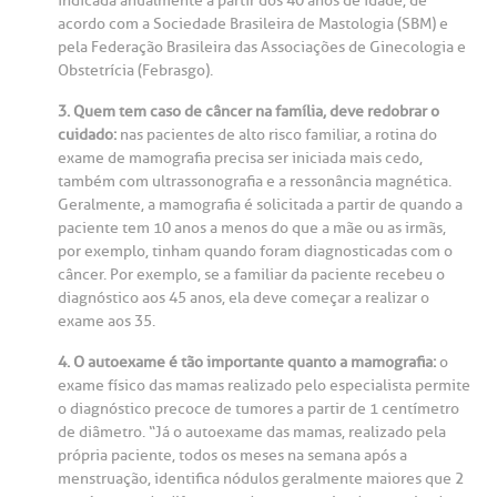
indicada anualmente a partir dos 40 anos de idade, de
anco de Sangue
acordo com a Sociedade Brasileira de Mastologia (SBM) e
pela Federação Brasileira das Associações de Ginecologia e
Obstetrícia (Febrasgo).
emodiálise
3. Quem tem caso de câncer na família, deve redobrar o
cuidado:
nas pacientes de alto risco familiar, a rotina do
oação de órgãos
exame de mamografia precisa ser iniciada mais cedo,
Saiba mais
também com ultrassonografia e a ressonância magnética.
Geralmente, a mamografia é solicitada a partir de quando a
inhas de cuidado
paciente tem 10 anos a menos do que a mãe ou as irmãs,
por exemplo, tinham quando foram diagnosticadas com o
Endereço:
câncer. Por exemplo, se a familiar da paciente recebeu o
chados e perdidos
R. Colômbia, 332
diagnóstico aos 45 anos, ela deve começar a realizar o
exame aos 35.
CEP: 01438-000 | Jardim Paulista
4. O autoexame é tão importante quanto a mamografia:
o
São Paulo - SP
exame físico das mamas realizado pelo especialista permite
o diagnóstico precoce de tumores a partir de 1 centímetro
de diâmetro. “Já o autoexame das mamas, realizado pela
própria paciente, todos os meses na semana após a
menstruação, identifica nódulos geralmente maiores que 2