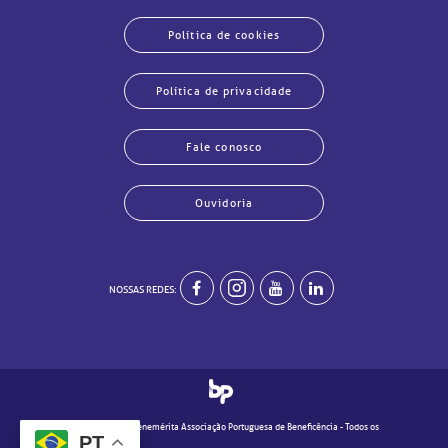
Política de cookies
Política de privacidade
Fale conosco
Ouvidoria
echar
echar
echar
echar
echar
echar
echar
echar
NOSSAS REDES:
© 2020 - Real e Benemérita Associação Portuguesa de Beneficência - Todos os
PT