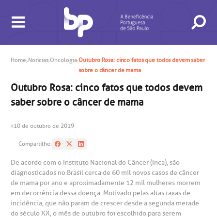
Home
Notícias
Oncologia
Outubro Rosa: cinco fatos que todos devem saber
sobre o câncer de mama
Outubro Rosa: cinco fatos que todos devem
BUSCA
CONSULTAS E EXAMES
ATENDIMENTO 24H
CONHEÇA AS UNIDADES
INSTITUCIONAL
NOSSOS SERVIÇOS
INFORMAÇÕES ÚTEIS
ESPECIALIDADES
saber sobre o câncer de mama
10 de outubro de 2019
Compartilhe:
De acordo com o Instituto Nacional do Câncer (Inca), são
diagnosticados no Brasil cerca de 60 mil novos casos de câncer
de mama por ano e aproximadamente 12 mil mulheres morrem
em decorrência dessa doença. Motivado pelas altas taxas de
incidência, que não param de crescer desde a segunda metade
gendamento de consultas e exames
UVIDORIA/SAC
ducação e Pesquisa
emodinâmica
entro de Oncologia e Hematologia
do século XX, o mês de outubro foi escolhido para serem
Hospital BP