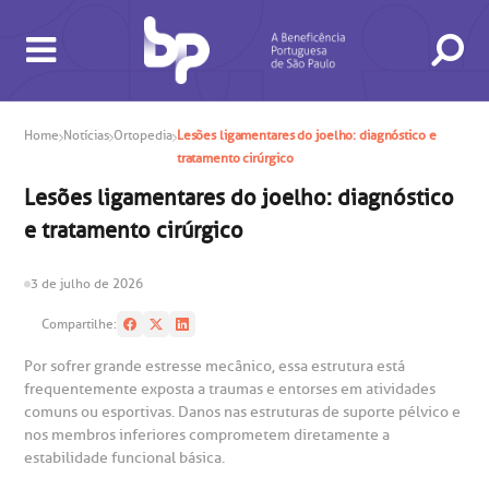
Home
Notícias
Ortopedia
Lesões ligamentares do joelho: diagnóstico e
tratamento cirúrgico
Lesões ligamentares do joelho: diagnóstico
e tratamento cirúrgico
3 de julho de 2026
BUSCA
CONSULTAS E EXAMES
ATENDIMENTO 24H
CONHEÇA AS UNIDADES
INSTITUCIONAL
NOSSOS SERVIÇOS
INFORMAÇÕES ÚTEIS
ESPECIALIDADES
Compartilhe:
Por sofrer grande estresse mecânico, essa estrutura está
frequentemente exposta a traumas e entorses em atividades
comuns ou esportivas. Danos nas estruturas de suporte pélvico e
nos membros inferiores comprometem diretamente a
estabilidade funcional básica.