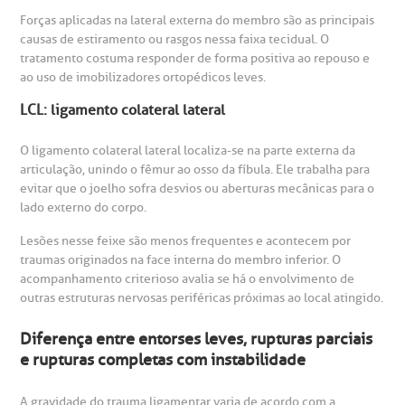
R. Martiniano de Carvalho, 965
Forças aplicadas na lateral externa do membro são as principais
isitas de Benchmarking
úvidas frequentes
causas de estiramento ou rasgos nessa faixa tecidual. O
CEP: 01323-001 | Bela Vista
tratamento costuma responder de forma positiva ao repouso e
São Paulo - SP
ao uso de imobilizadores ortopédicos leves.
oluntariado
ospedagem
LCL: ligamento colateral lateral
omitê de Bioética
limentação
Clínica Medicina da Mulher
O ligamento colateral lateral localiza-se na parte externa da
articulação, unindo o fêmur ao osso da fíbula. Ele trabalha para
anco de Sangue
evitar que o joelho sofra desvios ou aberturas mecânicas para o
lado externo do corpo.
emodiálise
Lesões nesse feixe são menos frequentes e acontecem por
traumas originados na face interna do membro inferior. O
acompanhamento criterioso avalia se há o envolvimento de
oação de órgãos
outras estruturas nervosas periféricas próximas ao local atingido.
Saiba mais
Diferença entre entorses leves, rupturas parciais
inhas de cuidado
e rupturas completas com instabilidade
Endereço:
chados e perdidos
A gravidade do trauma ligamentar varia de acordo com a