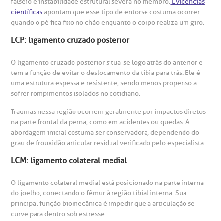
falseio e instabilidade estrutural severa no membro.
Evidências
statuto social da BP
ronto-socorro
UVIDORIA:
científicas
apontam que esse tipo de entorse costuma ocorrer
Rua Maestro Cardim, 769
utras especialidades
quando o pé fica fixo no chão enquanto o corpo realiza um giro.
Telemedicina BP
ouvidoria@bp.org.br
CEP: 01323-001 | Bela Vista
overnança corporativa
olicitação de cópia de prontuário médico
LCP: ligamento cruzado posterior
São Paulo - SP
Fale Conosco
O ligamento cruzado posterior situa-se logo atrás do anterior e
mpacto social
olicitação de orçamento particular
tem a função de evitar o deslocamento da tíbia para trás. Ele é
Teleinterconsulta
uma estrutura espessa e resistente, sendo menos propenso a
BP Mirante
sofrer rompimentos isolados no cotidiano.
mprensa
olicitação de veracidade de atestado
Traumas nessa região ocorrem geralmente por impactos diretos
na parte frontal da perna, como em acidentes ou quedas. A
otícias
ronto atendimento
abordagem inicial costuma ser conservadora, dependendo do
Centro de Doenças Autoimunes
grau de frouxidão articular residual verificado pelo especialista.
ustentabilidade
onveniências
LCM: ligamento colateral medial
Saiba mais
obre a BP
nternação/Cirurgia
O ligamento colateral medial está posicionado na parte interna
do joelho, conectando o fêmur à região tibial interna. Sua
principal função biomecânica é impedir que a articulação se
rabalhe Conosco
stacionamento
Endereço:
curve para dentro sob estresse.