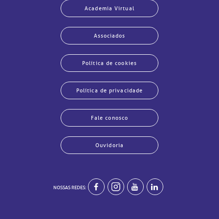
Academia Virtual
Associados
Política de cookies
Política de privacidade
Fale conosco
echar
echar
echar
echar
echar
echar
echar
echar
Ouvidoria
NOSSAS REDES: