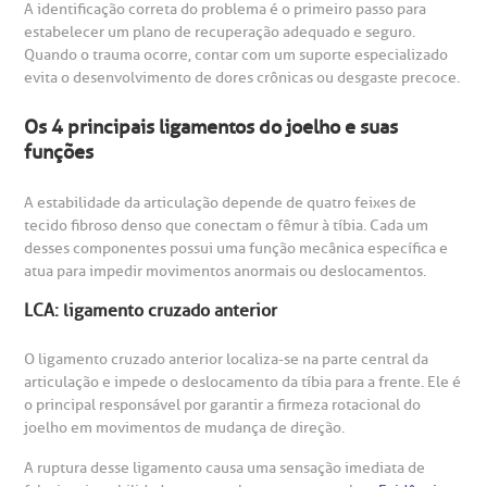
A identificação correta do problema é o primeiro passo para
estabelecer um plano de recuperação adequado e seguro.
Quando o trauma ocorre, contar com um suporte especializado
evita o desenvolvimento de dores crônicas ou desgaste precoce.
Os 4 principais ligamentos do joelho e suas
funções
gendamento de consultas e exames
UVIDORIA/SAC
ducação e Pesquisa
emodinâmica
entro de Oncologia e Hematologia
Hospital BP
A estabilidade da articulação depende de quatro feixes de
tecido fibroso denso que conectam o fêmur à tíbia. Cada um
desses componentes possui uma função mecânica específica e
heck-in antecipado
rea do médico
orários de atendimento
ardiologia
A BP conta com você para melhorar sempre a qualidade do
atua para impedir movimentos anormais ou deslocamentos.
atendimento e dos serviços prestados.
A Ouvidoria e SAC são canais para você, cliente da BP, tirar
suas dúvidas, registrar suas reclamações ou fazer elogios
LCA: ligamento cruzado anterior
esultados de exames
ódigo de conduta
uvidoria
entro de Excelência em Neurologia e
relacionados ao nosso atendimento e aos nossos serviços.
Horário de atendimento: 2ª a 6ª feira das 7h às 18h
eurocirurgia
O ligamento cruzado anterior localiza-se na parte central da
eleconsulta
emonstrações Financeiras
rotocolo de Infarto SUS
articulação e impede o deslocamento da tíbia para a frente. Ele é
AC:
Saiba mais
o principal responsável por garantir a firmeza rotacional do
ediatria
joelho em movimentos de mudança de direção.
reparo de Exames
oação
orários de Visita
(11)
3505-1000
A ruptura desse ligamento causa uma sensação imediata de
entro de Excelência em Ortopedia
Endereço: