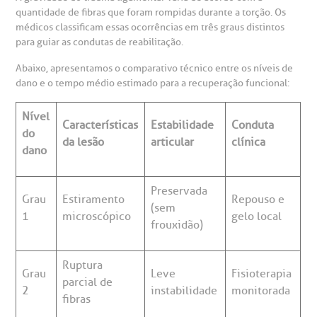
R. Colômbia, 332
quantidade de fibras que foram rompidas durante a torção. Os
médicos classificam essas ocorrências em três graus distintos
CEP: 01438-000 | Jardim Paulista
para guiar as condutas de reabilitação.
São Paulo - SP
Abaixo, apresentamos o comparativo técnico entre os níveis de
dano e o tempo médio estimado para a recuperação funcional:
Nível
Características
Estabilidade
Conduta
do
da lesão
articular
clínica
dano
Preservada
Grau
Estiramento
Repouso e
(sem
1
microscópico
gelo local
frouxidão)
Ruptura
Grau
Leve
Fisioterapia
parcial de
2
instabilidade
monitorada
fibras