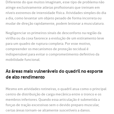
Diferente do que muitos imaginam, esse tipo de problema não
atinge exclusivamente atletas profissionais que treinam em
níveis extremos de intensidade física. Atividades simples do dia
a dia, como levantar um objeto pesado de forma incorreta ou
mudar de direção rapidamente, podem lesionar a musculatura.
Negligenciar os primeiros sinais de desconforto na região da
virilha ou da coxa favorece a evolução de um estiramento leve
para um quadro de ruptura completa. Por esse motivo,
compreender os mecanismos de proteção tecidual é
indispensável para evitar o comprometimento definitivo da
mobilidade funcional.
As áreas mais vulneráveis do quadril no esporte
gendamento de consultas e exames
UVIDORIA/SAC
ducação e Pesquisa
emodinâmica
entro de Oncologia e Hematologia
de alto rendimento
Hospital BP
Mesmo em atividades rotineiras, o quadril atua como o principal
heck-in antecipado
rea do médico
orários de atendimento
ardiologia
A BP conta com você para melhorar sempre a qualidade do
centro de distribuição de carga mecânica entre o tronco e os
atendimento e dos serviços prestados.
A Ouvidoria e SAC são canais para você, cliente da BP, tirar
membros inferiores. Quando essa articulação é submetida a
suas dúvidas, registrar suas reclamações ou fazer elogios
esultados de exames
ódigo de conduta
uvidoria
entro de Excelência em Neurologia e
forças de tração excessivas sem o devido preparo muscular,
relacionados ao nosso atendimento e aos nossos serviços.
certas áreas tornam-se altamente suscetíveis a danos.
Horário de atendimento: 2ª a 6ª feira das 7h às 18h
eurocirurgia