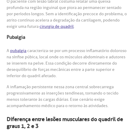
O paciente com lesão labral costuma relatar uma queixa
profunda na região inguinal que piora ao permanecer sentado
Saiba mais
obre a BP
nternação/Cirurgia
por períodos longos. Sem a identificação precoce do problema, o
atrito contínuo acelera a degradação da cartilagem, podendo
exigir uma futura
cirurgia de quadril
.
rabalhe Conosco
stacionamento
Endereço:
Pubalgia
R. Martiniano de Carvalho, 965
isitas de Benchmarking
úvidas frequentes
A
pubalgia
caracteriza-se por um processo inflamatório doloroso
CEP: 01323-001 | Bela Vista
na sínfise púbica, local onde os músculos abdominais e adutores
São Paulo - SP
oluntariado
ospedagem
se inserem na pelve. Essa condição decorre diretamente do
desequilíbrio de forças mecânicas entre a parte superior e
inferior do quadril afetado.
omitê de Bioética
limentação
Clínica Medicina da Mulher
A inflamação persistente nessa zona central sobrecarrega
progressivamente as inserções tendíneas, tornando o tecido
anco de Sangue
menos tolerante às cargas diárias. Esse cenário exige
acompanhamento médico para o retorno às atividades.
emodiálise
Diferença entre lesões musculares do quadril de
graus 1, 2 e 3
oação de órgãos