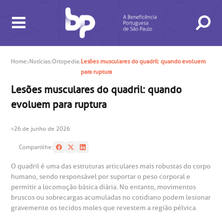
Home
Notícias
Ortopedia
Lesões musculares do quadril: quando evoluem
para ruptura
Lesões musculares do quadril: quando
evoluem para ruptura
26 de junho de 2026
Compartilhe:
O quadril é uma das estruturas articulares mais robustas do corpo
humano, sendo responsável por suportar o peso corporal e
BUSCA
CONSULTAS E EXAMES
ATENDIMENTO 24H
CONHEÇA AS UNIDADES
INSTITUCIONAL
NOSSOS SERVIÇOS
INFORMAÇÕES ÚTEIS
ESPECIALIDADES
permitir a locomoção básica diária. No entanto, movimentos
bruscos ou sobrecargas acumuladas no cotidiano podem lesionar
gravemente os tecidos moles que revestem a região pélvica.