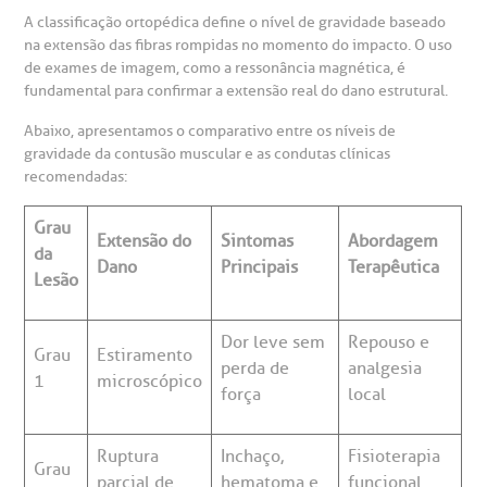
Saiba mais
A classificação ortopédica define o nível de gravidade baseado
na extensão das fibras rompidas no momento do impacto. O uso
inhas de cuidado
de exames de imagem, como a ressonância magnética, é
fundamental para confirmar a extensão real do dano estrutural.
Endereço:
chados e perdidos
Abaixo, apresentamos o comparativo entre os níveis de
R. Colômbia, 332
gravidade da contusão muscular e as condutas clínicas
recomendadas:
CEP: 01438-000 | Jardim Paulista
São Paulo - SP
Grau
Extensão do
Sintomas
Abordagem
da
Dano
Principais
Terapêutica
Lesão
Dor leve sem
Repouso e
Grau
Estiramento
perda de
analgesia
1
microscópico
força
local
Ruptura
Inchaço,
Fisioterapia
Grau
parcial de
hematoma e
funcional