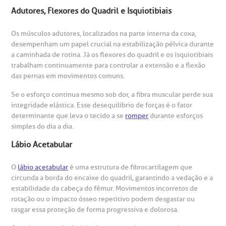
eleconsulta
emonstrações Financeiras
rotocolo de Infarto SUS
Adutores, Flexores do Quadril e Isquiotibiais
AC:
Saiba mais
ediatria
Os músculos adutores, localizados na parte interna da coxa,
reparo de Exames
oação
orários de Visita
(11)
3505-1000
desempenham um papel crucial na estabilização pélvica durante
entro de Excelência em Ortopedia
a caminhada de rotina. Já os flexores do quadril e os isquiotibiais
Endereço:
trabalham continuamente para controlar a extensão e a flexão
statuto social da BP
ronto-socorro
UVIDORIA:
Rua Maestro Cardim, 769
das pernas em movimentos comuns.
utras especialidades
Telemedicina BP
ouvidoria@bp.org.br
CEP: 01323-001 | Bela Vista
Se o esforço continua mesmo sob dor, a fibra muscular perde sua
overnança corporativa
olicitação de cópia de prontuário médico
São Paulo - SP
integridade elástica. Esse desequilíbrio de forças é o fator
determinante que leva o tecido a se
romper
durante esforços
Fale Conosco
simples do dia a dia.
mpacto social
olicitação de orçamento particular
Lábio Acetabular
Teleinterconsulta
BP Mirante
mprensa
olicitação de veracidade de atestado
O
lábio acetabular
é uma estrutura de fibrocartilagem que
circunda a borda do encaixe do quadril, garantindo a vedação e a
otícias
ronto atendimento
estabilidade da cabeça do fêmur. Movimentos incorretos de
rotação ou o impacto ósseo repetitivo podem desgastar ou
Centro de Doenças Autoimunes
rasgar essa proteção de forma progressiva e dolorosa.
ustentabilidade
onveniências