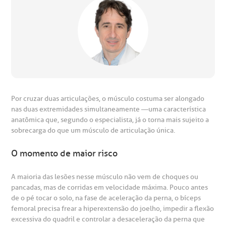
anco de Sangue
emodiálise
oação de órgãos
Saiba mais
inhas de cuidado
Por cruzar duas articulações, o músculo costuma ser alongado
Endereço:
nas duas extremidades simultaneamente —uma característica
chados e perdidos
anatômica que, segundo o especialista, já o torna mais sujeito a
R. Colômbia, 332
sobrecarga do que um músculo de articulação única.
CEP: 01438-000 | Jardim Paulista
O momento de maior risco
São Paulo - SP
A maioria das lesões nesse músculo não vem de choques ou
pancadas, mas de corridas em velocidade máxima. Pouco antes
de o pé tocar o solo, na fase de aceleração da perna, o bíceps
femoral precisa frear a hiperextensão do joelho, impedir a flexão
excessiva do quadril e controlar a desaceleração da perna que