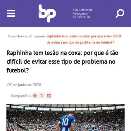
Home
Notícias
Ortopedia
Raphinha tem lesão na coxa: por que é tão difícil
de evitar esse tipo de problema no futebol?
Raphinha tem lesão na coxa: por que é tão
BUSCA
CONSULTAS E EXAMES
ATENDIMENTO 24H
CONHEÇA AS UNIDADES
INSTITUCIONAL
NOSSOS SERVIÇOS
INFORMAÇÕES ÚTEIS
ESPECIALIDADES
difícil de evitar esse tipo de problema no
futebol?
20 de junho de 2026
Compartilhe:
gendamento de consultas e exames
UVIDORIA/SAC
ducação e Pesquisa
emodinâmica
entro de Oncologia e Hematologia
Hospital BP