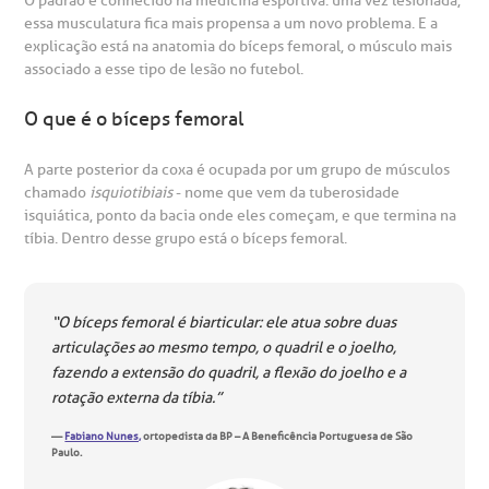
O padrão é conhecido na medicina esportiva: uma vez lesionada,
essa musculatura fica mais propensa a um novo problema. E a
otícias
ronto atendimento
explicação está na anatomia do bíceps femoral, o músculo mais
associado a esse tipo de lesão no futebol.
Centro de Doenças Autoimunes
ustentabilidade
onveniências
O que é o bíceps femoral
Saiba mais
A parte posterior da coxa é ocupada por um grupo de músculos
obre a BP
nternação/Cirurgia
chamado
isquiotibiais
- nome que vem da tuberosidade
isquiática, ponto da bacia onde eles começam, e que termina na
rabalhe Conosco
stacionamento
tíbia. Dentro desse grupo está o bíceps femoral.
Endereço:
R. Martiniano de Carvalho, 965
isitas de Benchmarking
úvidas frequentes
“O bíceps femoral é biarticular: ele atua sobre duas
CEP: 01323-001 | Bela Vista
articulações ao mesmo tempo, o quadril e o joelho,
São Paulo - SP
oluntariado
ospedagem
fazendo a extensão do quadril, a flexão do joelho e a
rotação externa da tíbia.”
omitê de Bioética
limentação
—
Fabiano Nunes,
ortopedista da BP – A Beneficência Portuguesa de São
Clínica Medicina da Mulher
Paulo.