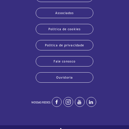
Associados
Política de cookies
Política de privacidade
Fale conosco
echar
echar
echar
echar
echar
echar
echar
echar
Ouvidoria
NOSSAS REDES: