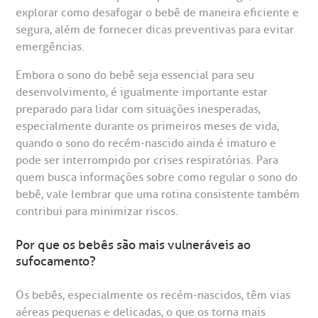
explorar como desafogar o bebê de maneira eficiente e
segura, além de fornecer dicas preventivas para evitar
emergências.
Embora o sono do bebê seja essencial para seu
desenvolvimento, é igualmente importante estar
preparado para lidar com situações inesperadas,
gendamento de consultas e exames
UVIDORIA/SAC
ducação e Pesquisa
emodinâmica
entro de Oncologia e Hematologia
especialmente durante os primeiros meses de vida,
Hospital BP
quando o sono do recém-nascido ainda é imaturo e
pode ser interrompido por crises respiratórias. Para
heck-in antecipado
rea do médico
orários de atendimento
ardiologia
A BP conta com você para melhorar sempre a qualidade do
atendimento e dos serviços prestados.
quem busca informações sobre como regular o sono do
A Ouvidoria e SAC são canais para você, cliente da BP, tirar
bebê, vale lembrar que uma rotina consistente também
suas dúvidas, registrar suas reclamações ou fazer elogios
esultados de exames
ódigo de conduta
uvidoria
entro de Excelência em Neurologia e
relacionados ao nosso atendimento e aos nossos serviços.
contribui para minimizar riscos.
Horário de atendimento: 2ª a 6ª feira das 7h às 18h
eurocirurgia
Por que os bebês são mais vulneráveis ao
eleconsulta
emonstrações Financeiras
rotocolo de Infarto SUS
AC:
Saiba mais
sufocamento?
ediatria
reparo de Exames
oação
orários de Visita
(11)
3505-1000
Os bebês, especialmente os recém-nascidos, têm vias
entro de Excelência em Ortopedia
Endereço:
aéreas pequenas e delicadas, o que os torna mais