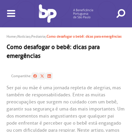
Home
Notícias
Pediatria
Como desafogar o bebê: dicas para emergências
Como desafogar o bebê: dicas para
emergências
Compartilhe:
BUSCA
CONSULTAS E EXAMES
ATENDIMENTO 24H
CONHEÇA AS UNIDADES
INSTITUCIONAL
NOSSOS SERVIÇOS
INFORMAÇÕES ÚTEIS
ESPECIALIDADES
Ser pai ou mãe é uma jornada repleta de alegrias, mas
também de responsabilidades. Entre as muitas
preocupações que surgem no cuidado com um bebê,
garantir sua segurança é uma das mais importantes. Um
dos momentos mais angustiantes que qualquer pai
pode enfrentar é perceber que o bebê está engasgado
ou com dificuldade para respirar. Neste artigo, vamos