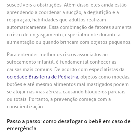
statuto social da BP
ronto-socorro
suscetíveis a obstruções. Além disso, eles ainda estão
UVIDORIA:
Rua Maestro Cardim, 769
aprendendo a coordenar a sucção, a deglutição e a
utras especialidades
Telemedicina BP
ouvidoria@bp.org.br
respiração, habilidades que adultos realizam
CEP: 01323-001 | Bela Vista
overnança corporativa
olicitação de cópia de prontuário médico
São Paulo - SP
automaticamente. Essa combinação de fatores aumenta
o risco de engasgamento, especialmente durante a
Fale Conosco
mpacto social
olicitação de orçamento particular
alimentação ou quando brincam com objetos pequenos.
Teleinterconsulta
BP Mirante
Para entender melhor os riscos associados ao
mprensa
olicitação de veracidade de atestado
sufocamento infantil, é fundamental conhecer as
causas mais comuns. De acordo com especialistas da
otícias
ronto atendimento
ociedade Brasileira de Pediatria
, objetos como moedas,
botões e até mesmo alimentos mal mastigados podem
Centro de Doenças Autoimunes
se alojar nas vias aéreas, causando bloqueios parciais
ustentabilidade
onveniências
ou totais. Portanto, a prevenção começa com a
conscientização.
Saiba mais
obre a BP
nternação/Cirurgia
Passo a passo: como desafogar o bebê em caso de
emergência
rabalhe Conosco
stacionamento
Endereço: