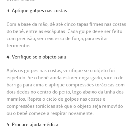
R. Colômbia, 332
3. Aplique golpes nas costas
CEP: 01438-000 | Jardim Paulista
São Paulo - SP
Com a base da mão, dê até cinco tapas firmes nas costas
do bebê, entre as escápulas. Cada golpe deve ser feito
com precisão, sem excesso de força, para evitar
ferimentos.
4. Verifique se o objeto saiu
Após os golpes nas costas, verifique se o objeto foi
expelido. Se o bebê ainda estiver engasgado, vire-o de
barriga para cima e aplique compressões torácicas com
dois dedos no centro do peito, logo abaixo da linha dos
mamilos. Repita o ciclo de golpes nas costas e
compressões torácicas até que o objeto seja removido
ou o bebê comece a respirar novamente.
5. Procure ajuda médica