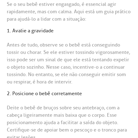
Se o seu bebê estiver engasgado, é essencial agir
R. Martiniano de Carvalho, 965
isitas de Benchmarking
úvidas frequentes
rapidamente, mas com calma. Aqui está um guia prático
CEP: 01323-001 | Bela Vista
para ajudá-lo a lidar com a situação:
São Paulo - SP
oluntariado
ospedagem
1. Avalie a gravidade
Antes de tudo, observe se o bebê está conseguindo
omitê de Bioética
limentação
Clínica Medicina da Mulher
tossir ou chorar. Se ele estiver tossindo vigorosamente,
isso pode ser um sinal de que ele está tentando expelir
anco de Sangue
o objeto sozinho. Nesse caso, incentive-o a continuar
tossindo. No entanto, se ele não conseguir emitir som
emodiálise
ou respirar, é hora de intervir.
2. Posicione o bebê corretamente
oação de órgãos
Saiba mais
Deite o bebê de bruços sobre seu antebraço, com a
cabeça ligeiramente mais baixa que o corpo. Esse
inhas de cuidado
posicionamento ajuda a facilitar a saída do objeto.
Endereço:
Certifique-se de apoiar bem o pescoço e o tronco para
chados e perdidos
evitar lesões.