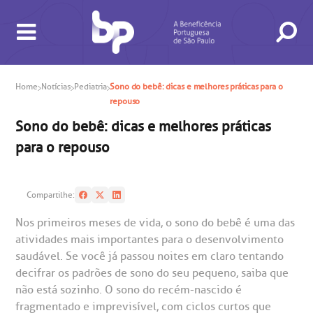
Home
Notícias
Pediatria
Sono do bebê: dicas e melhores práticas para o
repouso
Sono do bebê: dicas e melhores práticas
para o repouso
BUSCA
CONSULTAS E EXAMES
ATENDIMENTO 24H
CONHEÇA AS UNIDADES
INSTITUCIONAL
NOSSOS SERVIÇOS
INFORMAÇÕES ÚTEIS
ESPECIALIDADES
Compartilhe:
Nos primeiros meses de vida, o sono do bebê é uma das
atividades mais importantes para o desenvolvimento
saudável. Se você já passou noites em claro tentando
decifrar os padrões de sono do seu pequeno, saiba que
não está sozinho. O sono do recém-nascido é
fragmentado e imprevisível, com ciclos curtos que