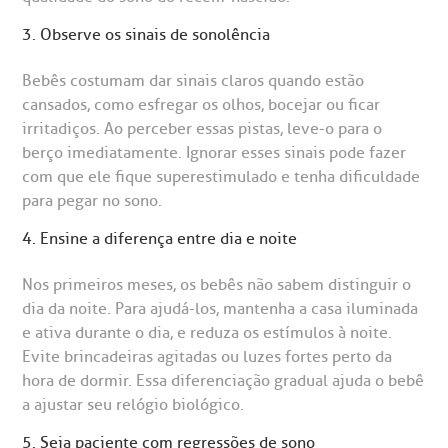
CEP: 01438-000 | Jardim Paulista
São Paulo - SP
3. Observe os sinais de sonolência
Bebês costumam dar sinais claros quando estão
cansados, como esfregar os olhos, bocejar ou ficar
irritadiços. Ao perceber essas pistas, leve-o para o
berço imediatamente. Ignorar esses sinais pode fazer
com que ele fique superestimulado e tenha dificuldade
para pegar no sono.
4. Ensine a diferença entre dia e noite
Nos primeiros meses, os bebês não sabem distinguir o
dia da noite. Para ajudá-los, mantenha a casa iluminada
e ativa durante o dia, e reduza os estímulos à noite.
Evite brincadeiras agitadas ou luzes fortes perto da
hora de dormir. Essa diferenciação gradual ajuda o bebê
a ajustar seu relógio biológico.
5. Seja paciente com regressões de sono