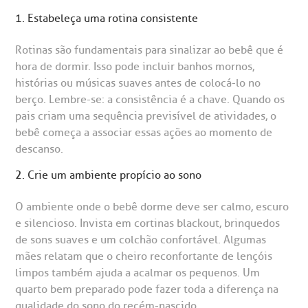
CEP: 01323-001 | Bela Vista
1. Estabeleça uma rotina consistente
São Paulo - SP
oluntariado
ospedagem
Rotinas são fundamentais para sinalizar ao bebê que é
hora de dormir. Isso pode incluir banhos mornos,
omitê de Bioética
limentação
histórias ou músicas suaves antes de colocá-lo no
Clínica Medicina da Mulher
berço. Lembre-se: a consistência é a chave. Quando os
anco de Sangue
pais criam uma sequência previsível de atividades, o
bebê começa a associar essas ações ao momento de
descanso.
emodiálise
2. Crie um ambiente propício ao sono
oação de órgãos
O ambiente onde o bebê dorme deve ser calmo, escuro
Saiba mais
e silencioso. Invista em cortinas blackout, brinquedos
inhas de cuidado
de sons suaves e um colchão confortável. Algumas
mães relatam que o cheiro reconfortante de lençóis
Endereço:
limpos também ajuda a acalmar os pequenos. Um
chados e perdidos
R. Colômbia, 332
quarto bem preparado pode fazer toda a diferença na
qualidade do sono do recém-nascido.