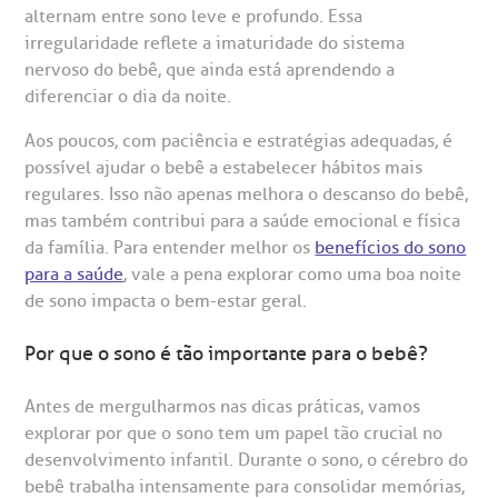
alternam entre sono leve e profundo. Essa
irregularidade reflete a imaturidade do sistema
nervoso do bebê, que ainda está aprendendo a
diferenciar o dia da noite.
Aos poucos, com paciência e estratégias adequadas, é
gendamento de consultas e exames
UVIDORIA/SAC
ducação e Pesquisa
emodinâmica
entro de Oncologia e Hematologia
Hospital BP
possível ajudar o bebê a estabelecer hábitos mais
regulares. Isso não apenas melhora o descanso do bebê,
heck-in antecipado
rea do médico
orários de atendimento
ardiologia
A BP conta com você para melhorar sempre a qualidade do
mas também contribui para a saúde emocional e física
atendimento e dos serviços prestados.
da família. Para entender melhor os
benefícios do sono
A Ouvidoria e SAC são canais para você, cliente da BP, tirar
suas dúvidas, registrar suas reclamações ou fazer elogios
para a saúde
, vale a pena explorar como uma boa noite
esultados de exames
ódigo de conduta
uvidoria
entro de Excelência em Neurologia e
relacionados ao nosso atendimento e aos nossos serviços.
de sono impacta o bem-estar geral.
Horário de atendimento: 2ª a 6ª feira das 7h às 18h
eurocirurgia
eleconsulta
emonstrações Financeiras
rotocolo de Infarto SUS
Por que o sono é tão importante para o bebê?
AC:
Saiba mais
ediatria
Antes de mergulharmos nas dicas práticas, vamos
reparo de Exames
oação
orários de Visita
(11)
3505-1000
explorar por que o sono tem um papel tão crucial no
entro de Excelência em Ortopedia
Endereço:
desenvolvimento infantil. Durante o sono, o cérebro do
statuto social da BP
ronto-socorro
UVIDORIA:
Rua Maestro Cardim, 769
bebê trabalha intensamente para consolidar memórias,