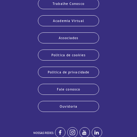
Trabalhe Conosco
Academia Virtual
Associados
Política de cookies
Política de privacidade
Fale conosco
Ouvidoria
echar
echar
echar
echar
echar
echar
echar
echar
NOSSAS REDES: