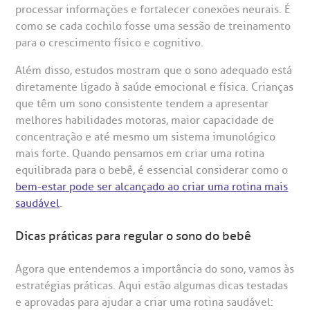
utras especialidades
Telemedicina BP
processar informações e fortalecer conexões neurais. É
ouvidoria@bp.org.br
CEP: 01323-001 | Bela Vista
overnança corporativa
olicitação de cópia de prontuário médico
como se cada cochilo fosse uma sessão de treinamento
São Paulo - SP
para o crescimento físico e cognitivo.
Fale Conosco
mpacto social
olicitação de orçamento particular
Além disso, estudos mostram que o sono adequado está
diretamente ligado à saúde emocional e física. Crianças
Teleinterconsulta
BP Mirante
que têm um sono consistente tendem a apresentar
mprensa
olicitação de veracidade de atestado
melhores habilidades motoras, maior capacidade de
concentração e até mesmo um sistema imunológico
otícias
ronto atendimento
mais forte. Quando pensamos em criar uma rotina
Centro de Doenças Autoimunes
equilibrada para o bebê, é essencial considerar como o
ustentabilidade
onveniências
bem-estar pode ser alcançado ao criar uma rotina mais
saudável
.
Saiba mais
obre a BP
nternação/Cirurgia
Dicas práticas para regular o sono do bebê
rabalhe Conosco
stacionamento
Agora que entendemos a importância do sono, vamos às
Endereço:
estratégias práticas. Aqui estão algumas dicas testadas
R. Martiniano de Carvalho, 965
e aprovadas para ajudar a criar uma rotina saudável:
isitas de Benchmarking
úvidas frequentes