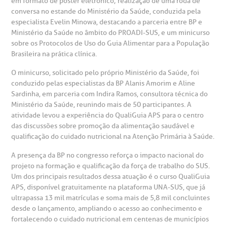
em formato de pôster eletrônico; realização de uma roda de
Centro de Doenças Autoimunes
conversa no estande do Ministério da Saúde, conduzida pela
ustentabilidade
onveniências
especialista Evelin Minowa, destacando a parceria entre BP e
Ministério da Saúde no âmbito do PROADI-SUS, e um minicurso
Saiba mais
obre a BP
nternação/Cirurgia
sobre os Protocolos de Uso do Guia Alimentar para a População
Brasileira na prática clínica.
rabalhe Conosco
stacionamento
O minicurso, solicitado pelo próprio Ministério da Saúde, foi
Endereço:
conduzido pelas especialistas da BP Alanis Amorim e Aline
R. Martiniano de Carvalho, 965
Sardinha, em parceria com Indira Ramos, consultora técnica do
isitas de Benchmarking
úvidas frequentes
Ministério da Saúde, reunindo mais de 50 participantes. A
CEP: 01323-001 | Bela Vista
atividade levou a experiência do QualiGuia APS para o centro
São Paulo - SP
das discussões sobre promoção da alimentação saudável e
oluntariado
ospedagem
qualificação do cuidado nutricional na Atenção Primária à Saúde.
A presença da BP no congresso reforça o impacto nacional do
omitê de Bioética
limentação
projeto na formação e qualificação da força de trabalho do SUS.
Clínica Medicina da Mulher
Um dos principais resultados dessa atuação é o curso QualiGuia
APS, disponível gratuitamente na plataforma UNA-SUS, que já
anco de Sangue
ultrapassa 13 mil matrículas e soma mais de 5,8 mil concluintes
desde o lançamento, ampliando o acesso ao conhecimento e
emodiálise
fortalecendo o cuidado nutricional em centenas de municípios