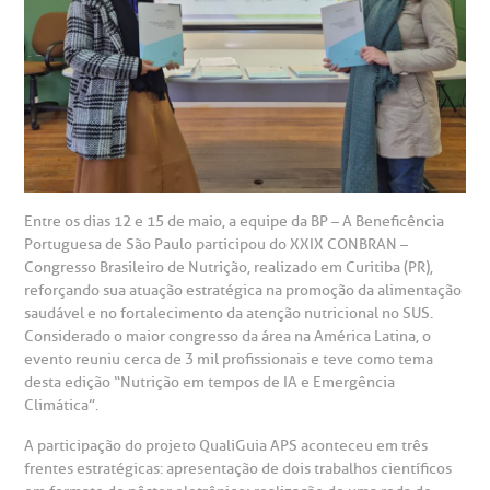
suas dúvidas, registrar suas reclamações ou fazer elogios
esultados de exames
ódigo de conduta
uvidoria
entro de Excelência em Neurologia e
relacionados ao nosso atendimento e aos nossos serviços.
Horário de atendimento: 2ª a 6ª feira das 7h às 18h
eurocirurgia
eleconsulta
emonstrações Financeiras
rotocolo de Infarto SUS
AC:
Saiba mais
ediatria
reparo de Exames
oação
orários de Visita
(11)
3505-1000
entro de Excelência em Ortopedia
Endereço:
statuto social da BP
ronto-socorro
UVIDORIA:
Rua Maestro Cardim, 769
Entre os dias 12 e 15 de maio, a equipe da BP – A Beneficência
utras especialidades
Telemedicina BP
Portuguesa de São Paulo participou do XXIX CONBRAN –
ouvidoria@bp.org.br
CEP: 01323-001 | Bela Vista
overnança corporativa
olicitação de cópia de prontuário médico
Congresso Brasileiro de Nutrição, realizado em Curitiba (PR),
São Paulo - SP
reforçando sua atuação estratégica na promoção da alimentação
saudável e no fortalecimento da atenção nutricional no SUS.
Fale Conosco
mpacto social
olicitação de orçamento particular
Considerado o maior congresso da área na América Latina, o
evento reuniu cerca de 3 mil profissionais e teve como tema
Teleinterconsulta
BP Mirante
desta edição “Nutrição em tempos de IA e Emergência
mprensa
olicitação de veracidade de atestado
Climática”.
A participação do projeto QualiGuia APS aconteceu em três
otícias
ronto atendimento
frentes estratégicas: apresentação de dois trabalhos científicos