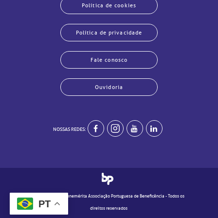
Política de cookies
Política de privacidade
Fale conosco
Ouvidoria
NOSSAS REDES:
echar
echar
echar
echar
echar
echar
echar
echar
© 2020 - Real e Benemérita Associação Portuguesa de Beneficência - Todos os
PT
direitos reservados