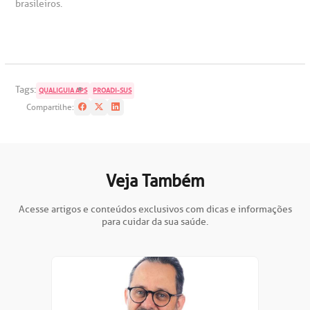
brasileiros.
oação de órgãos
Saiba mais
inhas de cuidado
Tags:
QUALIGUIA APS
PROADI-SUS
Endereço:
Compartilhe:
chados e perdidos
R. Colômbia, 332
CEP: 01438-000 | Jardim Paulista
São Paulo - SP
Veja Também
Acesse artigos e conteúdos exclusivos com dicas e informações
para cuidar da sua saúde.