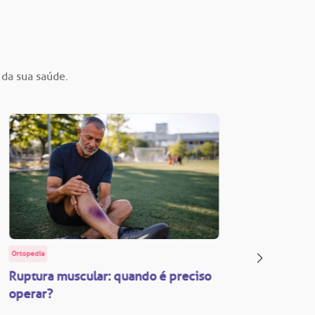
 da sua saúde.
Ortopedia
BP Educa
Ruptura muscular: quando é preciso
Facul
operar?
Vestib