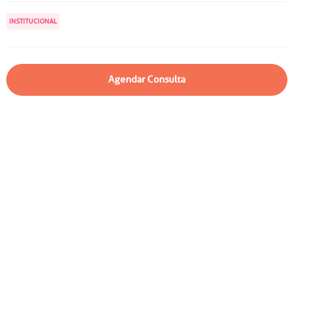
particular
Saiba mais
INSTITUCIONAL
Solicitação de veracidade de
atestado
Endereço:
rvalho,
R. Colômbia, 332
Agendar Consulta
CEP: 01438-000 | Jardim
a Vista
Paulista, São Paulo - SP