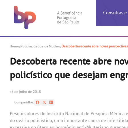
Consultas 
Inf
Con
Home
Notícias
Saúde da Mulher
Descoberta recente abre novas perspectivas
Espec
Inst
Co
Hospit
Ho
Agendam
Área do
Achados
Centro 
OUVID
Descoberta recente abre no
Check-i
Certific
Aliment
Cardiol
policístico que desejam eng
A BP c
Resulta
Demons
Banco 
Centro 
do ate
A Ouvid
Finance
Neuroci
suas dú
Telecon
Conven
relaci
5 de julho de 2018
Horário
Doação
Pediatri
Preparo
Coronav
Compartilhe:
Ética e
Centro 
SAC:
Pesquisadores do Instituto Nacional de Pesquisa Médica 
Doação 
do ovário policístico, uma importante causa de infertil
(11
Outras 
Linhas 
excessiva do útero ao hormônio anti-Mülleriano durante a