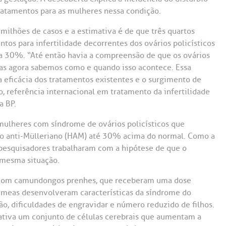
Saiba mais
Saiba mais
Teleinterconsulta
atamentos para as mulheres nessa condição.
A:
 milhões de casos e a estimativa é de que três quartos
doria@bp.org.br
Centro de Doenças Autoimunes
ndereço:
Endereço:
tos para infertilidade decorrentes dos ovários policísticos
s a 30%. “Até então havia a compreensão de que os ovários
ua Maestro Cardim, 769
R. Martiniano de Ca
965
 Conosco
mas agora sabemos como e quando isso acontece. Essa
EP: 01323-001 | Bela
 eficácia dos tratamentos existentes e o surgimento de
ista
CEP: 01323-001 | Bel
o, referência internacional em tratamento da infertilidade
ão Paulo - SP
São Paulo - SP
a BP.
mulheres com síndrome de ovários policísticos que
o anti-Mülleriano (HAM) até 30% acima do normal. Como a
 pesquisadores trabalharam com a hipótese de que o
à mesma situação.
 com camundongos prenhes, que receberam uma dose
fêmeas desenvolveram características da síndrome do
ão, dificuldades de engravidar e número reduzido de filhos.
ativa um conjunto de células cerebrais que aumentam a