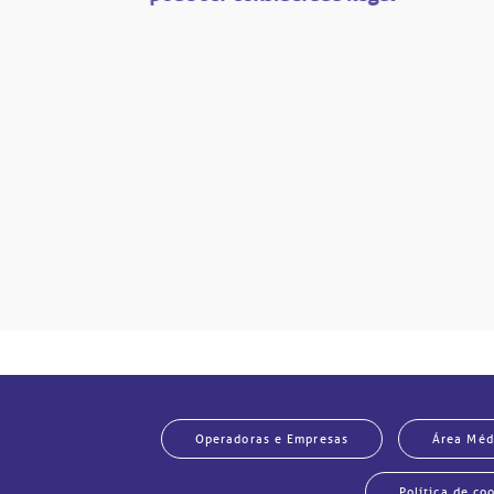
são
mente
disputas
so.
Operadoras e Empresas
Área Méd
Política de co