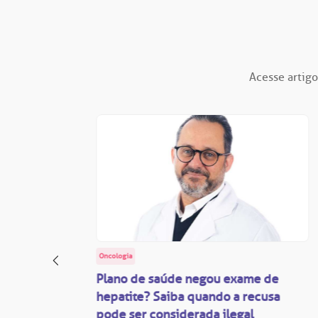
Acesse artigo
Oncologia
: o
Plano de saúde negou exame de
ação
hepatite? Saiba quando a recusa
pode ser considerada ilegal