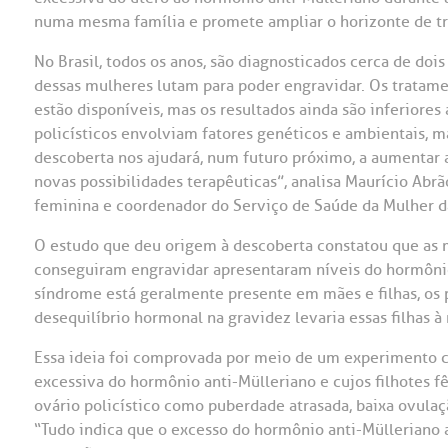
numa mesma família e promete ampliar o horizonte de tr
OUVIDORI
No Brasil, todos os anos, são diagnosticados cerca de dois
ouvi
E
dessas mulheres lutam para poder engravidar. Os tratamen
estão disponíveis, mas os resultados ainda são inferiore
R
Fale
policísticos envolviam fatores genéticos e ambientais, 
C
descoberta nos ajudará, num futuro próximo, a aumentar a
V
novas possibilidades terapêuticas”, analisa Maurício Abrã
S
feminina e coordenador do Serviço de Saúde da Mulher d
O estudo que deu origem à descoberta constatou que as 
conseguiram engravidar apresentaram níveis do hormôni
síndrome está geralmente presente em mães e filhas, os
desequilíbrio hormonal na gravidez levaria essas filhas 
Essa ideia foi comprovada por meio de um experimento
excessiva do hormônio anti-Mülleriano e cujos filhotes 
ovário policístico como puberdade atrasada, baixa ovulaç
“Tudo indica que o excesso do hormônio anti-Mülleriano 