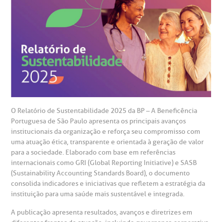
A Ouvidoria e SAC são canais para você, cliente da BP, tirar
suas dúvidas, registrar suas reclamações ou fazer elogios
esultados de exames
ódigo de conduta
uvidoria
entro de Excelência em Neurologia e
relacionados ao nosso atendimento e aos nossos serviços.
Horário de atendimento: 2ª a 6ª feira das 7h às 18h
eurocirurgia
eleconsulta
emonstrações Financeiras
rotocolo de Infarto SUS
AC:
Saiba mais
ediatria
reparo de Exames
oação
orários de Visita
(11)
3505-1000
entro de Excelência em Ortopedia
Endereço:
statuto social da BP
ronto-socorro
UVIDORIA:
Rua Maestro Cardim, 769
O Relatório de Sustentabilidade 2025 da BP – A Beneficência
utras especialidades
Telemedicina BP
Portuguesa de São Paulo apresenta os principais avanços
ouvidoria@bp.org.br
CEP: 01323-001 | Bela Vista
overnança corporativa
olicitação de cópia de prontuário médico
institucionais da organização e reforça seu compromisso com
São Paulo - SP
uma atuação ética, transparente e orientada à geração de valor
para a sociedade. Elaborado com base em referências
Fale Conosco
mpacto social
olicitação de orçamento particular
internacionais como GRI (Global Reporting Initiative) e SASB
(Sustainability Accounting Standards Board), o documento
Teleinterconsulta
BP Mirante
consolida indicadores e iniciativas que refletem a estratégia da
mprensa
olicitação de veracidade de atestado
instituição para uma saúde mais sustentável e integrada.
A publicação apresenta resultados, avanços e diretrizes em
otícias
ronto atendimento