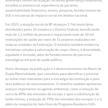
diferentes frentes de atuação, incluindo governança corporativa,
excelência assistencial, experiência do paciente,
Centro de Doenças Autoimunes
sustentabilidade financeira, ensino, pesquisa, fortalecimento do
ustentabilidade
onveniências
SUS e iniciativas de impacto social em âmbito nacional.
Saiba mais
Em 2025, a atuação social da BP alcançou 3.746 municípios
obre a BP
nternação/Cirurgia
distribuídos pelos 26 estados e o Distrito Federal, beneficiando
mais de 1,2 milhão de pessoas e impactando mais de 10 mil
rabalhe Conosco
stacionamento
instituições de saúde por meio de 31 projetos realizados em
Endereço:
todas as unidades da Federação. O relatório também evidencia
iniciativas voltadas à valorização do corpo clínico, à diversidade,
R. Martiniano de Carvalho, 965
isitas de Benchmarking
úvidas frequentes
equidade e inclusão, além do fortalecimento de parcerias
CEP: 01323-001 | Bela Vista
estratégicas em prol da saúde pública.
São Paulo - SP
oluntariado
ospedagem
Outro destaque da publicação é o desenvolvimento da Matriz de
Dupla Materialidade, que contribuiu para identificar e priorizar
os temas mais relevantes para a estratégia da instituição e para
omitê de Bioética
limentação
seus públicos de relacionamento. O relatório também apresenta
Clínica Medicina da Mulher
avanços importantes na agenda ambiental, como a redução de
cerca de 89% das emissões de escopo 1 após a substituição do
anco de Sangue
óxido nitroso, a redução de 79% das emissões dos escopos 1 e 2,
além da conquista do Selo Ouro do Programa Brasileiro GHG