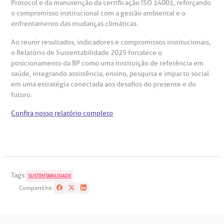
emodiálise
Protocol e da manutenção da certificação ISO 14001, reforçando
o compromisso institucional com a gestão ambiental e o
enfrentamento das mudanças climáticas.
oação de órgãos
Ao reunir resultados, indicadores e compromissos institucionais,
Saiba mais
o Relatório de Sustentabilidade 2025 fortalece o
inhas de cuidado
posicionamento da BP como uma instituição de referência em
saúde, integrando assistência, ensino, pesquisa e impacto social
Endereço:
em uma estratégia conectada aos desafios do presente e do
chados e perdidos
futuro.
R. Colômbia, 332
Confira nosso relatório completo
CEP: 01438-000 | Jardim Paulista
São Paulo - SP
Tags:
SUSTENTABILIDADE
Compartilhe: