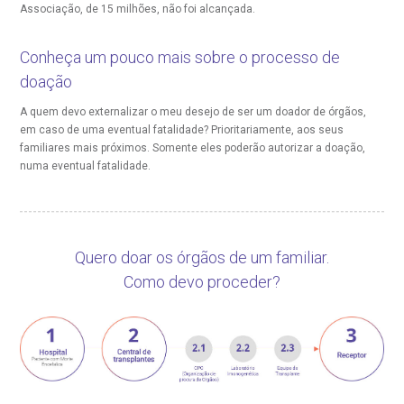
Associação, de 15 milhões, não foi alcançada.
Endereço:
obre a BP
nternação/Cirurgia
Conheça um pouco mais sobre o processo de
R. Martiniano de Carvalho, 965
doação
CEP: 01323-001 | Bela Vista
rabalhe Conosco
stacionamento
São Paulo - SP
A quem devo externalizar o meu desejo de ser um doador de órgãos,
em caso de uma eventual fatalidade?
Prioritariamente, aos seus
familiares mais próximos. Somente eles poderão autorizar a doação,
isitas de Benchmarking
úvidas frequentes
numa eventual fatalidade.
Clínica Medicina da Mulher
oluntariado
ospedagem
Quero doar os órgãos de um familiar.
omitê de Bioética
limentação
Como devo proceder?
anco de Sangue
Saiba mais
emodiálise
Endereço: