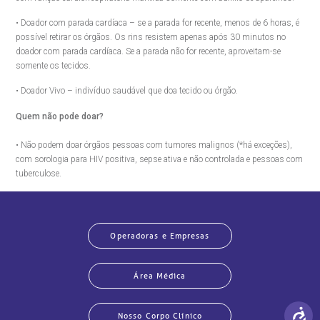
• Doador com parada cardíaca – se a parada for recente, menos de 6 horas, é
possível retirar os órgãos. Os rins resistem apenas após 30 minutos no
doador com parada cardíaca. Se a parada não for recente, aproveitam-se
somente os tecidos.
• Doador Vivo – indivíduo saudável que doa tecido ou órgão.
Quem não pode doar?
• Não podem doar órgãos pessoas com tumores malignos (*há exceções),
com sorologia para HIV positiva, sepse ativa e não controlada e pessoas com
tuberculose.
Operadoras e Empresas
Área Médica
Nosso Corpo Clínico