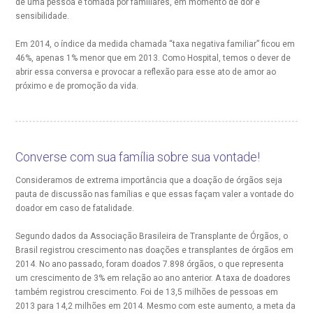
de uma pessoa é tomada por familiares, em momento de dor e
Horário de atendimento: 2ª a 6ª feira das 7h às 18h
eurocirurgia
sensibilidade.
eleconsulta
emonstrações Financeiras
rotocolo de Infarto SUS
AC:
Saiba mais
Em 2014, o índice da medida chamada “taxa negativa familiar” ficou em
ediatria
46%, apenas 1% menor que em 2013. Como Hospital, temos o dever de
reparo de Exames
oação
orários de Visita
(11)
3505-1000
abrir essa conversa e provocar a reflexão para esse ato de amor ao
Endereço:
entro de Excelência em Ortopedia
próximo e de promoção da vida.
Rua Maestro Cardim, 769
statuto social da BP
ronto-socorro
UVIDORIA:
CEP: 01323-001 | Bela Vista
Telemedicina BP
utras especialidades
São Paulo - SP
ouvidoria@bp.org.br
overnança corporativa
olicitação de cópia de prontuário médico
Converse com sua família sobre sua vontade!
BP Mirante
Teleinterconsulta
Consideramos de extrema importância que a doação de órgãos seja
Fale Conosco
mpacto social
olicitação de orçamento particular
pauta de discussão nas famílias e que essas façam valer a vontade do
doador em caso de fatalidade.
mprensa
olicitação de veracidade de atestado
Segundo dados da Associação Brasileira de Transplante de Órgãos, o
Centro de Doenças Autoimunes
Brasil registrou crescimento nas doações e transplantes de órgãos em
2014. No ano passado, foram doados 7.898 órgãos, o que representa
otícias
ronto atendimento
um crescimento de 3% em relação ao ano anterior.
A taxa de doadores
também registrou crescimento. Foi de 13,5 milhões de pessoas em
Saiba mais
2013 para 14,2 milhões em 2014. Mesmo com este aumento, a meta da
ustentabilidade
onveniências