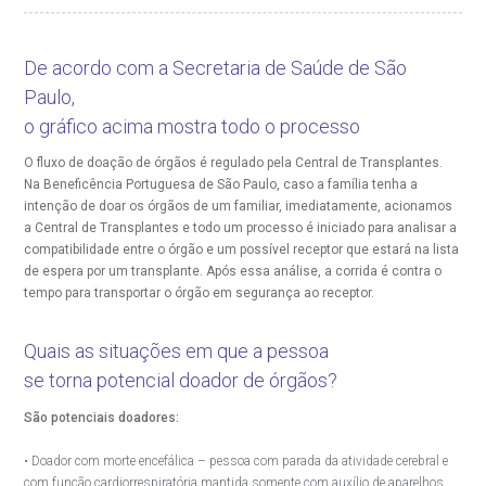
R. Colômbia, 332
oação de órgãos
CEP: 01438-000 | Jardim Paulista
São Paulo - SP
De acordo com a Secretaria de Saúde de São
inhas de cuidado
Paulo,
o gráfico acima mostra todo o processo
chados e perdidos
O fluxo de doação de órgãos é regulado pela Central de Transplantes.
Na Beneficência Portuguesa de São Paulo, caso a família tenha a
intenção de doar os órgãos de um familiar, imediatamente, acionamos
a Central de Transplantes e todo um processo é iniciado para analisar a
compatibilidade entre o órgão e um possível receptor que estará na lista
de espera por um transplante. Após essa análise, a corrida é contra o
tempo para transportar o órgão em segurança ao receptor.
Quais as situações em que a pessoa
se torna potencial doador de órgãos?
São potenciais doadores:
• Doador com morte encefálica – pessoa com parada da atividade cerebral e
com função cardiorrespiratória mantida somente com auxílio de aparelhos.