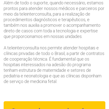
Além de todo o suporte, quando necessário, estamos
CEP: 01438-000 | Jardim Paulista
prontos para atender nossos médicos e parceiros por
São Paulo - SP
has de cuidado
meio da teleinterconsulta, para a realização de
procedimentos diagnósticos e terapêuticos, e
também nos auxilia a promover o acompanhamento
ados e perdidos
direto de casos com toda a tecnologia e expertise
que proporcionamos em nossas unidades.
A teleinterconsulta nos permite atender hospitais e
clínicas privadas de todo o Brasil, a partir de contratos
de cooperação técnica. É fundamental que os
hospitais interessados na adesão do programa
tenham estrutura de maternidade e setores de
pediatria e neonatologia e que as clínicas disponham
de serviço de medicina fetal.