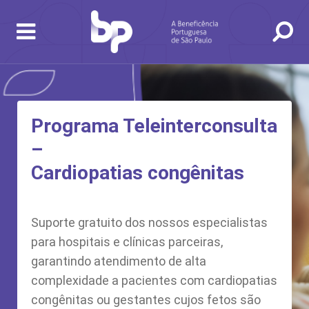
Programa Teleinterconsulta
–
Cardiopatias congênitas
Suporte gratuito dos nossos especialistas
para hospitais e clínicas parceiras,
BUSCA
CONSULTAS E EXAMES
ATENDIMENTO 24H
CONHEÇA AS UNIDADES
INSTITUCIONAL
NOSSOS SERVIÇOS
INFORMAÇÕES ÚTEIS
ESPECIALIDADES
garantindo atendimento de alta
complexidade a pacientes com cardiopatias
congênitas ou gestantes cujos fetos são