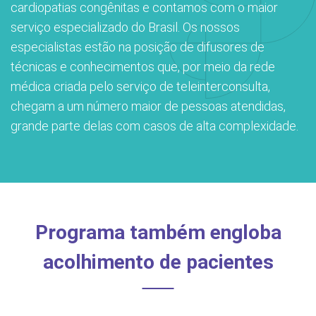
cardiopatias congênitas e contamos com o maior
Endereço:
re a BP
ernação/Cirurgia
serviço especializado do Brasil. Os nossos
R. Martiniano de Carvalho, 965
especialistas estão na posição de difusores de
CEP: 01323-001 | Bela Vista
balhe Conosco
acionamento
técnicas e conhecimentos que, por meio da rede
São Paulo - SP
médica criada pelo serviço de teleinterconsulta,
chegam a um número maior de pessoas atendidas,
itas de Benchmarking
idas frequentes
grande parte delas com casos de alta complexidade.
Clínica Medicina da Mulher
untariado
spedagem
itê de Bioética
mentação
Programa também engloba
co de Sangue
Saiba mais
acolhimento de pacientes
odiálise
Endereço:
ção de órgãos
R. Colômbia, 332