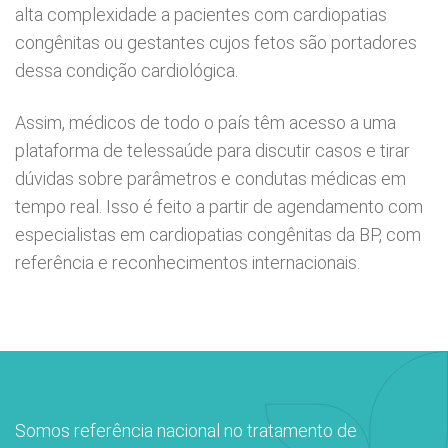
alta complexidade a pacientes com cardiopatias
econsulta
onstrações Financeiras
tocolo de Infarto SUS
:
Saiba mais
congênitas ou gestantes cujos fetos são portadores
iatria
dessa condição cardiológica.
paro de Exames
ação
ários de Visita
(11)
3505-1000
Endereço:
tro de Excelência em Ortopedia
Rua Maestro Cardim, 769
Assim, médicos de todo o país têm acesso a uma
atuto social da BP
nto-socorro
IDORIA:
CEP: 01323-001 | Bela Vista
plataforma de telessaúde para discutir casos e tirar
Telemedicina BP
ras especialidades
São Paulo - SP
dúvidas sobre parâmetros e condutas médicas em
ouvidoria@bp.org.br
ernança corporativa
icitação de cópia de prontuário médico
tempo real. Isso é feito a partir de agendamento com
Teleinterconsulta
especialistas em cardiopatias congênitas da BP, com
BP Mirante
Fale Conosco
acto social
icitação de orçamento particular
referência e reconhecimentos internacionais.
Centro de Doenças Autoimunes
rensa
icitação de veracidade de atestado
ícias
nto atendimento
Saiba mais
tentabilidade
veniências
Somos referência nacional no tratamento de