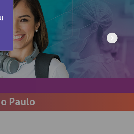
particular
Saiba mais
s
Solicitação de veracidade de
1)
Endereço:
atestado
alho,
R. Colômbia, 332
CEP: 01438-000 | Jardim
 Vista
Paulista, São Paulo - SP
ão Paulo