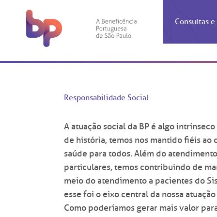
Consultas 
In
C
Espec
Hospita
Ins
C
Ho
Área d
Achado
Centro
Agen
OUVID
Responsabilidade Social
Certifi
Alimen
Cardio
Check
A BP 
A atuação social da BP é algo intrínseco
Demon
Banco 
Centro
Resu
atend
de história, temos nos mantido fiéis 
A Ouv
Financ
Neuroc
suas 
Conven
Telec
saúde para todos. Além do atendimento 
relac
Horár
Doaçã
Pediatr
particulares, temos contribuindo de ma
Corona
Prep
meio do atendimento a pacientes do Si
Ética 
Centro
SAC:
esse foi o eixo central da nossa atuaçã
Doação
(1
Outras
Como poderíamos gerar mais valor para
Linhas