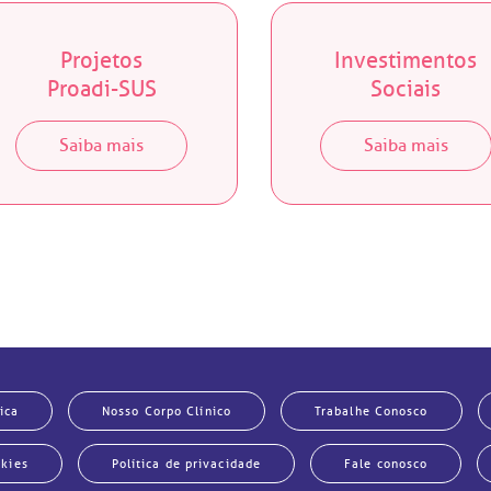
Projetos
Investimentos
Proadi-SUS
Sociais
Saiba mais
Saiba mais
ica
Nosso Corpo Clínico
Trabalhe Conosco
okies
Política de privacidade
Fale conosco