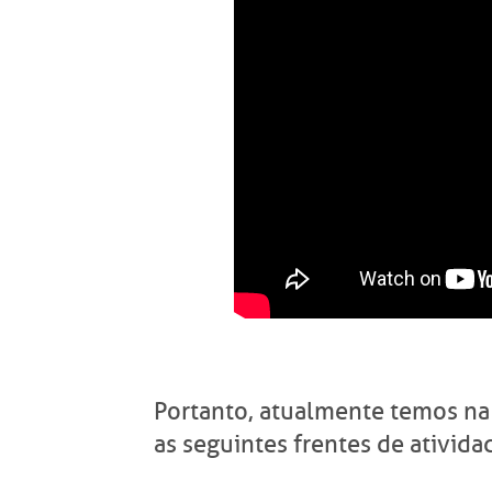
ocorrência de problemas de saúde e os 
Outra novidade em termos de atuação s
Apoio ao Desenvolvimento Instituciona
projetos do Proadi-SUS são desenvolvid
brasileiras reconhecidas pelo Ministér
aplicam integralmente os valores de ise
tem por objetivo fortalecer o Sistema Ú
abrangência nacional, por meio das qu
nosso know-how assistencial em alavanc
Portanto, atualmente temos na
as seguintes frentes de ativida