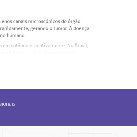
uenos canais microscópicos do órgão
m rapidamente, gerando o tumor. A doença
smo humano.
vem subindo gradativamente. No Brasil,
tipo de tumor é mais frequente em
 câncer de rim de células claras, que
damente 15% das ocorrências. Há, ainda,
sionais
a um tumor indiferenciado, com maior
m, que é outro tipo de câncer,
sitam de tratamentos distintos.