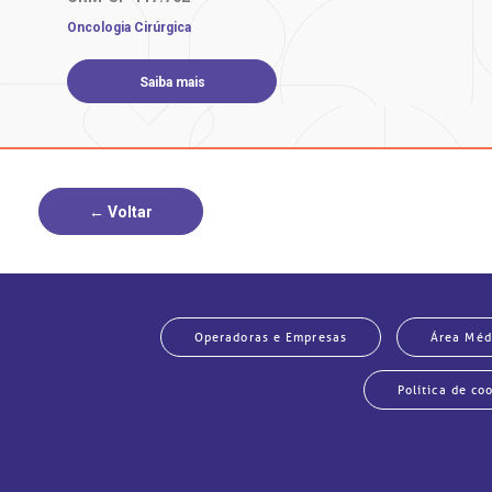
pembrolizumabe (um imunoterápico) combi
Oncologia Cirúrgica
menos efeitos colaterais.
Saiba mais
Diferenciais BP
Na BP, você será cuidado por uma equipe d
oncologistas clínicos e cirurgiões que at
dos casos, nas quais os especialistas co
← Voltar
cada paciente.
A completa estrutura para exames de ima
robótica, são outros trunfos importantes
E há outros diferenciais que fazem parte
Operadoras e Empresas
Área Méd
Política de co