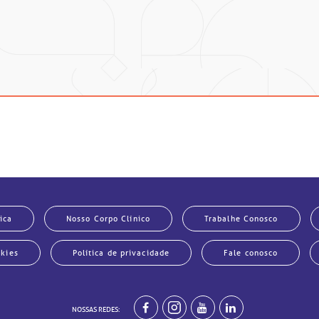
nado com axitinibe (inibidor de angiogênese). Eles objetiva
e profissionais especializados, dedicados ao tratamento dos t
uam de maneira integrada. A cada semana, são realizadas reuniõ
mpartilham seus conhecimentos e competências para assegurar 
gem, o moderno parque de radioterapia e os avançados equipam
 no enfretamento do câncer de rim.
 do jeito BP de cuidar: acolhimento, humanização e proximidad
ica
Nosso Corpo Clínico
Trabalhe Conosco
okies
Política de privacidade
Fale conosco
NOSSAS REDES: