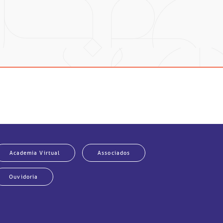
m assegurar uma maior eficácia, com
umores genitourinários. São urologistas,
es multiprofissionais para a discussão
a melhor alternativa de tratamento para
entos, incluindo recursos para cirurgia
e.
Academia Virtual
Associados
Ouvidoria