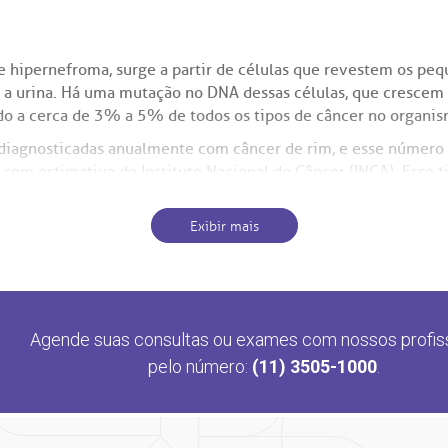
 hipernefroma, surge a partir de células que revestem os peq
ar a urina. Há uma mutação no DNA dessas células, que cresce
o a cerca de 3% a 5% de todos os tipos de câncer no organi
diagnosticadas anualmente com câncer de rim, e esse número 
 com estimativa do Instituto Nacional do Câncer (INCA). Esse 
ção aproximada de 2 para 1.
Exibir mais
do com a célula de origem no órgão. O tipo mais frequente é o
sos. Em seguida, vem o papilífero, responsável por aproxima
oncocitoma.
Agende suas consultas ou exames com nossos profis
im pode ter o chamado componente sarcomatoide, o que indic
pelo número:
(11) 3505-1000
.
 diferenciar o componente sarcomatoide do sarcoma puro de ri
tico é fundamental: diferentes tipos de cânceres renais neces