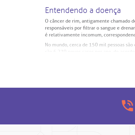
Entendendo a doença
O câncer de rim, antigamente chamado de
responsáveis por filtrar o sangue e dren
é relativamente incomum, correspondend
No mundo, cerca de 150 mil pessoas são 
são 6.270 novos casos por ano, de acordo
homens do que em mulheres, numa propor
Tipos
Os tumores de rim se diferenciam de acor
corresponde a cerca de 70% a 80% dos ca
tipos mais raros, como o cromófobo e o 
Qualquer um desses tipos de câncer de r
potencial de agressividade. É importante
extremamente raro. A precisão do diagnós